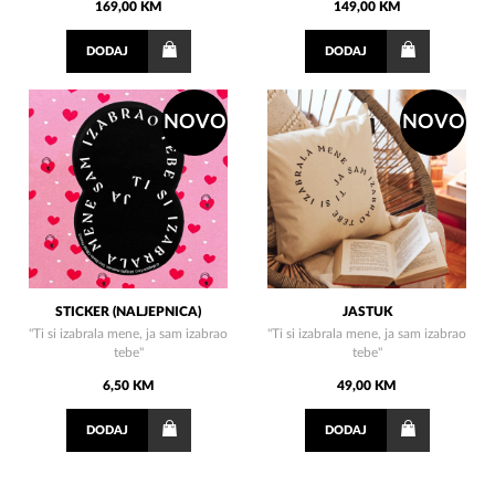
169,00 KM
149,00 KM
DODAJ
DODAJ
NOVO
NOVO
STICKER (NALJEPNICA)
JASTUK
"Ti si izabrala mene, ja sam izabrao
"Ti si izabrala mene, ja sam izabrao
tebe"
tebe"
6,50 KM
49,00 KM
DODAJ
DODAJ