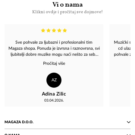
Vi o nama
Klikni ovdje i pročitaj sve dojmove!
Sve pohvale za ljubazni i profesionalni tim
Muzički sh
Magaza shopa. Ponuda je izvrsna i raznovrsna, svi
cd ulazni
ljubitelji dobre muzike mogu naći nešto za sebe
pohvale za 
kao i poklone za drage ljude. Preporuka svima da
svijet i 
Pročitaj više
posjete Magazu. ????
AZ
Adina Zilic
03.04.2026.
MAGAZA D.O.O.