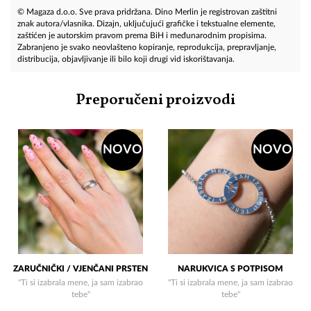
© Magaza d.o.o. Sve prava pridržana. Dino Merlin je registrovan zaštitni
znak autora/vlasnika. Dizajn, uključujući grafičke i tekstualne elemente,
zaštićen je autorskim pravom prema BiH i međunarodnim propisima.
Zabranjeno je svako neovlašteno kopiranje, reprodukcija, prepravljanje,
distribucija, objavljivanje ili bilo koji drugi vid iskorištavanja.
Preporučeni proizvodi
NOVO
NOVO
ZARUČNIČKI / VJENČANI PRSTEN
NARUKVICA S POTPISOM
"Ti si izabrala mene, ja sam izabrao
"Ti si izabrala mene, ja sam izabrao
tebe"
tebe"