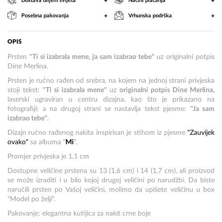
+
+
Dostava diljem svijeta
Načini plaćanja
+
+
Posebna pakovanja
Vrhunska podrška
OPIS
Prsten
"Ti si izabrala mene, ja sam izabrao tebe"
uz originalni potpis
Dine Merlina.
Prsten je ručno rađen od srebra, na kojem na jednoj strani privjeska
stoji tekst:
"Ti si izabrala mene"
uz
originalni potpis Dine Merlina,
laserski ugraviran u centru dizajna, kao što je prikazano na
fotografiji; a na drugoj strani se nastavlja tekst pjesme:
"Ja sam
izabrao tebe".
Dizajn ručno rađenog nakita inspirisan je stihom iz pjesme
"Zauvijek
ovako"
sa albuma "
Mi
".
Promjer privjeska je 1,1 cm
Dostupne veličine prstena su 13 (1,6 cm) i 14 (1,7 cm), ali proizvod
se može izraditi i u bilo kojoj drugoj veličini po narudžbi.
Da biste
naručili prsten po Vašoj veličini, molimo da upišete veličinu u box
"Model po želji".
Pakovanje: elegantna kutijica za nakit crne boje