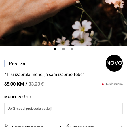
"Ti
Prsten
NOVO
si
"Ti si izabrala mene, ja sam izabrao tebe"
izabrala
mene,
65,00 KM /
33,23 €
Nedostupno
ja
sam
MODEL PO ŽELJI
izabrao
tebe"