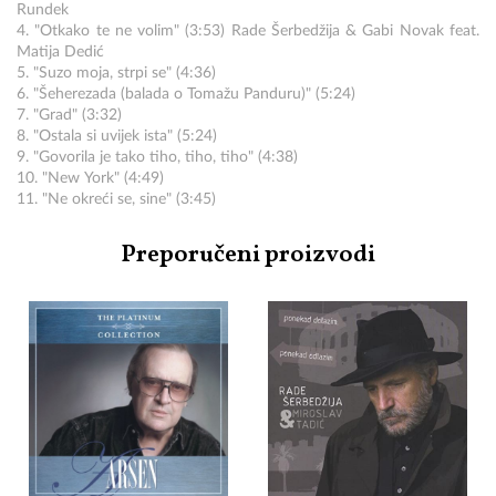
Rundek
4. "Otkako te ne volim" (3:53) Rade Šerbedžija & Gabi Novak feat.
Matija Dedić
5. "Suzo moja, strpi se" (4:36)
6. "Šeherezada (balada o Tomažu Panduru)" (5:24)
7. "Grad" (3:32)
8. "Ostala si uvijek ista" (5:24)
9. "Govorila je tako tiho, tiho, tiho" (4:38)
10. "New York" (4:49)
11. "Ne okreći se, sine" (3:45)
Preporučeni proizvodi