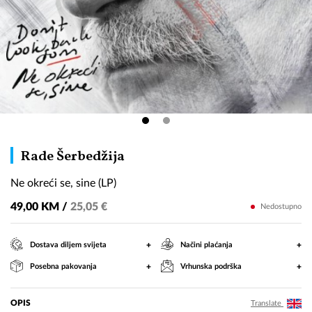
Ne
Rade Šerbedžija
okreći
Ne okreći se, sine (LP)
se,
sine
49,00 KM /
25,05 €
Nedostupno
(LP)
+
+
Dostava diljem svijeta
Načini plaćanja
+
+
Posebna pakovanja
Vrhunska podrška
OPIS
Translate