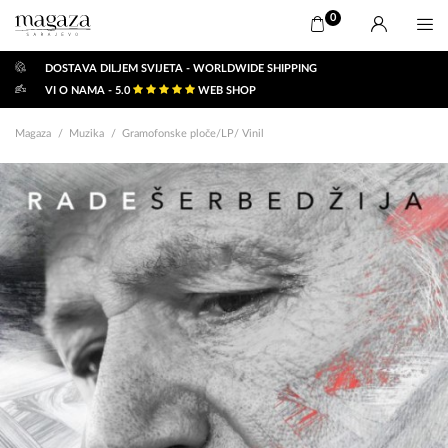
0
DOSTAVA DILJEM SVIJETA - WORLDWIDE SHIPPING
VI O NAMA - 5.0
WEB SHOP
Magaza
Muzika
Gramofonske ploče/LP/ Vinil