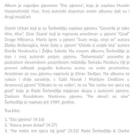
Album je najavljen pjesmom “Eto pjesma”, koju je napisao Husein
Hasanefendić Hus. Svoj autorski doprinos ovom albumu dali su i
drugi muzičari:
Damir Urban koji je za Šerbedžiju napisao pjesmu “Govorila je tako
tiho, tiho”, Elvis Stanić koji je napravio aranžman u pjesmi “Grad”
Drage Mlinarca, Mario Igrec u pjesmi “Suzo moja, strpi se” autora
Zlatka Arslanagića, Ante Gelo u pjesmi “Ostala si uvijek ista” autora
Đorđa Novkovića i Željka Sabola. Na novom albumu Šerbedžija je
dao i svoj autorski potpis; pjesmu “Šeherezada” posvetio je
poznatom slovenskom pozorišnom redatelju Tomažu Panduru čiji je
prerani odlazak pogodio kulturnu scenu na ovim prostorima.
Aranžman za ovu pjesmu napravio je Diran Tavitjan. Na albumu se
nalaze i dvije saradnje, s Gabi Novak i Matijom Dedićem u
Arsenovoj pjesmi “Otkako te ne volim”, te na “Na nešto me sjeća taj
grad” koju je Rade Šerbedžija otpjevao skupa s autorom pjesme,
Darkom Rundekom. Naslovnu pjesmu “Ne okreći se, sine”
Šerbedžija je napisao još 1989. godine.
Tracklist:
1. "Eto pjesma" (4:16)
2. "Kasna jesen dolazi" (4:37)
3. "Na nešto me sjeća taj grad" (3:52) Rade Šerbedžija & Darko