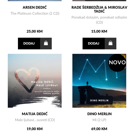
ARSEN DEDIĆ
RADE ŠERBEDŽIJA & MIROSLAV
TADIĆ
The Platinum Collection (2 CD)
Ponekad dolazim, ponekad odlazim
(CD)
25,00 KM
15,00 KM
DODAJ
DODAJ
NOVO
MATIJA DEDIĆ
DINO MERLIN
Male ljubavi...susreti (CD)
Mi (2 LP)
19,00 KM
69,00 KM