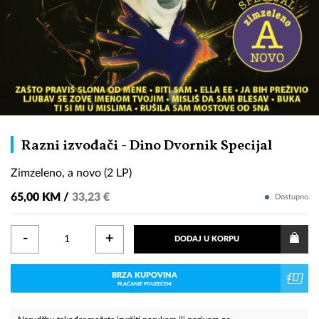
Zimzel
Razni izvođači - Dino Dvornik Specijal
a
Zimzeleno, a novo (2 LP)
novo
(2
65,00 KM /
33,23 €
Dostupno
LP)
-
+
DODAJ U KORPU
BRZA KUPOVINA
PLAĆANJE POUZEĆEM