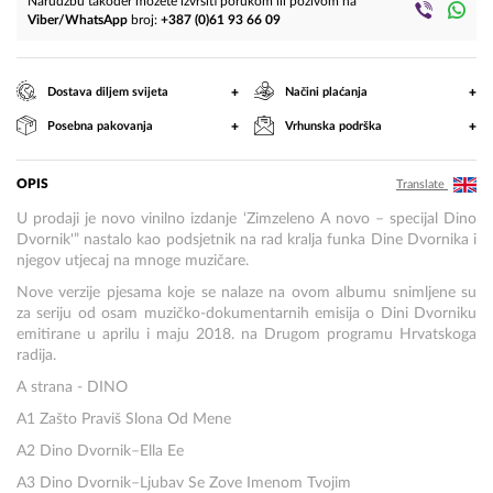
Narudžbu također možete izvršiti porukom ili pozivom na
Viber/WhatsApp
broj:
+387 (0)61 93 66 09
+
+
Dostava diljem svijeta
Načini plaćanja
+
+
Posebna pakovanja
Vrhunska podrška
OPIS
Translate
U prodaji je novo vinilno izdanje ‘Zimzeleno A novo – specijal Dino
Dvornik'” nastalo kao podsjetnik na rad kralja funka Dine Dvornika i
njegov utjecaj na mnoge muzičare.
Nove verzije pjesama koje se nalaze na ovom albumu snimljene su
za seriju od osam muzičko-dokumentarnih emisija o Dini Dvorniku
emitirane u aprilu i maju 2018. na Drugom programu Hrvatskoga
radija.
A strana - DINO
A1 Zašto Praviš Slona Od Mene
A2 Dino Dvornik–Ella Ee
A3 Dino Dvornik–Ljubav Se Zove Imenom Tvojim