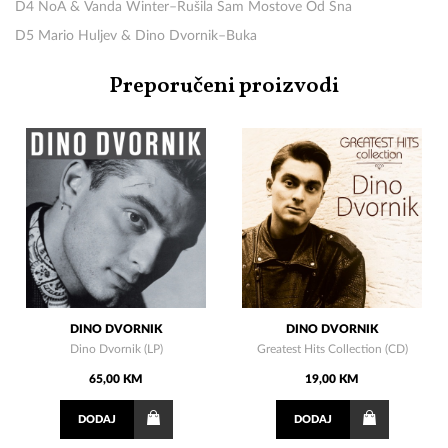
D4 NoA & Vanda Winter–Rušila Sam Mostove Od Sna
D5 Mario Huljev & Dino Dvornik–Buka
Preporučeni proizvodi
DINO DVORNIK
DINO DVORNIK
Dino Dvornik (LP)
Greatest Hits Collection (CD)
65,00 KM
19,00 KM
DODAJ
DODAJ