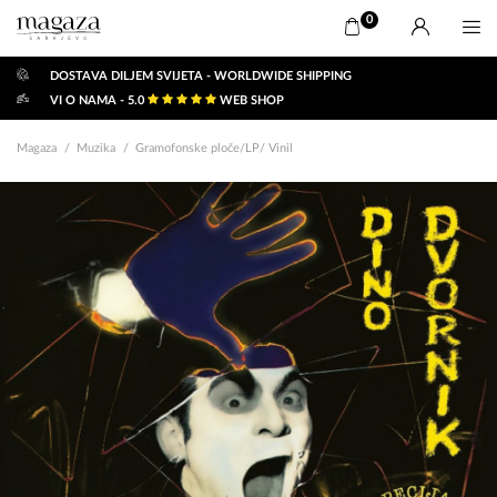
0
DOSTAVA DILJEM SVIJETA - WORLDWIDE SHIPPING
VI O NAMA - 5.0
WEB SHOP
Magaza
Muzika
Gramofonske ploče/LP/ Vinil