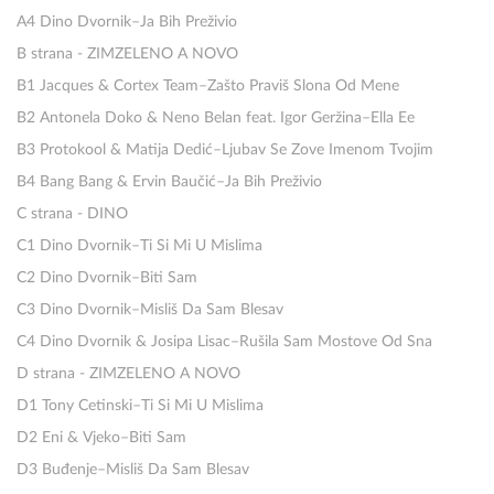
A4 Dino Dvornik–Ja Bih Preživio
B strana - ZIMZELENO A NOVO
B1 Jacques & Cortex Team–Zašto Praviš Slona Od Mene
B2 Antonela Doko & Neno Belan feat. Igor Geržina–Ella Ee
B3 Protokool & Matija Dedić–Ljubav Se Zove Imenom Tvojim
B4 Bang Bang & Ervin Baučić–Ja Bih Preživio
C strana - DINO
C1 Dino Dvornik–Ti Si Mi U Mislima
C2 Dino Dvornik–Biti Sam
C3 Dino Dvornik–Misliš Da Sam Blesav
C4 Dino Dvornik & Josipa Lisac–Rušila Sam Mostove Od Sna
D strana - ZIMZELENO A NOVO
D1 Tony Cetinski–Ti Si Mi U Mislima
D2 Eni & Vjeko–Biti Sam
D3 Buđenje–Misliš Da Sam Blesav