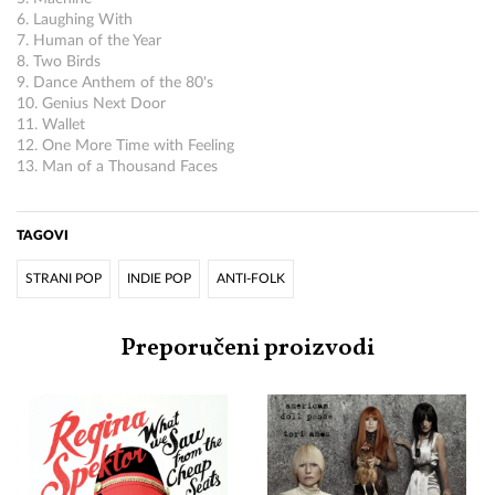
6. Laughing With
7. Human of the Year
8. Two Birds
9. Dance Anthem of the 80's
10. Genius Next Door
11. Wallet
12. One More Time with Feeling
13. Man of a Thousand Faces
TAGOVI
STRANI POP
INDIE POP
ANTI-FOLK
Preporučeni proizvodi