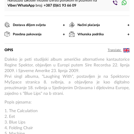
Narudžbu također možete izvršiti porukom ili pozivom na
Viber/WhatsApp
broj:
+387 (0)61 93 66 09
+
+
Dostava diljem svijeta
Načini plaćanja
+
+
Posebna pakovanja
Vrhunska podrška
OPIS
Translate
Daleko je peti studijski album američke alternativne kantautorice
Regine Spektor, objavljen u Europi putem Sire Recordsa 22. lipnja
2009. i Sjeverne Amerike 23. lipnja 2009.
Prvi singl albuma, "Laughing With", postavljen je na Spektorov
MySpace stranica 8. svibnja, a objavljena je kao digitalno
preuzimanje 18. svibnja u Sjedinjenim Državama i dijelovima Europe,
zajedno s "Blue Lips" na b strani.
Popis pjesama:
1. The Calculation
2. Eet
3. Blue Lips
4. Folding Chair
5. Machine