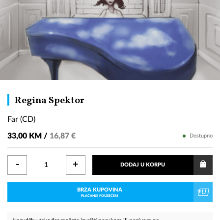
Far
Regina Spektor
(CD)
Far (CD)
33,00 KM /
16,87 €
Dostupno
-
+
DODAJ U KORPU
BRZA KUPOVINA
PLAĆANJE POUZEĆEM