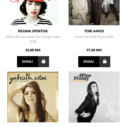
REGINA SPEKTOR
TORI AMOS
What We Saw from the Cheap Seats
American Doll Posse (CD)
(CD)
33,00 KM
37,00 KM
DODAJ
DODAJ