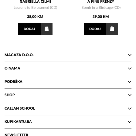
GABRIELLA CILMI
A FINE FRENZY
Lessons to Be Learned (CD)
Bomb in a Birdcage (CD)
38,00 KM
39,00 KM
DODAJ
DODAJ
MAGAZA D.O.O.
O NAMA
PODRŠKA
SHOP
CALLAN SCHOOL
KUPIKARTU.BA
NEWSLETTER