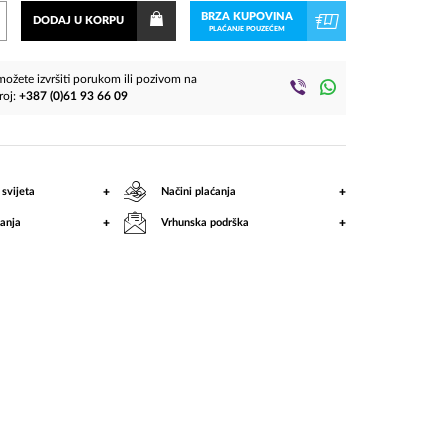
BRZA KUPOVINA
DODAJ U KORPU
PLAĆANJE POUZEĆEM
ožete izvršiti porukom ili pozivom na
roj:
+387 (0)61 93 66 09
+
+
 svijeta
Načini plaćanja
+
+
anja
Vrhunska podrška