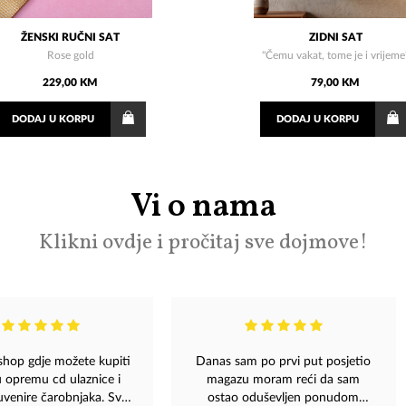
ŽENSKI RUČNI SAT
ZIDNI SAT
Rose gold
"Čemu vakat, tome je i vrijeme
229,00 KM
79,00 KM
DODAJ
U KORPU
DODAJ
U KORPU
Vi o nama
Klikni ovdje i pročitaj sve dojmove!
shop gdje možete kupiti
Danas sam po prvi put posjetio
u opremu cd ulaznice i
magazu moram reći da sam
uvenire čarobnjaka. Sve
ostao oduševljen ponudom