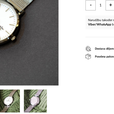
-
+
Narudžbu također m
Viber/WhatsApp
b
Dostava diljem
Posebna pakov