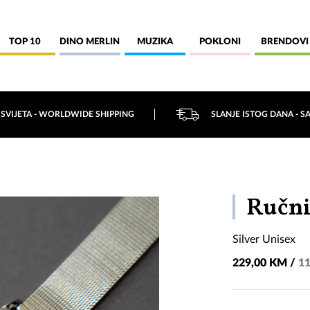
TOP 10
DINO MERLIN
MUZIKA
POKLONI
BRENDOVI
 SVIJETA - WORLDWIDE SHIPPING
SLANJE ISTOG DANA - S
Ručni
Silver Unisex
229,00 KM /
11