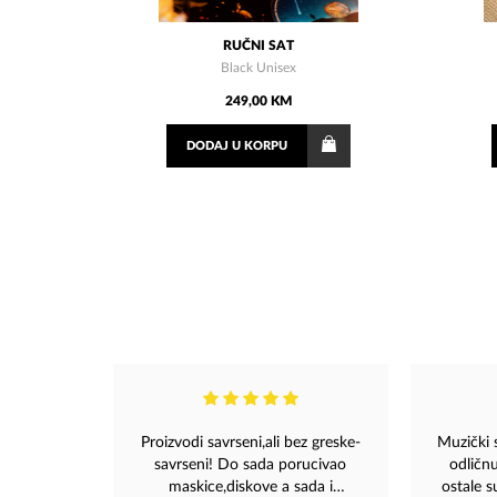
RUČNI SAT
Black Unisex
249,00 KM
DODAJ
U KORPU
Proizvodi savrseni,ali bez greske-
Muzički 
savrseni! Do sada porucivao
odličn
maskice,diskove a sada i
ostale s