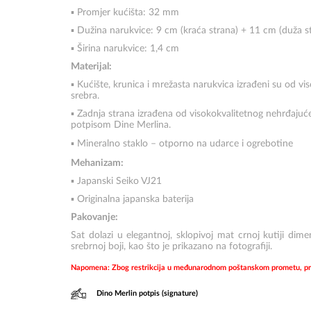
▪ Promjer kućišta: 32 mm
▪ Dužina narukvice: 9 cm (kraća strana) + 11 cm (duža s
▪ Širina narukvice: 1,4 cm
Materijal:
▪ Kućište, krunica i mrežasta narukvica izrađeni su od vi
srebra.
▪ Zadnja strana izrađena od visokokvalitetnog nehrđajuće
potpisom Dine Merlina.
▪ Mineralno staklo – otporno na udarce i ogrebotine
Mehanizam:
▪ Japanski Seiko VJ21
▪ Originalna japanska baterija
Pakovanje:
Sat dolazi u elegantnoj, sklopivoj mat crnoj kutiji di
srebrnoj boji, kao što je prikazano na fotografiji.
Napomena: Zbog restrikcija u međunarodnom poštanskom prometu, prili
Dino Merlin potpis (signature)