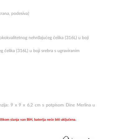
trana, podesiva)
sokokvalitetnog nehrđajućeg čelika (316L) u boji
g čelika (316L) u boji srebra s ugraviranim
menzija: 9 x 9 x 6,2 cm s potpisom Dine Merlina u
kom slanja van BiH, baterija neće biti uključena.