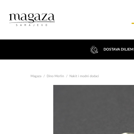
DOSTAVA DILJEM
Magaza
Dino Merlin
Nakit i modni dodaci