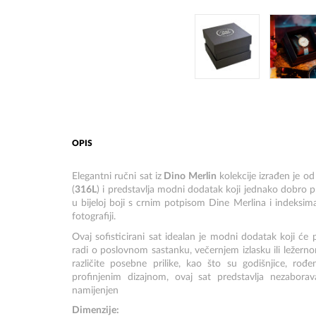
OPIS
Elegantni ručni sat iz
Dino Merlin
kolekcije izrađen je od
(
316L
) i predstavlja modni dodatak koji jednako dobro p
u bijeloj boji s crnim potpisom Dine Merlina i indeksima
fotografiji.
Ovaj sofisticirani sat idealan je modni dodatak koji će 
radi o poslovnom sastanku, večernjem izlasku ili ležern
različite posebne prilike, kao što su godišnjice, rođ
profinjenim dizajnom, ovaj sat predstavlja nezabora
namijenjen
Dimenzije: