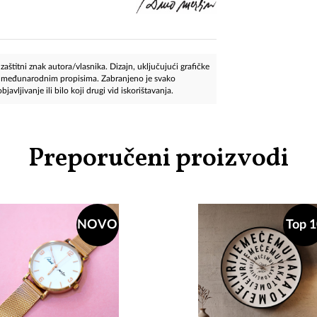
aštitni znak autora/vlasnika. Dizajn, uključujući grafičke
 i međunarodnim propisima. Zabranjeno je svako
javljivanje ili bilo koji drugi vid iskorištavanja.
Preporučeni proizvodi
NOVO
Top 1