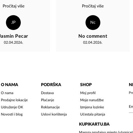
za uslužno osoblje koje
ploča. Uspio sam kupiti ploču
Pročitaj više
Pročitaj više
 odličan svijet i uvijek se
koju odavno tražim a radnica je
i oko kupaca usluga .
bila veoma susretljiva i ljubazna.
Svako dobro
Sad je u pitanju kad opet doci
JP
Nc
????
Jasmin Pecar
No comment
02.04.2026.
02.04.2026.
O NAMA
PODRŠKA
SHOP
N
O nama
Dostava
Moj profil
Pr
Prodajne lokacije
Plaćanje
Moje narudžbe
Udruženje OK
Reklamacije
Izmjena lozinke
Novosti i blog
Uslovi korištenja
Učestala pitanja
KUPIKARTU.BA
Magaza prodajno mjesto (ulaznice)