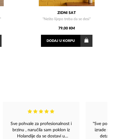
ZIDNI SAT
"
"Nešto lijepo treba da se desi"
79,00 KM
DODAJ
U KORPU
Sve pohvale za profesionalnost i
"Sve pohvale za Magazu!
brzinu , naručila sam poklon iz
izrade svih komada je v
Holandije da se dostavi u
detalji su prelijepi, 