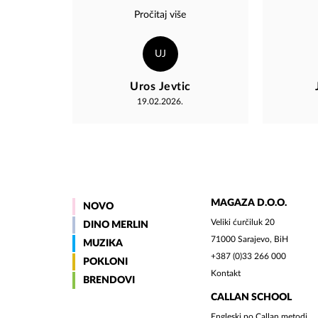
jastui.Osoblje
pohvale 
Pročitaj više
divno,usluzno,profesionalno!
uvijek da
Malo je 5 zvezdica da Vas
potrud
ocenim!!!
UJ
Uros Jevtic
19.02.2026.
MAGAZA D.O.O.
NOVO
Veliki ćurčiluk 20
DINO MERLIN
71000 Sarajevo, BiH
MUZIKA
+387 (0)33 266 000
POKLONI
Kontakt
BRENDOVI
CALLAN SCHOOL
Engleski po Callan metodi