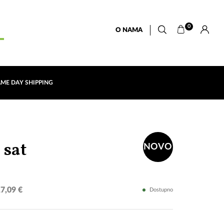
0
O NAMA
AME DAY SHIPPING
Silver
 sat
NOVO
Unisex
7,09 €
Dostupno