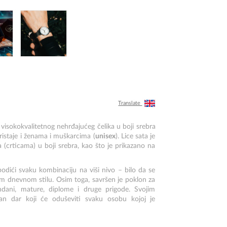
Translate
 visokokvalitetnog nehrđajućeg čelika u boji srebra
ristaje i ženama i muškarcima (
unisex
). Lice sata je
 (crticama) u boji srebra, kao što je prikazano na
podići svaku kombinaciju na viši nivo – bilo da se
om dnevnom stilu. Osim toga, savršen je poklon za
endani, mature, diplome i druge prigode. Svojim
van dar koji će oduševiti svaku osobu kojoj je