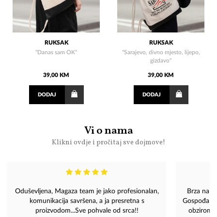
RUKSAK
RUKSAK
"Danas sam OK"
"Sarajevo, divno mjesto, lijepo,
gizdavo"
39,00 KM
39,00 KM
DODAJ
DODAJ
Vi o nama
Klikni ovdje i pročitaj sve dojmove!
Oduševljena, Magaza team je jako profesionalan,
Brza narud
komunikacija savršena, a ja presretna s
Gospođa sa t
proizvodom...Sve pohvale od srca!!
obzirom d