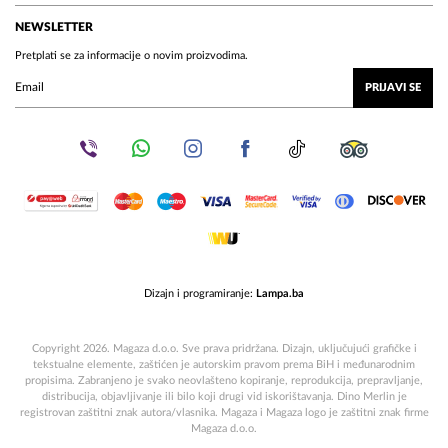
NEWSLETTER
Pretplati se za informacije o novim proizvodima.
PRIJAVI SE
Dizajn i programiranje:
Lampa.ba
Copyright 2026. Magaza d.o.o. Sve prava pridržana. Dizajn, uključujući grafičke i
tekstualne elemente, zaštićen je autorskim pravom prema BiH i međunarodnim
propisima. Zabranjeno je svako neovlašteno kopiranje, reprodukcija, prepravljanje,
distribucija, objavljivanje ili bilo koji drugi vid iskorištavanja. Dino Merlin je
registrovan zaštitni znak autora/vlasnika. Magaza i Magaza logo je zaštitni znak firme
Magaza d.o.o.