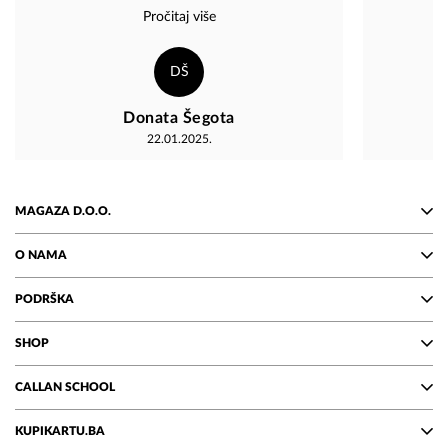
došlo brzo i 
Pročitaj više
dodatna g
preporuk
DŠ
Donata Šegota
22.01.2025.
MAGAZA D.O.O.
O NAMA
PODRŠKA
SHOP
CALLAN SCHOOL
KUPIKARTU.BA