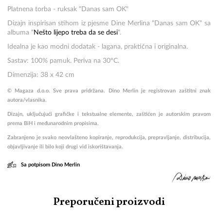
Platnena torba - ruksak "Danas sam OK"
Dizajn inspirisan stihom iz pjesme Dine Merlina "Danas sam OK" sa
albuma "
Nešto lijepo treba da se desi
".
Idealna je kao modni dodatak - lagana, praktična i originalna.
Sastav: 100% pamuk. Periva na
30°C
.
Dimenzija: 38 x 42 cm
© Magaza d.o.o. Sve prava pridržana. Dino Merlin je registrovan zaštitni znak
autora/vlasnika.
Dizajn, uključujući grafičke i tekstualne elemente, zaštićen je autorskim pravom
prema BiH i međunarodnim propisima.
Zabranjeno je svako neovlašteno kopiranje, reprodukcija, prepravljanje, distribucija,
objavljivanje ili bilo koji drugi vid iskorištavanja.
Sa potpisom Dino Merlin
Preporučeni proizvodi