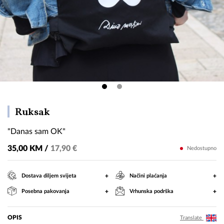
"Danas
Ruksak
sam
"Danas sam OK"
OK"
35,00 KM /
17,90 €
Nedostupno
+
+
Dostava diljem svijeta
Načini plaćanja
+
+
Posebna pakovanja
Vrhunska podrška
OPIS
Translate