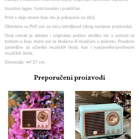
Izuzetno lagan, funkcionalan i praktičan.
Print s obje strane (kao što je prikazano na slici).
Obloženo sa PVC-om za veću izdržljivost (zbog namjene proizvoda).
Ovaj ruksak je idealan i originalan poklon ukoliko ste u potrazi za
torbom u koju stane sve za školarce ili muzičare u pokretu. Posebno
zanimljivo za učenike muzičkih škola, kao i nastavnike/profesore
muzičkih škola.
Dimenzije:
44*37 cm
Preporučeni proizvodi