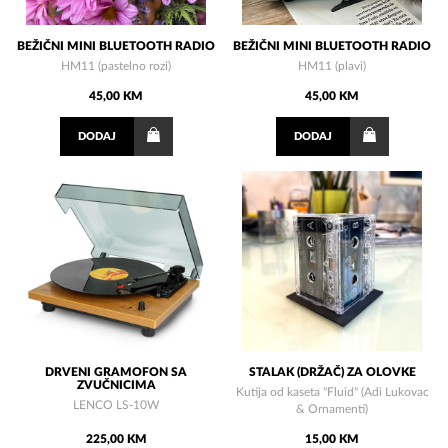
BEŽIČNI MINI BLUETOOTH RADIO
BEŽIČNI MINI BLUETOOTH RADIO
HM11 (pastelno rozi)
HM11 (plavi)
45,00 KM
45,00 KM
DODAJ
DODAJ
DRVENI GRAMOFON SA
STALAK (DRŽAČ) ZA OLOVKE
ZVUČNICIMA
Kutija od kaseta "Fluid" (Adi Lukovac
LENCO LS-10W
& Ornamenti)
225,00 KM
15,00 KM