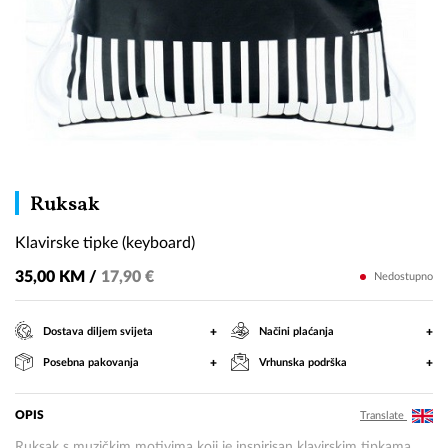
Klavirske
Ruksak
tipke
Klavirske tipke (keyboard)
(keyboard)
35,00 KM /
17,90 €
Nedostupno
+
+
Dostava diljem svijeta
Načini plaćanja
+
+
Posebna pakovanja
Vrhunska podrška
OPIS
Translate
Ruksak s muzičkim motivima koji je inspirisan klavirskim tipkama.