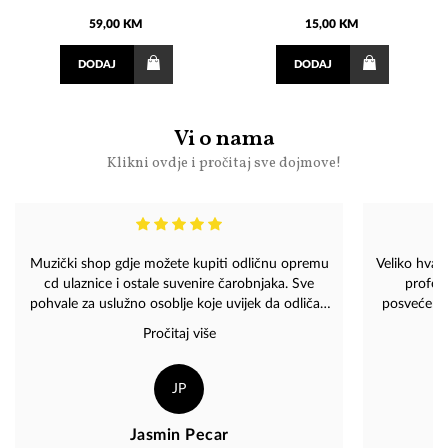
59,00 KM
15,00 KM
DODAJ
DODAJ
Vi o nama
Klikni ovdje i pročitaj sve dojmove!
Muzički shop gdje možete kupiti odličnu opremu
Veliko hval
cd ulaznice i ostale suvenire čarobnjaka. Sve
profesi
pohvale za uslužno osoblje koje uvijek da odličan
posvećenos
svijet i uvijek se potrudi oko kupaca usluga .
Pročitaj više
Svako dobro
JP
Jasmin Pecar