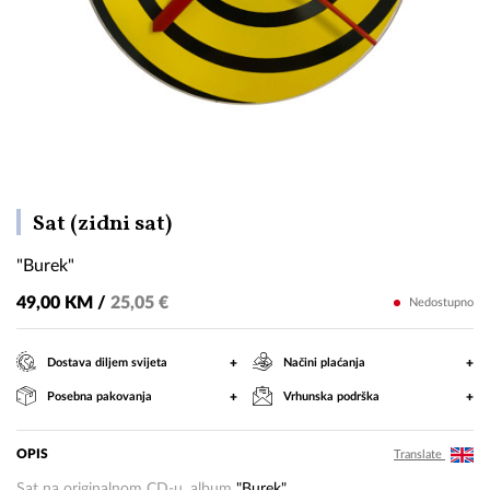
"Burek"
Sat (zidni sat)
"Burek"
49,00 KM /
25,05 €
Nedostupno
+
+
Dostava diljem svijeta
Načini plaćanja
+
+
Posebna pakovanja
Vrhunska podrška
OPIS
Translate
Sat na originalnom CD-u, album
"Burek"
.