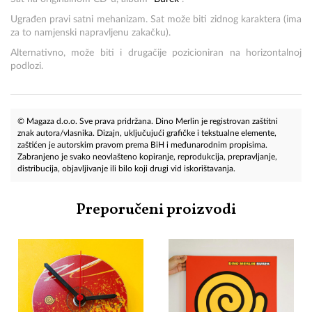
Ugrađen pravi satni mehanizam. Sat može biti zidnog karaktera (ima
za to namjenski napravljenu zakačku).
Alternativno, može biti i drugačije pozicioniran na horizontalnoj
podlozi.
© Magaza d.o.o. Sve prava pridržana. Dino Merlin je registrovan zaštitni
znak autora/vlasnika. Dizajn, uključujući grafičke i tekstualne elemente,
zaštićen je autorskim pravom prema BiH i međunarodnim propisima.
Zabranjeno je svako neovlašteno kopiranje, reprodukcija, prepravljanje,
distribucija, objavljivanje ili bilo koji drugi vid iskorištavanja.
Preporučeni proizvodi