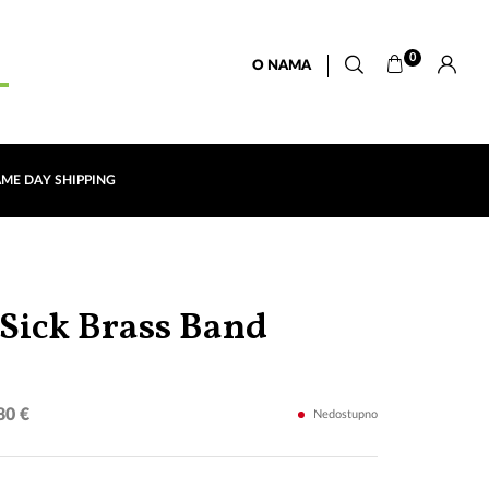
0
O NAMA
AME DAY SHIPPING
Tschupun
 Sick Brass Band
(CD)
80 €
Nedostupno