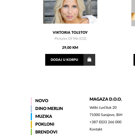
VIKTORIA TOLSTOY
Pictures Of Me (CD)
29,00 KM
DODAJ
U KORPU
MAGAZA D.O.O.
NOVO
Veliki ćurčiluk 20
DINO MERLIN
71000 Sarajevo, BiH
MUZIKA
+387 (0)33 266 000
POKLONI
Kontakt
BRENDOVI