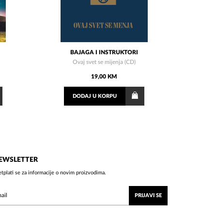
BAJAGA I INSTRUKTORI
Ovaj svet se mijenja (CD)
19,00 KM
DODAJ
U KORPU
EWSLETTER
etplati se za informacije o novim proizvodima.
PRIJAVI SE