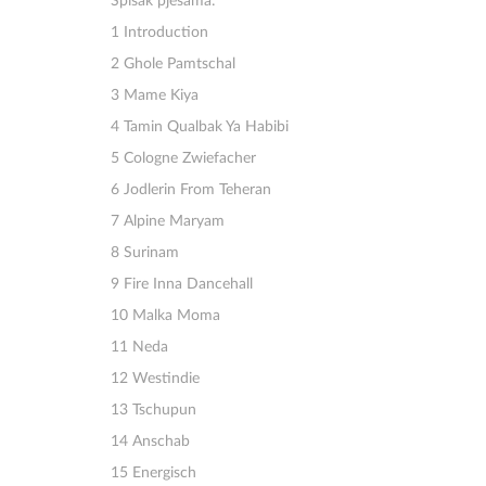
Spisak pjesama:
1 Introduction
2 Ghole Pamtschal
3 Mame Kiya
4 Tamin Qualbak Ya Habibi
5 Cologne Zwiefacher
6 Jodlerin From Teheran
7 Alpine Maryam
8 Surinam
9 Fire Inna Dancehall
10 Malka Moma
11 Neda
12 Westindie
13 Tschupun
14 Anschab
15 Energisch