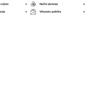
+
+
 svijeta
Načini plaćanja
+
+
anja
Vrhunska podrška