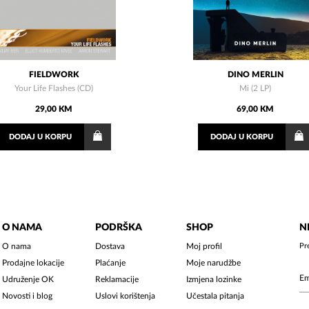
FIELDWORK
DINO MERLIN
Your Life Flashes (CD)
Mi (2 LP)
29,00 KM
69,00 KM
DODAJ
U KORPU
DODAJ
U KORPU
O NAMA
PODRŠKA
SHOP
N
O nama
Dostava
Moj profil
Pr
Prodajne lokacije
Plaćanje
Moje narudžbe
Udruženje OK
Reklamacije
Izmjena lozinke
Novosti i blog
Uslovi korištenja
Učestala pitanja