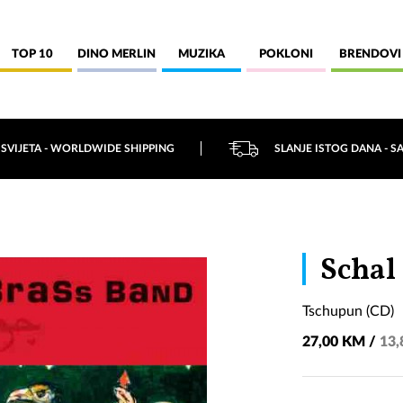
TOP 10
DINO MERLIN
MUZIKA
POKLONI
BRENDOVI
 SVIJETA - WORLDWIDE SHIPPING
SLANJE ISTOG DANA - S
Schal
Tschupun (CD)
27,00 KM /
13,