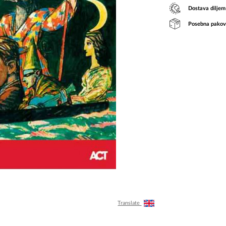
Dostava diljem
Posebna pakov
Translate