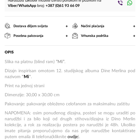
Narudžbu također možete izvršiti porukom ili pozivom na
Viber/WhatsApp
broj:
+387 (0)61 93 66 09
+
+
Dostava diljem svijeta
Načini plaćanja
+
+
Posebna pakovanja
Vrhunska podrška
OPIS
Slika na platnu (blind ram)
“Mi”
.
Dizajn inspirisan omotom 12. studijskog albuma Dine Merlina pod
nazivom
"
Mi
"
.
Print na jednoj strani
Dimenzije: 30,00 x 30,00 cm
Pakovanje: pakovanje obloženo celofanom za maksimalnu zaštitu
NAPOMENA: osim ponuđenog dizajna, posteri se mogu uraditi po
narudžbi i za bilo koji od drugih stihova/dizajna iz Dino Merlin
kolekcije, a rok za realizaciju postera po narudžbi je 48h. Ukoliko
imate pitanja preporučujemo da nas prije narudžbe kontaktirate
putem emaila ili telefona(kliknite
ovdje
).