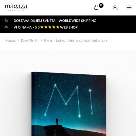
0
DOSTAVA DILJEM SVIJETA - WORLDWIDE SHIPPING
VI O NAMA - 5.0
WEB SHOP
Magaza
Dino Merlin
Ukrasni jastuci, mirisne svijeće i dekoracije