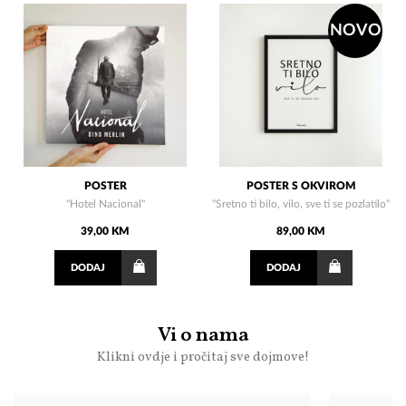
NOVO
POSTER
POSTER S OKVIROM
''Hotel Nacional''
"Sretno ti bilo, vilo, sve ti se pozlatilo"
39,00 KM
89,00 KM
DODAJ
DODAJ
Vi o nama
Klikni ovdje i pročitaj sve dojmove!