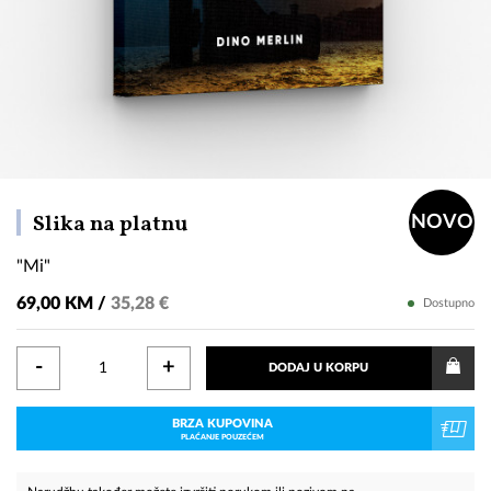
"Mi"
Slika na platnu
NOVO
"Mi"
69,00 KM /
35,28 €
Dostupno
-
+
DODAJ U KORPU
BRZA KUPOVINA
PLAĆANJE POUZEĆEM