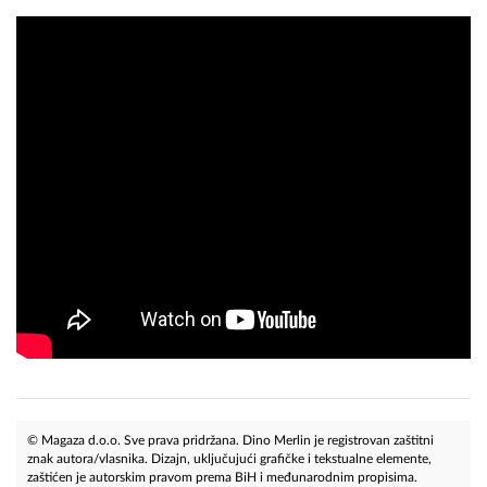
© Magaza d.o.o. Sve prava pridržana. Dino Merlin je registrovan zaštitni
znak autora/vlasnika. Dizajn, uključujući grafičke i tekstualne elemente,
zaštićen je autorskim pravom prema BiH i međunarodnim propisima.