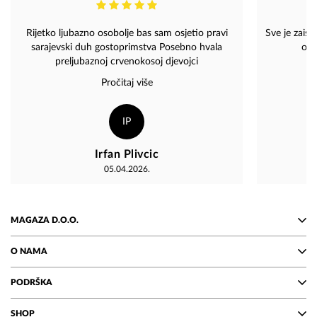
Rijetko ljubazno osobolje bas sam osjetio pravi
Sve je zaist
sarajevski duh gostoprimstva Posebno hvala
oso
preljubaznoj crvenokosoj djevojci
Pročitaj više
IP
Irfan Plivcic
05.04.2026.
MAGAZA D.O.O.
O NAMA
PODRŠKA
SHOP