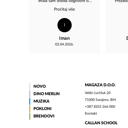
imala sam dobila odgovore od
Prezado
ljubaznog osoblja. Uvijek
materi
Pročitaj više
pronađem poklone koji unose
posveć
radost i posebnu ljepotu u
detal
svakodnevnicu.
poručivat
I
Iman
02.04.2026.
MAGAZA D.O.O.
NOVO
Veliki ćurčiluk 20
DINO MERLIN
71000 Sarajevo, BiH
MUZIKA
+387 (0)33 266 000
POKLONI
Kontakt
BRENDOVI
CALLAN SCHOOL