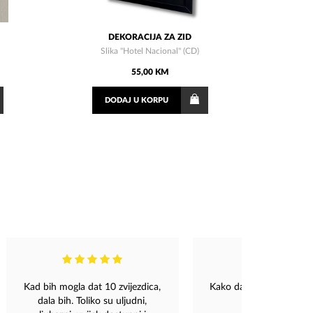
DEKORACIJA ZA ZID
Slika "Hotel Nacional" (CD)
55,00 KM
DODAJ
U KORPU
Kad bih mogla dat 10 zvijezdica,
Kako da ti kazem koliko
dala bih. Toliko su uljudni,
❤️