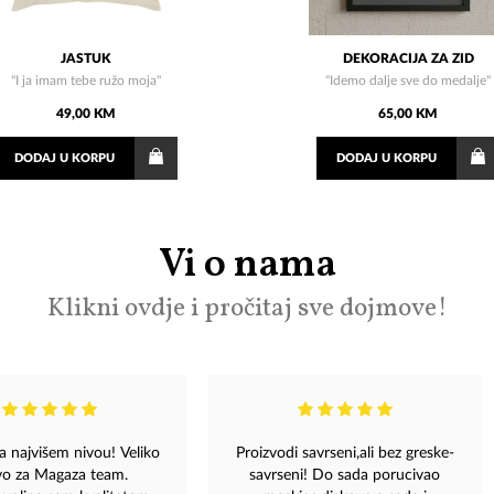
JASTUK
DEKORACIJA ZA ZID
"I ja imam tebe ružo moja"
"Idemo dalje sve do medalje"
49,00 KM
65,00 KM
DODAJ
U KORPU
DODAJ
U KORPU
Vi o nama
Klikni ovdje i pročitaj sve dojmove!
a najvišem nivou! Veliko
Proizvodi savrseni,ali bez greske-
vo za Magaza team.
savrseni! Do sada porucivao