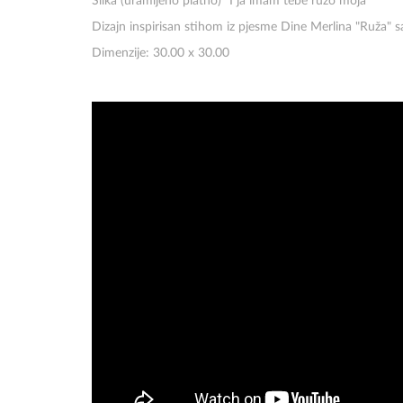
Slika (uramljeno platno) "I ja imam tebe ružo moja"
Dizajn inspirisan stihom iz pjesme Dine Merlina "Ruža" 
Dimenzije: 30.00 x 30.00