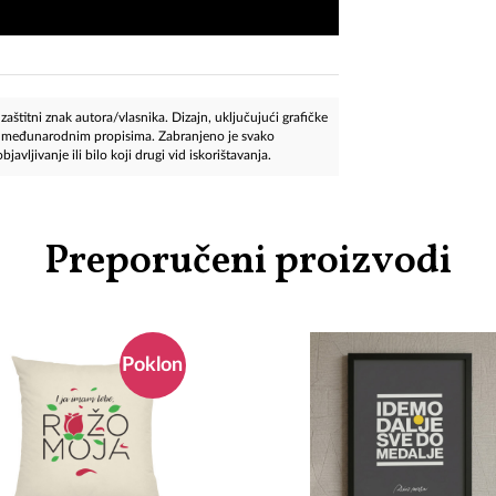
aštitni znak autora/vlasnika. Dizajn, uključujući grafičke
 i međunarodnim propisima. Zabranjeno je svako
javljivanje ili bilo koji drugi vid iskorištavanja.
Preporučeni proizvodi
Poklon