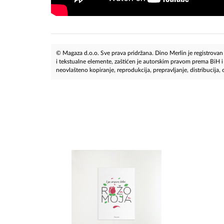
© Magaza d.o.o. Sve prava pridržana. Dino Merlin je registrovan z
i tekstualne elemente, zaštićen je autorskim pravom prema BiH
neovlašteno kopiranje, reprodukcija, prepravljanje, distribucija, ob