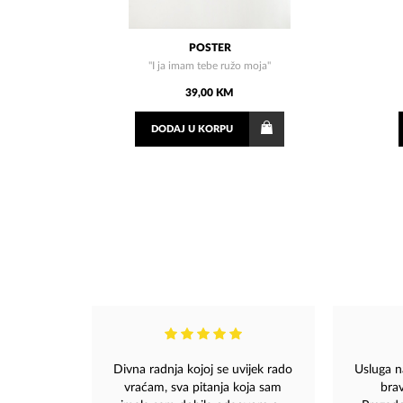
POSTER
"I ja imam tebe ružo moja"
39,00 KM
DODAJ
U KORPU
Divna radnja kojoj se uvijek rado
Usluga n
vraćam, sva pitanja koja sam
bra