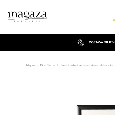
DOSTAVA DILJEM
Magaza
Dino Merlin
Ukrasni jastuci, mirisne svijeće i dekoracije