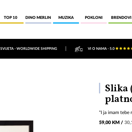
TOP 10
DINO MERLIN
MUZIKA
POKLONI
BRENDOVI
 SVIJETA - WORLDWIDE SHIPPING
VI O NAMA - 5.0
Slika
platn
"I ja imam tebe
59,00 KM /
30,