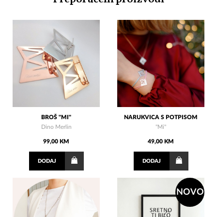
BROŠ "MI"
NARUKVICA S POTPISOM
Dino Merlin
"Mi"
99,00 KM
49,00 KM
DODAJ
DODAJ
NOVO