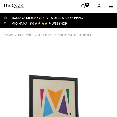
0
DOSTAVA DILJEM SVIJETA - WORLDWIDE SHIPPING
VI O NAMA - 5.0
WEB SHOP
Magaza
Dino Merlin
Ukrasni jastuci, mirisne svijeće i dekoracije