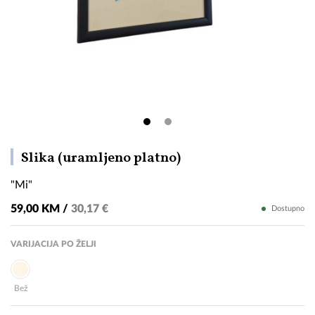
"Mi"
Slika (uramljeno platno)
"Mi"
59,00 KM /
30,17 €
Dostupno
VARIJACIJA PO ŽELJI
Bež