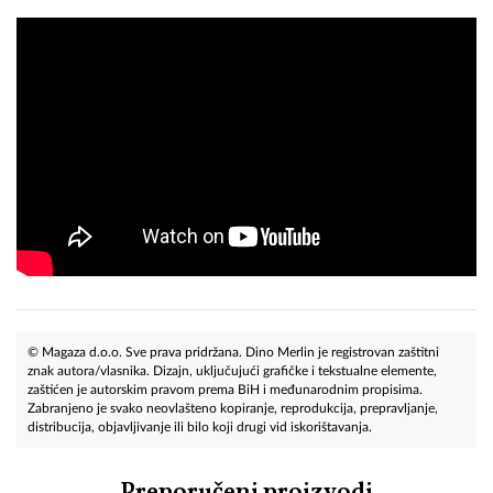
© Magaza d.o.o. Sve prava pridržana. Dino Merlin je registrovan zaštitni
znak autora/vlasnika. Dizajn, uključujući grafičke i tekstualne elemente,
zaštićen je autorskim pravom prema BiH i međunarodnim propisima.
Zabranjeno je svako neovlašteno kopiranje, reprodukcija, prepravljanje,
distribucija, objavljivanje ili bilo koji drugi vid iskorištavanja.
Preporučeni proizvodi