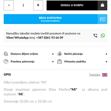
-
+
DODAJ U KORPU
BRZA KUPOVINA
PLAĆANJE POUZEĆEM
Narudžbu također možete izvršiti porukom ili pozivom na
Viber/WhatsApp
broj:
+387 (0)61 93 66 09
+
+
Dostava diljem svijeta
Načini plaćanja
+
+
Posebna pakovanja
Vrhunska podrška
OPIS
Translate
Slika (uramljeno platno) "Mi"
Dizajn inspirisan pjesmom Dine Merlina
"Mi"
sa albuma pod
nazivom "
Mi
".
Dimenzije 35.00 cm x 35.00 cm