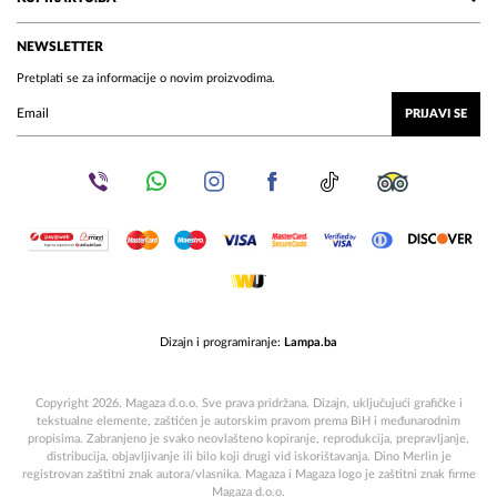
NEWSLETTER
Pretplati se za informacije o novim proizvodima.
PRIJAVI SE
Dizajn i programiranje:
Lampa.ba
Copyright 2026. Magaza d.o.o. Sve prava pridržana. Dizajn, uključujući grafičke i
tekstualne elemente, zaštićen je autorskim pravom prema BiH i međunarodnim
propisima. Zabranjeno je svako neovlašteno kopiranje, reprodukcija, prepravljanje,
distribucija, objavljivanje ili bilo koji drugi vid iskorištavanja. Dino Merlin je
registrovan zaštitni znak autora/vlasnika. Magaza i Magaza logo je zaštitni znak firme
Magaza d.o.o.