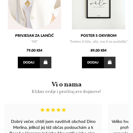
PRIVJESAK ZA LANČIĆ
POSTER S OKVIROM
"Mi"
"Sretno ti bilo, vilo, sve ti se pozlatilo"
79,00 KM
89,00 KM
DODAJ
DODAJ
Vi o nama
Klikni ovdje i pročitaj sve dojmove!
Dobrý večer, chtěl jsem navštívit obchod Díno
Veliko hval
Merlina, jelikož jej též občas poslouchám a k
profesi