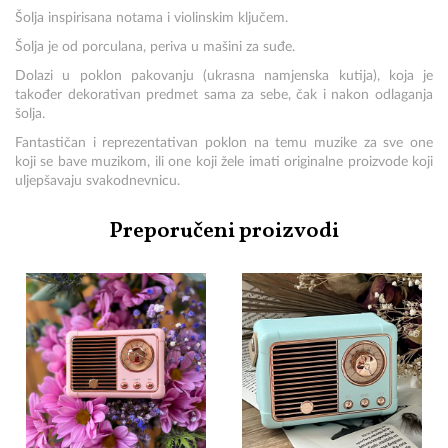
Šolja inspirisana notama i violinskim ključem.
Šolja je od porculana, periva u mašini za suđe.
Dolazi u poklon pakovanju (ukrasna namjenska kutija), koja je
također dekorativan predmet sama za sebe, čak i nakon odlaganja
šolja.
Fantastičan i reprezentativan poklon na temu muzike za sve one
koji se bave muzikom, ili one koji žele imati originalne proizvode koji
uljepšavaju svakodnevnicu.
Preporučeni proizvodi