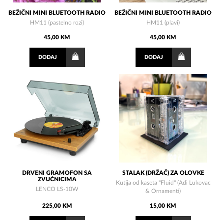
BEŽIČNI MINI BLUETOOTH RADIO
BEŽIČNI MINI BLUETOOTH RADIO
HM11 (pastelno rozi)
HM11 (plavi)
45,00 KM
45,00 KM
DODAJ
DODAJ
DRVENI GRAMOFON SA
STALAK (DRŽAČ) ZA OLOVKE
ZVUČNICIMA
Kutija od kaseta "Fluid" (Adi Lukovac
LENCO LS-10W
& Ornamenti)
225,00 KM
15,00 KM