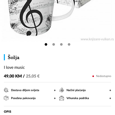
I
Šolja
love
I love music
music
49,00 KM /
25,05 €
Nedostupno
+
+
Dostava diljem svijeta
Načini plaćanja
+
+
Posebna pakovanja
Vrhunska podrška
OPIS