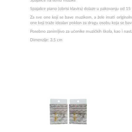
Spajalice na temu muzike
Spajalice piano (obrisi klavira) dolaze u pakovanju od 1
Za sve one koji se bave muzikom, a žele imati originalne
one koji traže idealan poklon za dragu osobu koja se ba
Posebno zanimljivo za učenike muzičkih škola, kao i nas
Dimenzije: 3,5 cm