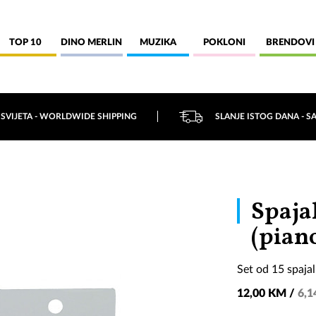
TOP 10
DINO MERLIN
MUZIKA
POKLONI
BRENDOVI
 SVIJETA - WORLDWIDE SHIPPING
SLANJE ISTOG DANA - S
Spaja
(pian
Set od 15 spajal
12,00 KM /
6,1