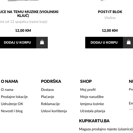
ICE NA TEMU MUZIKE (VIOLINSKI
POST-IT BLOK
KLJUČ)
Violina
Set od 12 spajalica (razne boje)
12,00 KM
12,00 KM
DODAJ
U KORPU
DODAJ
U KORPU
O NAMA
PODRŠKA
SHOP
N
O nama
Dostava
Moj profil
Pr
Prodajne lokacije
Plaćanje
Moje narudžbe
Udruženje OK
Reklamacije
Izmjena lozinke
Novosti i blog
Uslovi korištenja
Učestala pitanja
KUPIKARTU.BA
Magaza prodajno mjesto (ulaznice)