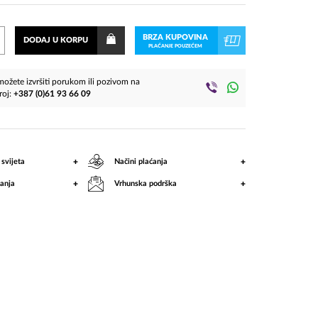
BRZA KUPOVINA
DODAJ U KORPU
PLAĆANJE POUZEĆEM
ožete izvršiti porukom ili pozivom na
roj:
+387 (0)61 93 66 09
+
+
 svijeta
Načini plaćanja
+
+
anja
Vrhunska podrška