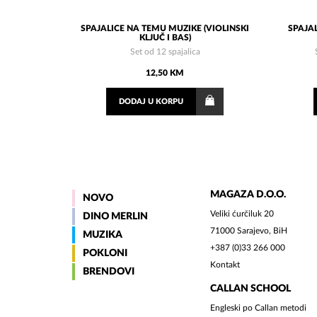
SPAJALICE NA TEMU MUZIKE (VIOLINSKI
SPAJAL
KLJUČ I BAS)
Set od 12 spajalica
12,50 KM
DODAJ
U KORPU
MAGAZA D.O.O.
NOVO
Veliki ćurčiluk 20
DINO MERLIN
71000 Sarajevo, BiH
MUZIKA
+387 (0)33 266 000
POKLONI
Kontakt
BRENDOVI
CALLAN SCHOOL
Engleski po Callan metodi