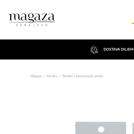
DOSTAVA DILJEM
Magaza
Muzika
Školski i kancelarijski pribor