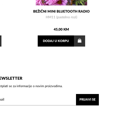
BEŽIČNI MINI BLUETOOTH RADIO
HM11 (pastelno rozi)
45,00 KM
DODAJ
U KORPU
EWSLETTER
etplati se za informacije o novim proizvodima.
PRIJAVI SE