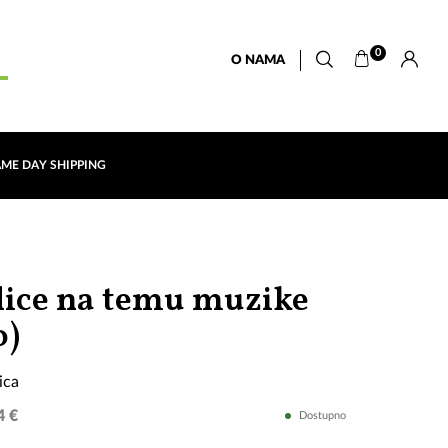
0
O NAMA
AME DAY SHIPPING
lice na temu muzike
Set
o)
od
ica
15
4 €
Dostupno
spajalica