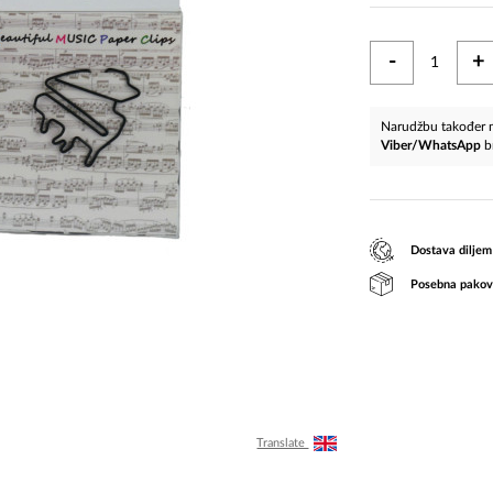
-
+
Narudžbu također m
Viber/WhatsApp
b
Dostava diljem
Posebna pakov
Translate