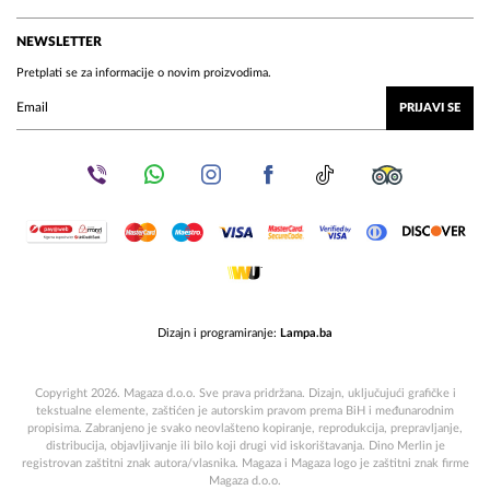
NEWSLETTER
Pretplati se za informacije o novim proizvodima.
PRIJAVI SE
Dizajn i programiranje:
Lampa.ba
Copyright 2026. Magaza d.o.o. Sve prava pridržana. Dizajn, uključujući grafičke i
tekstualne elemente, zaštićen je autorskim pravom prema BiH i međunarodnim
propisima. Zabranjeno je svako neovlašteno kopiranje, reprodukcija, prepravljanje,
distribucija, objavljivanje ili bilo koji drugi vid iskorištavanja. Dino Merlin je
registrovan zaštitni znak autora/vlasnika. Magaza i Magaza logo je zaštitni znak firme
Magaza d.o.o.