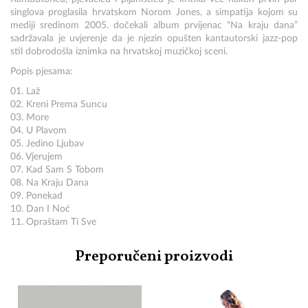
singlova proglasila hrvatskom Norom Jones, a simpatija kojom su
mediji sredinom 2005. dočekali album prvijenac “Na kraju dana”
sadržavala je uvjerenje da je njezin opušten kantautorski jazz-pop
stil dobrodošla iznimka na hrvatskoj muzičkoj sceni.
Popis pjesama:
01. Laž
02. Kreni Prema Suncu
03. More
04. U Plavom
05. Jedino Ljubav
06. Vjerujem
07. Kad Sam S Tobom
08. Na Kraju Dana
09. Ponekad
10. Dan I Noć
11. Opraštam Ti Sve
Preporučeni proizvodi