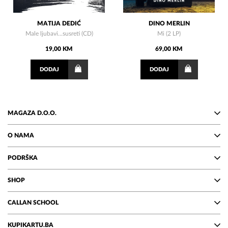
MATIJA DEDIĆ
DINO MERLIN
Male ljubavi...susreti (CD)
Mi (2 LP)
19,00 KM
69,00 KM
DODAJ
DODAJ
MAGAZA D.O.O.
O NAMA
PODRŠKA
SHOP
CALLAN SCHOOL
KUPIKARTU.BA