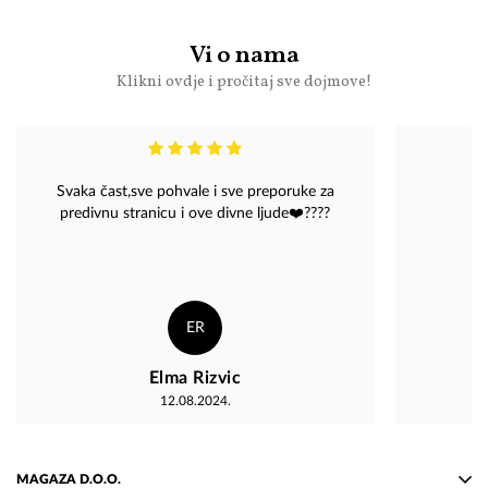
Vi o nama
Klikni ovdje i pročitaj sve dojmove!
Svaka čast,sve pohvale i sve preporuke za
predivnu stranicu i ove divne ljude❤️????
ER
Elma Rizvic
12.08.2024.
MAGAZA D.O.O.