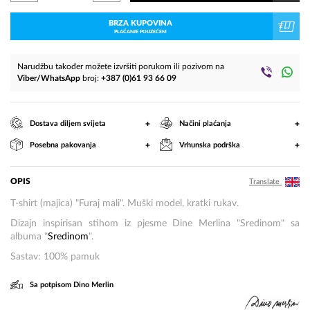
BRZA KUPOVINA
PLAĆANJE POUZEĆEM
Narudžbu također možete izvršiti porukom ili pozivom na
Viber/WhatsApp
broj:
+387 (0)61 93 66 09
+
+
Dostava diljem svijeta
Načini plaćanja
+
+
Posebna pakovanja
Vrhunska podrška
OPIS
Translate
T-shirt (majica) "Furaj mali". Muški model, kratki rukav.
Dizajn inspirisan stihom iz pjesme Dine Merlina "Sredinom" sa
albuma "
Sredinom
".
Sastav: 100% pamuk
Sa potpisom Dino Merlin