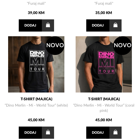
"Furaj mali"
"Furaj mali"
39,00 KM
35,00 KM
DODAJ
DODAJ
NOVO
NOVO
T-SHIRT (MAJICA)
T-SHIRT (MAJICA)
“Dino Merlin - Mi - World Tour” (white)
“Dino Merlin - Mi - World Tour” (coral
pink)
45,00 KM
45,00 KM
DODAJ
DODAJ