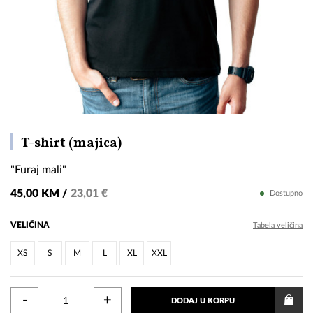
"Furaj
T-shirt (majica)
mali"
"Furaj mali"
45,00 KM /
23,01 €
Dostupno
VELIČINA
Tabela veličina
XS
S
M
L
XL
XXL
-
+
DODAJ U KORPU