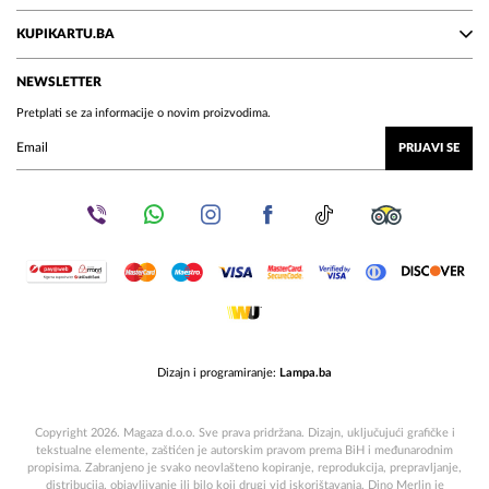
KUPIKARTU.BA
NEWSLETTER
Pretplati se za informacije o novim proizvodima.
PRIJAVI SE
Dizajn i programiranje:
Lampa.ba
Copyright 2026. Magaza d.o.o. Sve prava pridržana. Dizajn, uključujući grafičke i
tekstualne elemente, zaštićen je autorskim pravom prema BiH i međunarodnim
propisima. Zabranjeno je svako neovlašteno kopiranje, reprodukcija, prepravljanje,
distribucija, objavljivanje ili bilo koji drugi vid iskorištavanja. Dino Merlin je