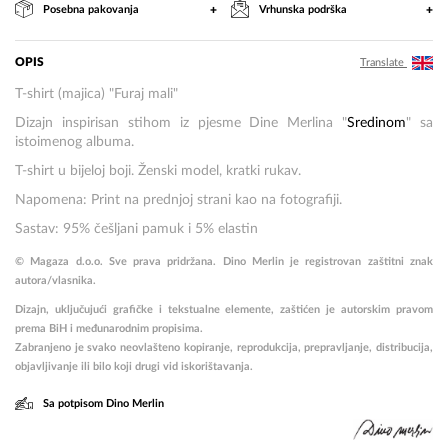
+
+
Posebna pakovanja
Vrhunska podrška
OPIS
Translate
T-shirt (majica) "Furaj mali"
Dizajn inspirisan stihom iz pjesme Dine Merlina "
Sredinom
" sa
istoimenog albuma.
T-shirt u bijeloj boji. Ženski model, kratki rukav.
Napomena: Print na prednjoj strani kao na fotografiji.
Sastav: 95% češljani pamuk i 5% elastin
© Magaza d.o.o. Sve prava pridržana. Dino Merlin je registrovan zaštitni znak
autora/vlasnika.
Dizajn, uključujući grafičke i tekstualne elemente, zaštićen je autorskim pravom
prema BiH i međunarodnim propisima.
Zabranjeno je svako neovlašteno kopiranje, reprodukcija, prepravljanje, distribucija,
objavljivanje ili bilo koji drugi vid iskorištavanja.
Sa potpisom Dino Merlin