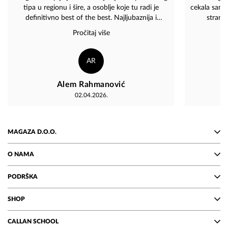
tipa u regionu i šire, a osoblje koje tu radi je
cekala sam 
definitivno best of the best. Najljubaznija i
strani
najorganizovanija ekipa koju sam sreo u zadnje
Pročitaj više
vrijeme. Od pomoći su za apsolutno sve, brzi su i
nevjerovatno prijatni. Svaka čast, čista desetka za
uslugu!
AR
Alem Rahmanović
02.04.2026.
MAGAZA D.O.O.
O NAMA
PODRŠKA
SHOP
CALLAN SCHOOL