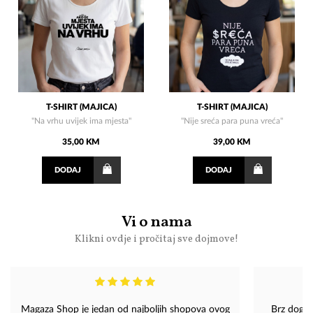
T-SHIRT (MAJICA)
T-SHIRT (MAJICA)
"Na vrhu uvijek ima mjesta"
"Nije sreća para puna vreća"
35,00 KM
39,00 KM
DODAJ
DODAJ
Vi o nama
Klikni ovdje i pročitaj sve dojmove!
​Magaza Shop je jedan od najboljih shopova ovog
Brz dogovo