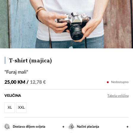
"Furaj
T-shirt (majica)
mali"
"Furaj mali"
25,00 KM /
12,78 €
Nedostupno
VELIČINA
Tabela veličina
XL
XXL
+
+
Dostava diljem svijeta
Načini plaćanja