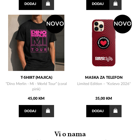
DODAJ
DODAJ
NOVO
NOVO
T-SHIRT (MAJICA)
MASKA ZA TELEFON
“Dino Merlin - Mi - World Tour” (coral
Limited Edition – "Koševo 2026"
pink)
45,00 KM
35,00 KM
DODAJ
DODAJ
Vi o nama