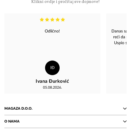
Klikni ovdje i pročitaj sve dojmove!
Odlično!
Danas sam
reći da s
Uspio sam
radnica je b
IĐ
Ivana Đurković
05.08.2026.
MAGAZA D.O.O.
O NAMA