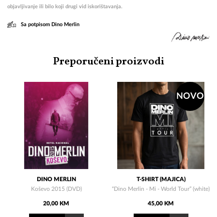
objavljivanje ili bilo koji drugi vid iskorištavanja.
Sa potpisom Dino Merlin
Preporučeni proizvodi
NOVO
DINO MERLIN
T-SHIRT (MAJICA)
Koševo 2015 (DVD)
“Dino Merlin - Mi - World Tour” (white)
20,00 KM
45,00 KM