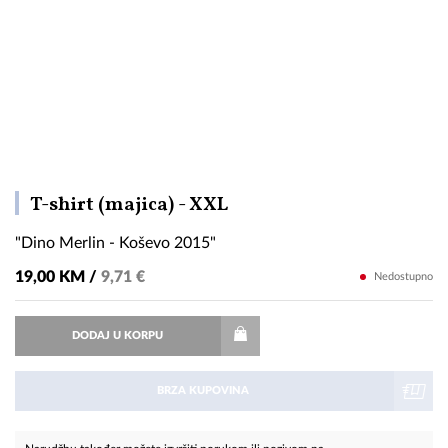
"Dino
T-shirt (majica) - XXL
Merlin
"Dino Merlin - Koševo 2015"
-
Koševo
19,00 KM /
9,71 €
Nedostupno
2015"
DODAJ U KORPU
BRZA KUPOVINA