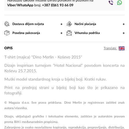
Narudžbu također možete izvršiti porukom ili pozivom na
Viber/WhatsApp
broj:
+387 (0)61 93 66 09
+
+
Dostava diljem svijeta
Načini plaćanja
+
+
Posebna pakovanja
Vrhunska podrška
OPIS
Translate
T-shirt (majica) "Dino Merlin - Koševo 2015"
Dizajn inspirisan turnejom "Hotel Nacional" povodom koncerta na
Koševu 25.7.2015.
Muški model standardnog kroja u bijeloj boji. Kratki rukav.
Print na prednjoj strani u bijeloj boji kao što je prikazano na
fotografiji.
© Magaza d.o.o. Sve prava pridržana. Dino Merlin je registrovan zaštitni znak
autora/vlasnika.
Dizajn, uključujući grafičke i tekstualne elemente, zaštićen je autorskim pravom
prema BiH i međunarodnim propisima.
Zabranjeno je svako neovlašteno kopiranje, reprodukcija, prepravljanje, distribucija,