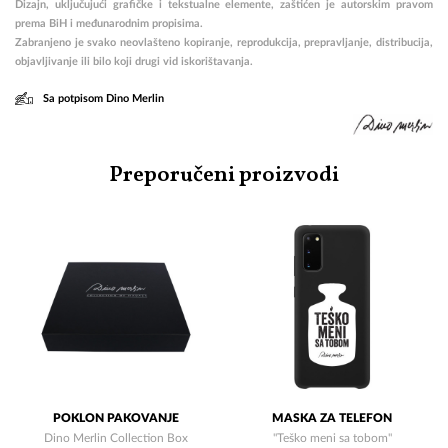
Dizajn, uključujući grafičke i tekstualne elemente, zaštićen je autorskim pravom
prema BiH i međunarodnim propisima.
Zabranjeno je svako neovlašteno kopiranje, reprodukcija, prepravljanje, distribucija,
objavljivanje ili bilo koji drugi vid iskorištavanja.
Sa potpisom Dino Merlin
Preporučeni proizvodi
POKLON PAKOVANJE
MASKA ZA TELEFON
Dino Merlin Collection Box
"Teško meni sa tobom"