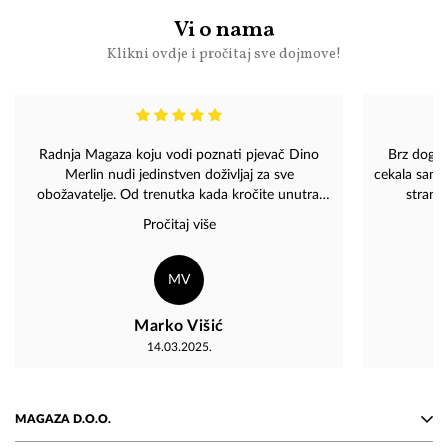
Vi o nama
Klikni ovdje i pročitaj sve dojmove!
Radnja Magaza koju vodi poznati pjevač Dino
Brz dogovo
Merlin nudi jedinstven doživljaj za sve
cekala sam 
obožavatelje. Od trenutka kada kročite unutra,
strani
osjetite posebnu atmosferu koja odražava
Pročitaj više
njegovu glazbenu karijeru i osobnost. Prostor je
pažljivo osmišljen, s mnogo umjetničkih
elemenata koji prikazuju njegove najpoznatije
MV
trenutke. Drago mi je da postoji takvo jedno
divno mjesto!????
Marko Višić
14.03.2025.
MAGAZA D.O.O.