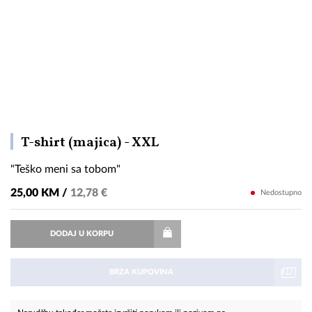
"Teško
T-shirt (majica) - XXL
meni
"Teško meni sa tobom"
sa
tobom"
25,00 KM /
12,78 €
Nedostupno
DODAJ U KORPU
BRZA KUPOVINA