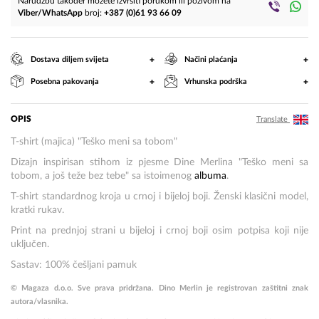
Narudžbu također možete izvršiti porukom ili pozivom na
Viber/WhatsApp
broj:
+387 (0)61 93 66 09
+
+
Dostava diljem svijeta
Načini plaćanja
+
+
Posebna pakovanja
Vrhunska podrška
OPIS
Translate
T-shirt (majica) "Teško meni sa tobom"
Dizajn inspirisan stihom iz pjesme Dine Merlina "Teško meni sa
tobom, a još teže bez tebe" sa istoimenog
albuma
.
T-shirt standardnog kroja u crnoj i bijeloj boji. Ženski klasični model,
kratki rukav.
Print na prednjoj strani u bijeloj i crnoj boji osim potpisa koji nije
uključen.
Sastav: 100% češljani pamuk
© Magaza d.o.o. Sve prava pridržana. Dino Merlin je registrovan zaštitni znak
autora/vlasnika.