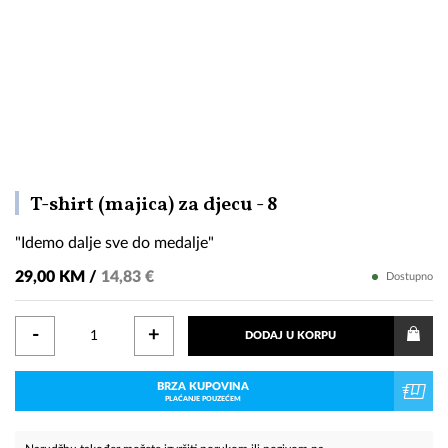
"Idemo
T-shirt (majica) za djecu - 8
dalje
"Idemo dalje sve do medalje"
sve
do
29,00 KM /
14,83 €
Dostupno
medalje"
-
+
DODAJ U KORPU
BRZA KUPOVINA
PLAĆANJE POUZEĆEM