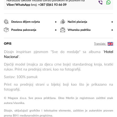
Narudžbu također možete izvršiti porukom ili pozivom na
Viber/WhatsApp
broj:
+387 (0)61 93 66 09
+
+
Dostava diljem svijeta
Načini plaćanja
+
+
Posebna pakovanja
Vrhunska podrška
OPIS
Translate
Dizajn inspirisan pjesmom "Sve do medalje" sa albuma "
Hotel
Nacional
".
Dječiji model (majica za djecu crne boje) standardnog kroja, kratki
rukav. Print na prednjoj strani, kao na fotografiji.
Sastav: 100% pamuk
Print na prednjoj strani u bijeloj boji kao što je prikazano na
fotografiji.
© Magaza d.o.o. Sve prava pridržana. Dino Merlin je registrovan zaštitni znak
autora/vlasnika.
Dizajn, uključujući grafičke i tekstualne elemente, zaštićen je autorskim pravom
prema BiH i međunarodnim propisima.