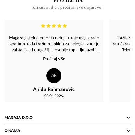
Vi o nama
Klikni ovdje i pročitaj sve dojmove!
Magaza je jedna od onih radnji u koje uvijek rado
Tražila s
svratimo kada tražimo poklon za nekoga. Izbor je
razočarala. 
zaista lijep i drugačiji, a osoblje top – ljubazni i
Telefon
prijatni, uvijek nasmijani i spremni pomoći. ❤️????
Merlinovih
Pročitaj više
pojavim
AR
Anida Rahmanovic
03.04.2026.
MAGAZA D.O.O.
O NAMA