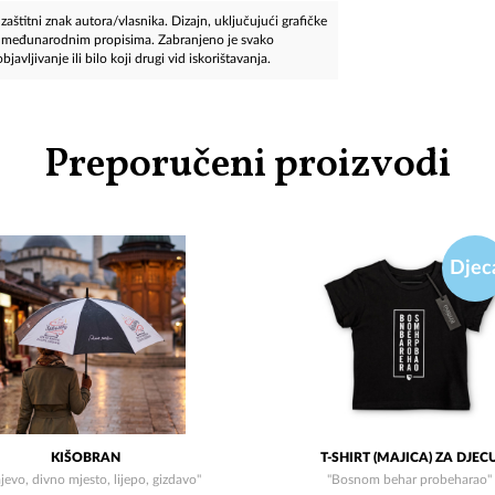
aštitni znak autora/vlasnika. Dizajn, uključujući grafičke
 i međunarodnim propisima. Zabranjeno je svako
javljivanje ili bilo koji drugi vid iskorištavanja.
Preporučeni proizvodi
Djec
KIŠOBRAN
T-SHIRT (MAJICA) ZA DJEC
jevo, divno mjesto, lijepo, gizdavo"
"Bosnom behar probeharao"