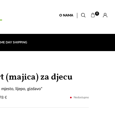
0
O NAMA
AME DAY SHIPPING
"Sarajevo,
t (majica) za djecu
divno
 mjesto, lijepo, gizdavo"
mjesto,
78 €
Nedostupno
lijepo,
gizdavo"