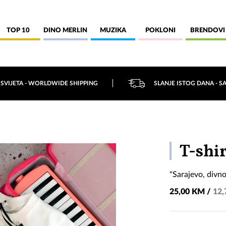
TOP 10
DINO MERLIN
MUZIKA
POKLONI
BRENDOVI
 SVIJETA - WORLDWIDE SHIPPING
SLANJE ISTOG DANA - S
T-shir
"Sarajevo, divno
25,00 KM /
12,