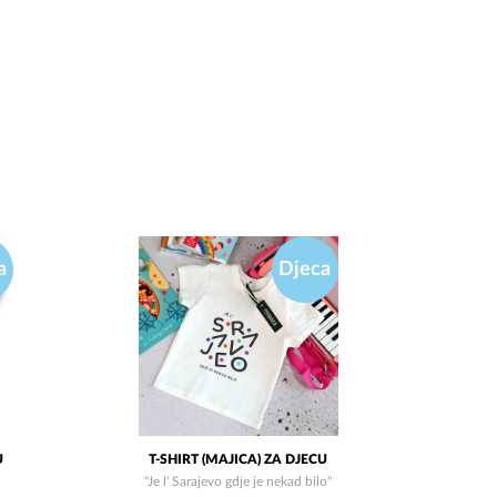
a
Djeca
U
T-SHIRT (MAJICA) ZA DJECU
"Je l' Sarajevo gdje je nekad bilo"