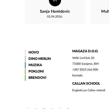
SH
Bende b
aldım. Tekrar Bosna'ya geleceğim
Sanja Hamidovic
Muh
ve
02.04.2026.
MAGAZA D.O.O.
NOVO
Veliki ćurčiluk 20
DINO MERLIN
71000 Sarajevo, BiH
MUZIKA
+387 (0)33 266 000
POKLONI
Kontakt
BRENDOVI
CALLAN SCHOOL
Engleski po Callan metodi