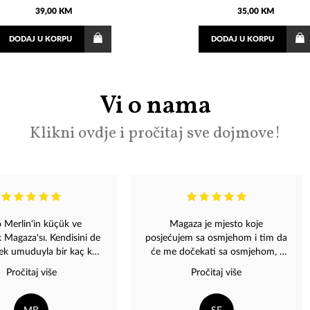
39,00 KM
35,00 KM
DODAJ
U KORPU
DODAJ
U KORPU
Vi o nama
Klikni ovdje i pročitaj sve dojmove!
 Merlin'in küçük ve
Magaza je mjesto koje
 Magaza'sı. Kendisini de
posjećujem sa osmjehom i tim da
ek umuduyla bir kaç kez
će me dočekati sa osmjehom, i
ancak şanssızdım, denk
lijepom riječi... Uvijek imam
Pročitaj više
Pročitaj više
ağazada Dino
osjećaj da sam dobrodošla bilo
bümleri ve hediyelik pek
kad ????Jako profesionalni, i
a çeşidi bulabilirsiniz.
izuzetno ljubazni ???? Slobodno