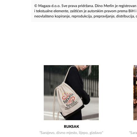
© Magaza d.o.o. Sve prava pridržana. Dino Merlin je registrovan z
i tekstualne elemente, zaštićen je autorskim pravom prema BiH
neovlašteno kopiranje, reprodukcija, prepravljanje, distribucija, ob
RUKSAK
"Sarajevo, divno mjesto, lijepo, gizdavo"
"Sara