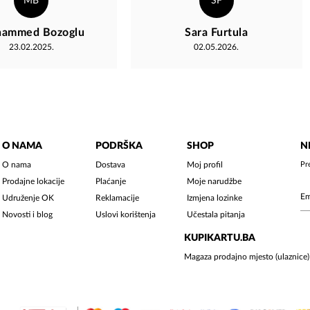
MB
SF
ir adet ajanda ve kalem
mogu reći da je to posebna
radnja koja prije svega ima
ammed Bozoglu
Sara Furtula
 tekrar Magaza'ya
posebnu priču i dušu ✨️
23.02.2025.
02.05.2026.
uğrayacağım. Sevgilerle.
O NAMA
PODRŠKA
SHOP
N
O nama
Dostava
Moj profil
Pr
Prodajne lokacije
Plaćanje
Moje narudžbe
Udruženje OK
Reklamacije
Izmjena lozinke
Novosti i blog
Uslovi korištenja
Učestala pitanja
KUPIKARTU.BA
Magaza prodajno mjesto (ulaznice)