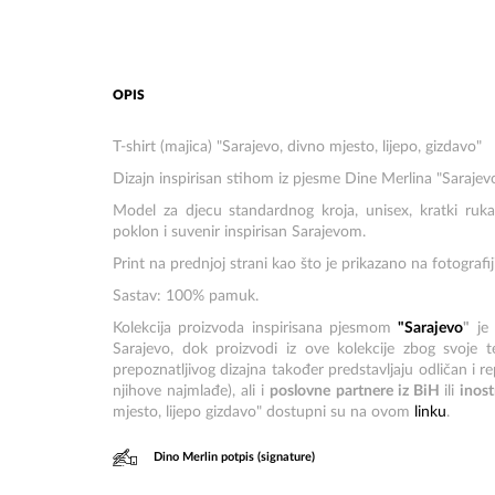
OPIS
T-shirt (majica) "Sarajevo, divno mjesto, lijepo, gizdavo"
Dizajn inspirisan stihom iz pjesme Dine Merlina "Saraje
Model za djecu standardnog kroja, unisex, kratki ruka
poklon i suvenir inspirisan Sarajevom.
Print na prednjoj strani kao što je prikazano na fotografiji
Sastav: 100% pamuk.
Kolekcija proizvoda inspirisana pjesmom
"Sarajevo
"
je 
Sarajevo, dok proizvodi iz ove kolekcije zbog svoje
prepoznatljivog dizajna također predstavljaju odličan i 
njihove najmlađe), ali i
poslovne partnere iz BiH
ili
inost
mjesto, lijepo gizdavo" dostupni su na ovom
linku
.
Dino Merlin potpis (signature)