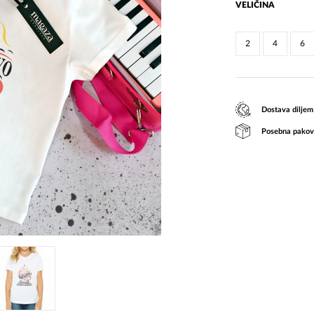
VELIČINA
2
4
6
Dostava diljem
Posebna pakov