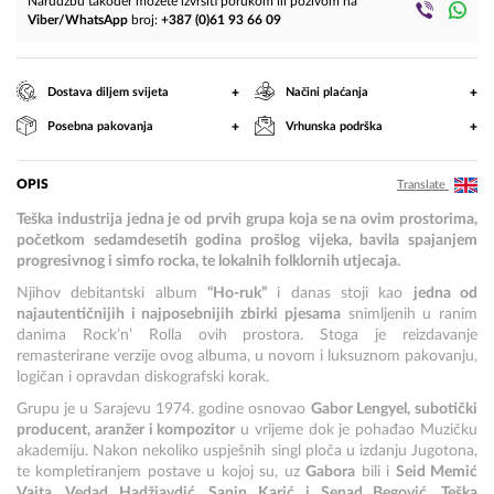
Narudžbu također možete izvršiti porukom ili pozivom na
Viber/WhatsApp
broj:
+387 (0)61 93 66 09
+
+
Dostava diljem svijeta
Načini plaćanja
+
+
Posebna pakovanja
Vrhunska podrška
OPIS
Translate
Teška industrija jedna je od prvih grupa koja se na ovim prostorima,
početkom sedamdesetih godina prošlog vijeka, bavila spajanjem
progresivnog i simfo rocka, te lokalnih folklornih utjecaja.
Njihov debitantski album
“Ho-ruk”
i danas stoji kao
jedna od
najautentičnijih i najposebnijih zbirki pjesama
snimljenih u ranim
danima Rock’n’ Rolla ovih prostora. Stoga je reizdavanje
remasterirane verzije ovog albuma, u novom i luksuznom pakovanju,
logičan i opravdan diskografski korak.
Grupu je u Sarajevu 1974. godine osnovao
Gabor Lengyel,
subotički
producent, aranžer i kompozitor
u vrijeme dok je pohađao Muzičku
akademiju. Nakon nekoliko uspješnih singl ploča u izdanju Jugotona,
te kompletiranjem postave u kojoj su, uz
Gabora
bili i
Seid Memić
Vajta, Vedad Hadžiavdić, Sanin Karić i Senad Begović, Teška