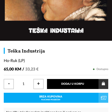
Ho-
Teška Industrija
Ruk
Ho-Ruk (LP)
(LP)
65,00 KM /
33,23 €
Dostupno
-
+
DODAJ U KORPU
BRZA KUPOVINA
PLAĆANJE POUZEĆEM