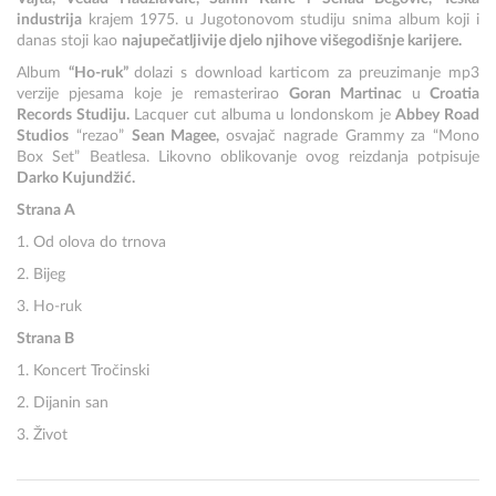
industrija
krajem 1975. u Jugotonovom studiju snima album koji i
danas stoji kao
najupečatljivije djelo njihove višegodišnje karijere.
Album
“Ho-ruk”
dolazi s download karticom za preuzimanje mp3
verzije pjesama koje je remasterirao
Goran Martinac
u
Croatia
Records Studiju.
Lacquer cut albuma u londonskom je
Abbey Road
Studios
“rezao”
Sean Magee,
osvajač nagrade Grammy za “Mono
Box Set” Beatlesa. Likovno oblikovanje ovog reizdanja potpisuje
Darko Kujundžić.
Strana A
1. Od olova do trnova
2. Bijeg
3. Ho-ruk
Strana B
1. Koncert Tročinski
2. Dijanin san
3. Život