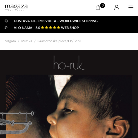
0
DOSTAVA DILJEM SVIJETA - WORLDWIDE SHIPPING
VI O NAMA - 5.0
WEB SHOP
Magaza
Muzika
Gramofonske ploče/LP/ Vinil