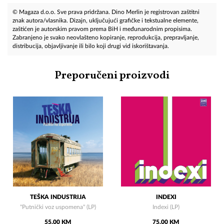
© Magaza d.o.o. Sve prava pridržana. Dino Merlin je registrovan zaštitni
znak autora/vlasnika. Dizajn, uključujući grafičke i tekstualne elemente,
zaštićen je autorskim pravom prema BiH i međunarodnim propisima.
Zabranjeno je svako neovlašteno kopiranje, reprodukcija, prepravljanje,
distribucija, objavljivanje ili bilo koji drugi vid iskorištavanja.
Preporučeni proizvodi
TEŠKA INDUSTRIJA
INDEXI
"Putnički voz uspomena" (LP)
Indexi (LP)
55,00 KM
75,00 KM