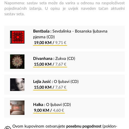
Napomena: sastav seta može da varira u odnosu na raspoloživost
pojedinačnih izdanja. U opisu je uvijek naveden tačan aktuelni
sastav seta.
Bentbaša :
Sevdalinka - Bosanska ljubavna
pjesma (CD)
19,00 KM /
9,71 €
Divanhana :
Zukva (CD)
15,00 KM /
7,67 €
Lejla Jusić :
O ljubavi (CD)
15,00 KM /
7,67 €
Halka :
O ljubavi (CD)
9,00 KM /
4,60 €
Ovom kupovinom ostvarujete
posebnu pogodnost
(poklon-