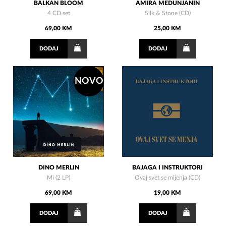
BALKAN BLOOM
AMIRA MEDUNJANIN
4 CD set
Silk & Stone (CD)
69,00 KM
25,00 KM
DODAJ
DODAJ
NOVO
DINO MERLIN
BAJAGA I INSTRUKTORI
Mi (2 LP)
Ovaj svet se mijenja (CD)
69,00 KM
19,00 KM
DODAJ
DODAJ