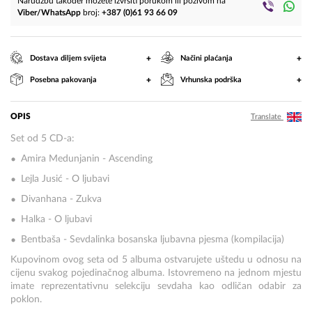
Narudžbu također možete izvršiti porukom ili pozivom na
Viber/WhatsApp
broj:
+387 (0)61 93 66 09
+
+
Dostava diljem svijeta
Načini plaćanja
+
+
Posebna pakovanja
Vrhunska podrška
OPIS
Translate
Set od 5 CD-a:
Amira Medunjanin - Ascending
Lejla Jusić - O ljubavi
Divanhana - Zukva
Halka - O ljubavi
Bentbaša - Sevdalinka bosanska ljubavna pjesma (kompilacija)
Kupovinom ovog seta od 5 albuma ostvarujete uštedu u odnosu na
cijenu svakog pojedinačnog albuma. Istovremeno na jednom mjestu
imate reprezentativnu selekciju sevdaha kao odličan odabir za
poklon.