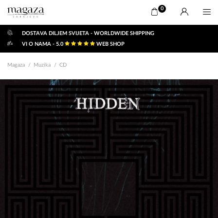
0
DOSTAVA DILJEM SVIJETA - WORLDWIDE SHIPPING
VI O NAMA - 5.0
WEB SHOP
Magaza
Muzika
CD