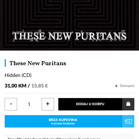
Hidden
These New Puritans
(CD)
Hidden (CD)
31,00 KM /
15,85 €
Dostupno
-
+
DODAJ U KORPU
BRZA KUPOVINA
PLAĆANJE POUZEĆEM