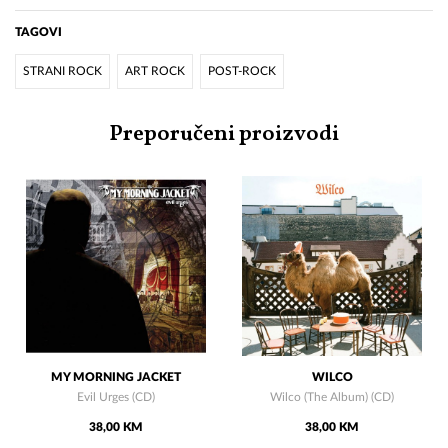
TAGOVI
STRANI ROCK
ART ROCK
POST-ROCK
Preporučeni proizvodi
MY MORNING JACKET
WILCO
Evil Urges (CD)
Wilco (The Album) (CD)
38,00 KM
38,00 KM