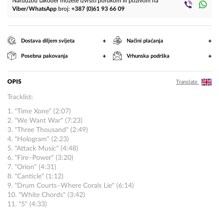
Narudžbu također možete izvršiti porukom ili pozivom na
Viber/WhatsApp
broj:
+387 (0)61 93 66 09
+
+
Dostava diljem svijeta
Načini plaćanja
+
+
Posebna pakovanja
Vrhunska podrška
OPIS
Translate
Tracklist:
1. "Time Xone" (2:07)
2. "We Want War" (7:23)
3. "Three Thousand" (2:49)
4. "Hologram" (2:23)
5. "Attack Music" (4:48)
6. "Fire–Power" (3:20)
7. "Orion" (4:31)
8. "Canticle" (1:12)
9. "Drum Courts–Where Corals Lie" (6:14)
10. "White Chords" (3:42)
11. "5" (4:33)