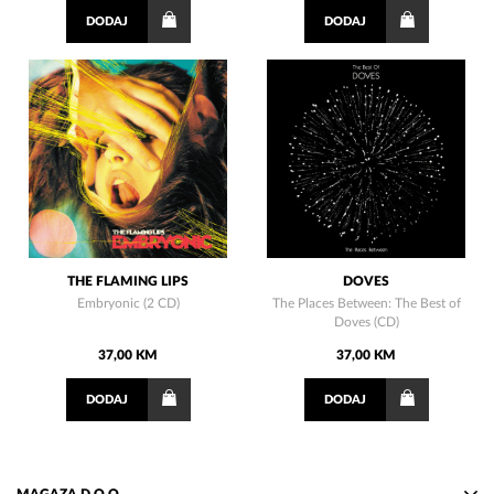
DODAJ
DODAJ
THE FLAMING LIPS
DOVES
Embryonic (2 CD)
The Places Between: The Best of
Doves (CD)
37,00 KM
37,00 KM
DODAJ
DODAJ