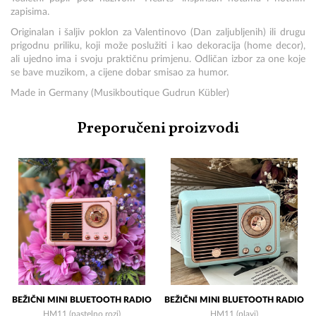
zapisima.
Originalan i šaljiv poklon za Valentinovo (Dan zaljubljenih) ili drugu
prigodnu priliku, koji može poslužiti i kao dekoracija (home decor),
ali ujedno ima i svoju praktičnu primjenu. Odličan izbor za one koje
se bave muzikom, a cijene dobar smisao za humor.
Made in Germany (Musikboutique Gudrun Kübler)
Preporučeni proizvodi
BEŽIČNI MINI BLUETOOTH RADIO
BEŽIČNI MINI BLUETOOTH RADIO
HM11 (pastelno rozi)
HM11 (plavi)