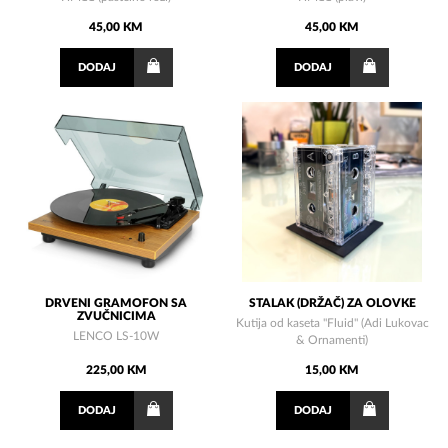
45,00 KM
45,00 KM
DODAJ
DODAJ
DRVENI GRAMOFON SA
STALAK (DRŽAČ) ZA OLOVKE
ZVUČNICIMA
Kutija od kaseta "Fluid" (Adi Lukovac
LENCO LS-10W
& Ornamenti)
225,00 KM
15,00 KM
DODAJ
DODAJ