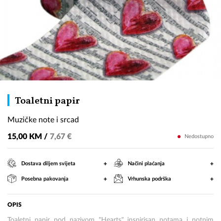
Muzičke
Toaletni papir
note
Muzičke note i srcad
i
srcad
15,00 KM /
7,67 €
Nedostupno
+
+
Dostava diljem svijeta
Načini plaćanja
+
+
Posebna pakovanja
Vrhunska podrška
OPIS
Toaletni papir pod nazivom "Hearts" inspirisan notama i notnim