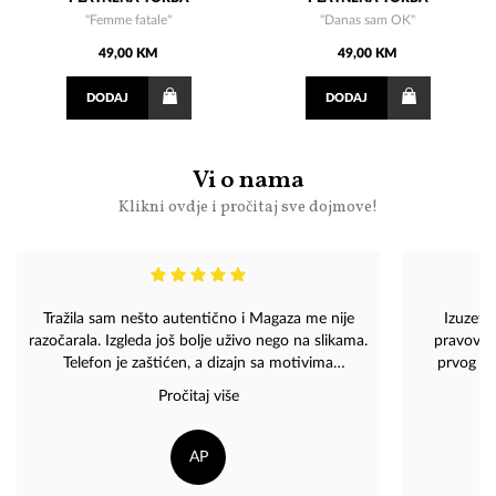
"Femme fatale"
"Danas sam OK"
49,00 KM
49,00 KM
DODAJ
DODAJ
Vi o nama
Klikni ovdje i pročitaj sve dojmove!
Tražila sam nešto autentično i Magaza me nije
Izuzetn
razočarala. Izgleda još bolje uživo nego na slikama.
pravovre
Telefon je zaštićen, a dizajn sa motivima
prvog ko
Merlinovih pjesama privlači pažnju gdje god se
Primer za
Pročitaj više
pojavim. Svaka čast ekipi na trudu! Tople
podrška 
preporuke
AP