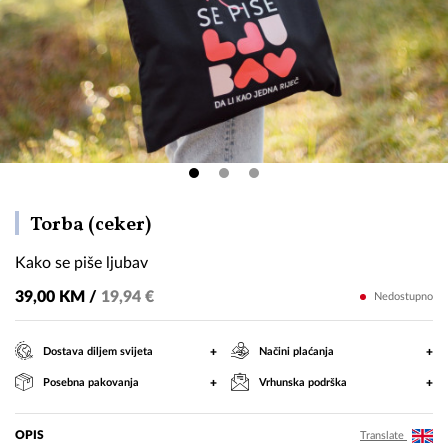
Kako
Torba (ceker)
se
Kako se piše ljubav
piše
ljubav
39,00 KM /
19,94 €
Nedostupno
+
+
Dostava diljem svijeta
Načini plaćanja
+
+
Posebna pakovanja
Vrhunska podrška
OPIS
Translate