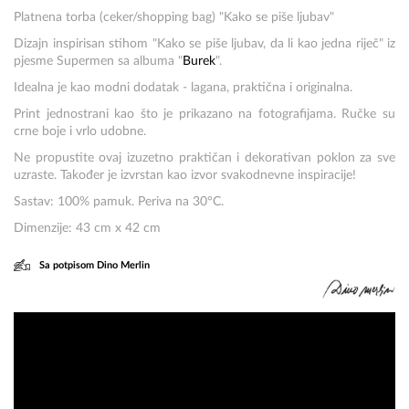
Platnena torba (ceker/shopping bag) "Kako se piše ljubav"
Dizajn inspirisan stihom
"Kako se piše ljubav, da li kao jedna riječ"
iz
pjesme Supermen sa albuma
"
Burek
".
Idealna je kao modni dodatak - lagana, praktična i originalna.
Print jednostrani kao što je prikazano na fotografijama. Ručke su
crne boje i vrlo udobne.
Ne propustite ovaj izuzetno praktičan i dekorativan poklon za sve
uzraste. Također je izvrstan kao izvor svakodnevne inspiracije!
Sastav: 100% pamuk. Periva na
30°C
.
Dimenzije: 43 cm x 42 cm
Sa potpisom Dino Merlin