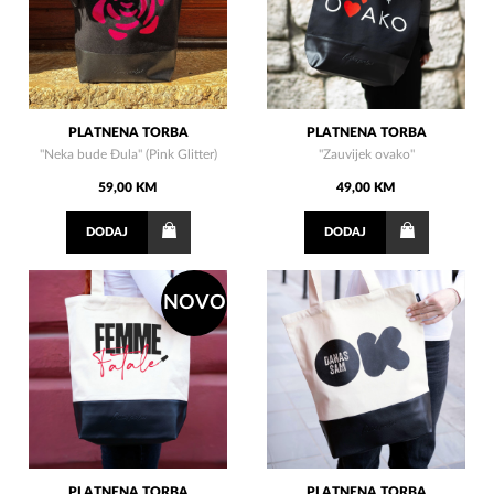
PLATNENA TORBA
PLATNENA TORBA
"Neka bude Đula" (Pink Glitter)
"Zauvijek ovako"
59,00 KM
49,00 KM
DODAJ
DODAJ
NOVO
PLATNENA TORBA
PLATNENA TORBA