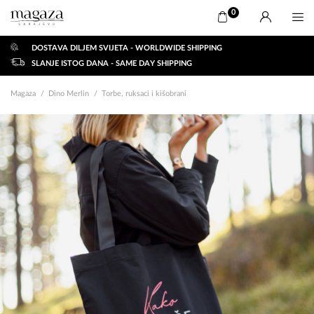
0
DOSTAVA DILJEM SVIJETA - WORLDWIDE SHIPPING
SLANJE ISTOG DANA - SAME DAY SHIPPING
Magaza
Dino Merlin
Torbe, ruksaci i kišobrani