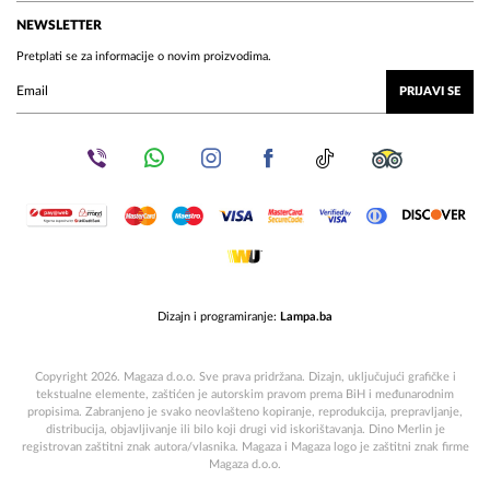
NEWSLETTER
Pretplati se za informacije o novim proizvodima.
PRIJAVI SE
Dizajn i programiranje:
Lampa.ba
Copyright 2026. Magaza d.o.o. Sve prava pridržana. Dizajn, uključujući grafičke i
tekstualne elemente, zaštićen je autorskim pravom prema BiH i međunarodnim
propisima. Zabranjeno je svako neovlašteno kopiranje, reprodukcija, prepravljanje,
distribucija, objavljivanje ili bilo koji drugi vid iskorištavanja. Dino Merlin je
registrovan zaštitni znak autora/vlasnika. Magaza i Magaza logo je zaštitni znak firme
Magaza d.o.o.