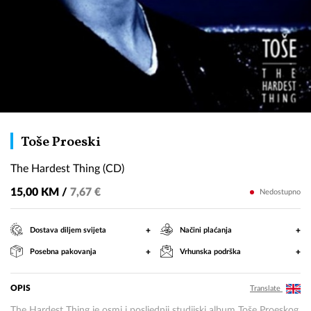
The
Toše Proeski
Hardest
The Hardest Thing (CD)
Thing
(CD)
15,00 KM /
7,67 €
Nedostupno
+
+
Dostava diljem svijeta
Načini plaćanja
+
+
Posebna pakovanja
Vrhunska podrška
OPIS
Translate
The Hardest Thing je osmi i posljednji studijski album Toše Proeskog,