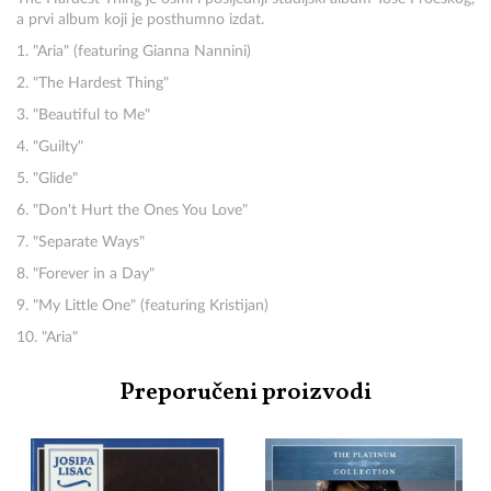
a prvi album koji je posthumno izdat.
1. "Aria" (featuring Gianna Nannini)
2. "The Hardest Thing"
3. "Beautiful to Me"
4. "Guilty"
5. "Glide"
6. "Don't Hurt the Ones You Love"
7. "Separate Ways"
8. "Forever in a Day"
9. "My Little One" (featuring Kristijan)
10. "Aria"
Preporučeni proizvodi