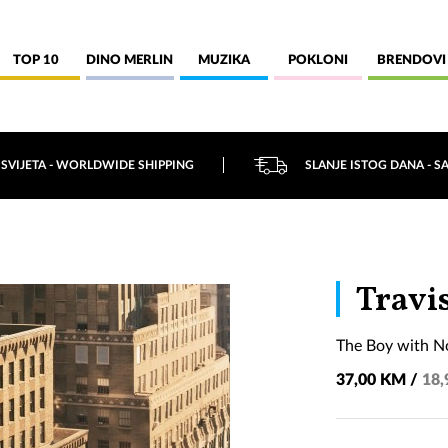
TOP 10
DINO MERLIN
MUZIKA
POKLONI
BRENDOVI
 SVIJETA - WORLDWIDE SHIPPING
SLANJE ISTOG DANA - S
Travi
The Boy with N
37,00 KM /
18,