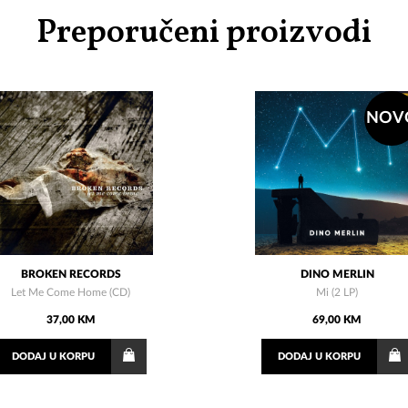
Preporučeni proizvodi
NOV
BROKEN RECORDS
DINO MERLIN
Let Me Come Home (CD)
Mi (2 LP)
37,00 KM
69,00 KM
DODAJ
U KORPU
DODAJ
U KORPU