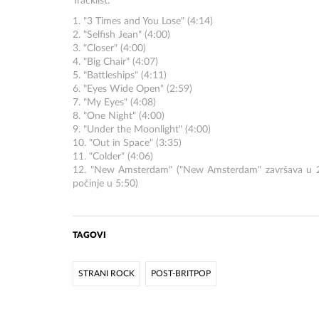
Tracklist:
1. "3 Times and You Lose" (4:14)
2. "Selfish Jean" (4:00)
3. "Closer" (4:00)
4. "Big Chair" (4:07)
5. "Battleships" (4:11)
6. "Eyes Wide Open" (2:59)
7. "My Eyes" (4:08)
8. "One Night" (4:00)
9. "Under the Moonlight" (4:00)
10. "Out in Space" (3:35)
11. "Colder" (4:06)
12. "New Amsterdam" ("New Amsterdam" završava u 2:37
počinje u 5:50)
TAGOVI
STRANI ROCK
POST-BRITPOP