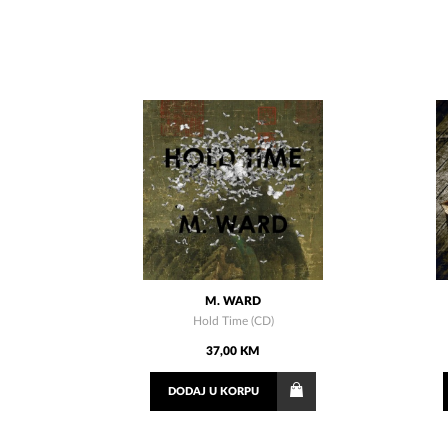
M. WARD
Hold Time (CD)
37,00 KM
DODAJ
U KORPU