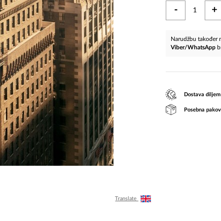
-
+
Narudžbu također m
Viber/WhatsApp
b
Dostava diljem
Posebna pakov
Translate