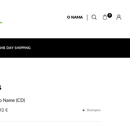
0
O NAMA
AME DAY SHIPPING
The
s
Boy
o Name (CD)
with
92 €
Dostupno
No
Name