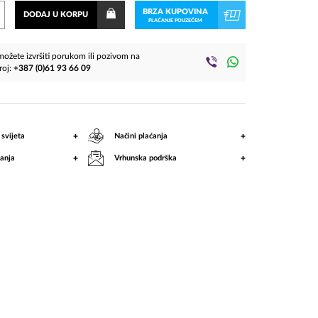
(CD)
BRZA KUPOVINA
DODAJ U KORPU
PLAĆANJE POUZEĆEM
ožete izvršiti porukom ili pozivom na
roj:
+387 (0)61 93 66 09
+
+
 svijeta
Načini plaćanja
+
+
anja
Vrhunska podrška