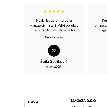
Hvala ljubaznom osoblju
Po
Magaze,divni ste ❣️ Veliki poljubac
online..
i srce za Dinu od Nađe.Jedva
Magaz
čekamo koncert ❤️
zah
Pročitaj više
najsrdac
ŠS
Šejla Sadiković
04.04.2025.
MAGAZA D.O.O.
NOVO