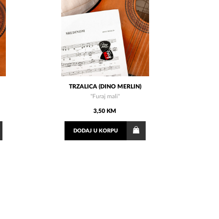
TRZALICA (DINO MERLIN)
''Furaj mali''
3,50 KM
DODAJ
U KORPU