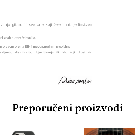
iraju gitaru ili sve one koji žele imati jedinstven
tni znak autora/vlasnika.
rskim pravom prema BiH i međunarodnim propisima.
janje, distribucija, objavljivanje ili bilo koji drugi vid
Preporučeni proizvodi