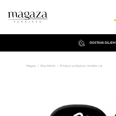
DOSTAVA DILJEM
Magaza
Dino Merlin
Privjesci za ključeve, čestitke i dr.