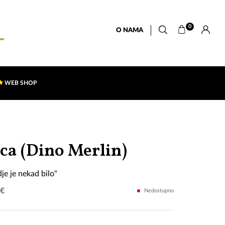
0
O NAMA
WEB SHOP
"Je
ica (Dino Merlin)
l'
dje je nekad bilo"
Sarajevo
 €
Nedostupno
gdje
je