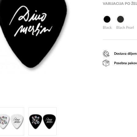
VARIJACIJA PO ŽEL
Black
Black Pearl
Dostava diljem
Posebna pakov