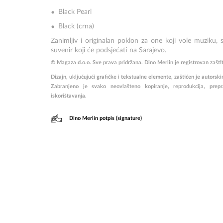
Black Pearl
Black (crna)
Zanimljiv i originalan poklon za one koji vole muziku, sv
suvenir koji će podsjećati na Sarajevo.
© Magaza d.o.o. Sve prava pridržana. Dino Merlin je registrovan zašti
Dizajn, uključujući grafičke i tekstualne elemente, zaštićen je auto
Zabranjeno je svako neovlašteno kopiranje, reprodukcija, prepravl
iskorištavanja.
Dino Merlin potpis (signature)