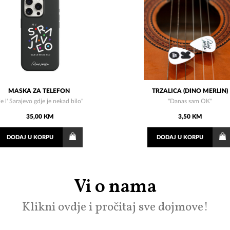
MASKA ZA TELEFON
TRZALICA (DINO MERLIN)
Je l' Sarajevo gdje je nekad bilo"
''Danas sam OK''
35,00 KM
3,50 KM
DODAJ
U KORPU
DODAJ
U KORPU
Vi o nama
Klikni ovdje i pročitaj sve dojmove!