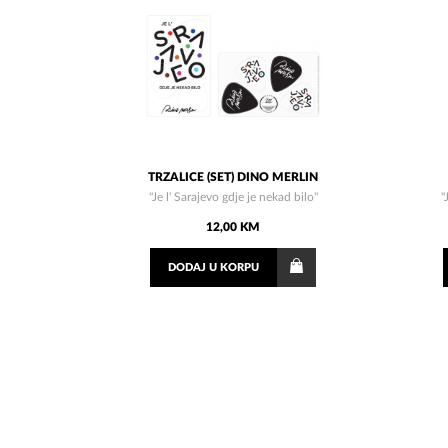
TRZALICE (SET) DINO MERLIN
"Je l' Sarajevo gdje je nekad bilo"
"
12,00 KM
DODAJ
U KORPU