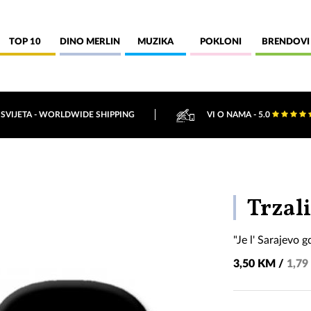
TOP 10
DINO MERLIN
MUZIKA
POKLONI
BRENDOVI
 SVIJETA - WORLDWIDE SHIPPING
VI O NAMA - 5.0
Trzal
"Je l' Sarajevo g
3,50 KM /
1,79