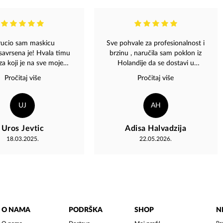
rucio sam maskicu
Sve pohvale za profesionalnost i
..savrsena je! Hvala timu
brzinu , naručila sam poklon iz
a koji je na sve moje
Holandije da se dostavi u
teve najljubaznije i
Sarajevo i sve je za saat bilo
Pročitaj više
Pročitaj više
nije odgovorio.Preporuka
odradjeno Sve preporuke za
svima????????
Magazu
UJ
AH
Uros Jevtic
Adisa Halvadzija
18.03.2025.
22.05.2026.
O NAMA
PODRŠKA
SHOP
N