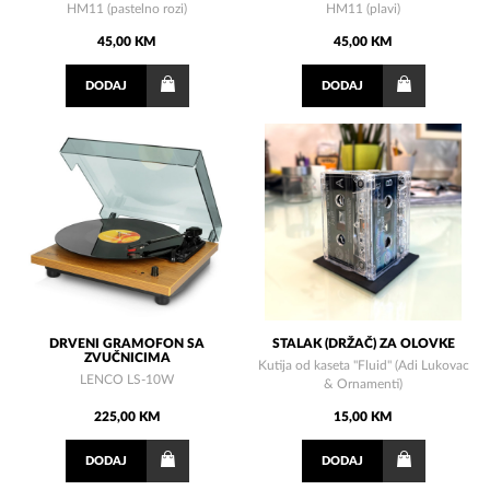
HM11 (pastelno rozi)
HM11 (plavi)
45,00 KM
45,00 KM
DODAJ
DODAJ
DRVENI GRAMOFON SA
STALAK (DRŽAČ) ZA OLOVKE
ZVUČNICIMA
Kutija od kaseta "Fluid" (Adi Lukovac
LENCO LS-10W
& Ornamenti)
225,00 KM
15,00 KM
DODAJ
DODAJ