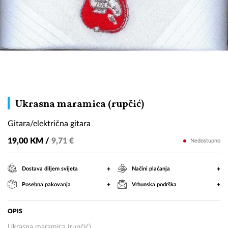
Gitara/električna
Ukrasna maramica (rupčić)
gitara
Gitara/električna gitara
19,00 KM /
9,71 €
Nedostupno
+
+
Dostava diljem svijeta
Načini plaćanja
+
+
Posebna pakovanja
Vrhunska podrška
OPIS
Ukrasna maramica (rupčić)