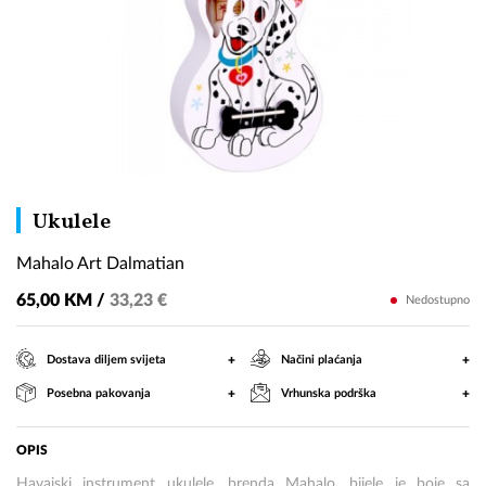
Mahalo
Ukulele
Art
Mahalo Art Dalmatian
Dalmatian
65,00 KM /
33,23 €
Nedostupno
+
+
Dostava diljem svijeta
Načini plaćanja
+
+
Posebna pakovanja
Vrhunska podrška
OPIS
Havajski instrument ukulele, brenda Mahalo, bijele je boje sa