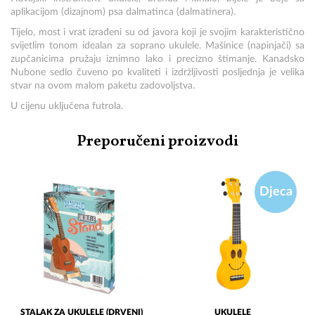
aplikacijom (dizajnom) psa dalmatinca (dalmatinera).
Tijelo, most i vrat izrađeni su od javora koji je svojim karakteristično
svijetlim tonom idealan za soprano ukulele. Mašinice (napinjači) sa
zupčanicima pružaju iznimno lako i precizno štimanje. Kanadsko
Nubone sedlo čuveno po kvaliteti i izdržljivosti posljednja je velika
stvar na ovom malom paketu zadovoljstva.
U cijenu uključena futrola.
Preporučeni proizvodi
Djeca
STALAK ZA UKULELE (DRVENI)
UKULELE