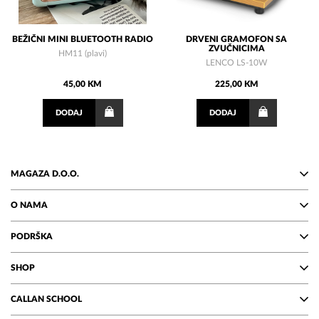
BEŽIČNI MINI BLUETOOTH RADIO
DRVENI GRAMOFON SA
ZVUČNICIMA
HM11 (plavi)
LENCO LS-10W
45,00 KM
225,00 KM
DODAJ
DODAJ
MAGAZA D.O.O.
O NAMA
PODRŠKA
SHOP
CALLAN SCHOOL