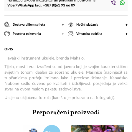
Narudžbu također možete izvršiti porukom ili pozivom na
Viber/WhatsApp
broj:
+387 (0)61 93 66 09
+
+
Dostava diljem svijeta
Načini plaćanja
+
+
Posebna pakovanja
Vrhunska podrška
OPIS
Havajski instrument ukulele, brenda Mahalo.
Tijelo, most i vrat izrađeni su od javora koji je svojim karakteristično
svijetlim tonom idealan za soprano ukulele. Mašinice (napinjači) sa
zupčanicima pružaju iznimno lako i precizno štimanje. Kanadsko
Nubone sedlo čuveno po kvaliteti i izdržljivosti posljednja je velika
stvar na ovom malom paketu zadovoljstva.
U cijenu uključena futrola (kao što je prikazano na fotografiji).
Preporučeni proizvodi