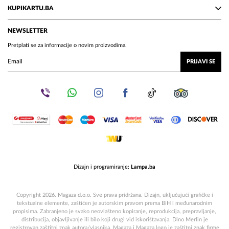
KUPIKARTU.BA
NEWSLETTER
Pretplati se za informacije o novim proizvodima.
PRIJAVI SE
Dizajn i programiranje:
Lampa.ba
Copyright 2026. Magaza d.o.o. Sve prava pridržana. Dizajn, uključujući grafičke i
tekstualne elemente, zaštićen je autorskim pravom prema BiH i međunarodnim
propisima. Zabranjeno je svako neovlašteno kopiranje, reprodukcija, prepravljanje,
distribucija, objavljivanje ili bilo koji drugi vid iskorištavanja. Dino Merlin je
registrovan zaštitni znak autora/vlasnika. Magaza i Magaza logo je zaštitni znak firme