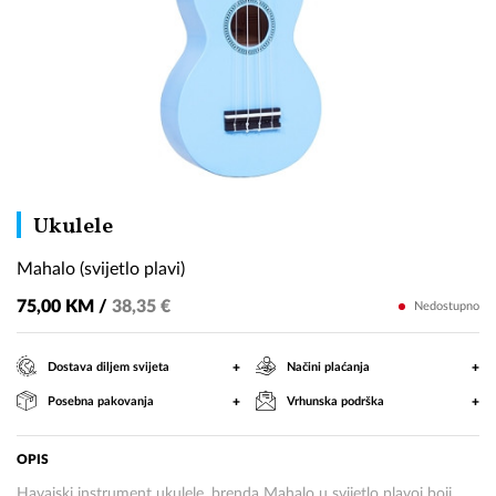
Mahalo
Ukulele
(svijetlo
Mahalo (svijetlo plavi)
plavi)
75,00 KM /
38,35 €
Nedostupno
+
+
Dostava diljem svijeta
Načini plaćanja
+
+
Posebna pakovanja
Vrhunska podrška
OPIS
Havajski instrument ukulele, brenda Mahalo u svijetlo plavoj boji.