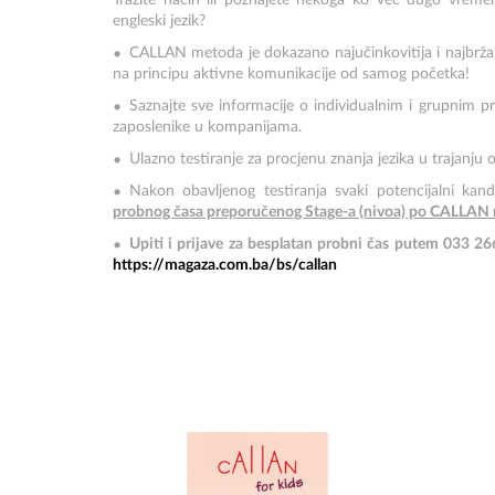
Tražite način ili poznajete nekoga ko već dugo vremena
engleski jezik?
CALLAN metoda je dokazano najučinkovitija i najbrža
na principu aktivne komunikacije od samog početka!
Saznajte sve informacije o individualnim i grupnim 
zaposlenike u kompanijama.
Ulazno testiranje za procjenu znanja jezika u trajanju
Nakon obavljenog testiranja svaki potencijalni ka
probnog časa preporučenog Stage-a (nivoa) po CALLAN m
Upiti i prijave za besplatan probni čas putem 033 
https://magaza.com.ba/bs/callan