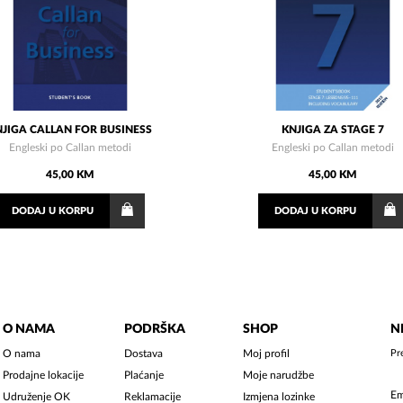
NJIGA CALLAN FOR BUSINESS
KNJIGA ZA STAGE 7
Engleski po Callan metodi
Engleski po Callan metodi
45,00 KM
45,00 KM
DODAJ
U KORPU
DODAJ
U KORPU
O NAMA
PODRŠKA
SHOP
N
O nama
Dostava
Moj profil
Pr
Prodajne lokacije
Plaćanje
Moje narudžbe
Udruženje OK
Reklamacije
Izmjena lozinke