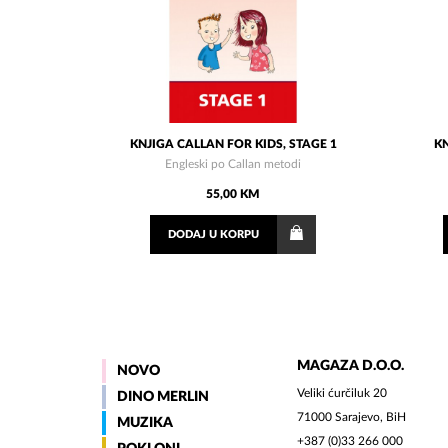
KNJIGA CALLAN FOR KIDS, STAGE 1
K
Engleski po Callan metodi
55,00 KM
DODAJ
U KORPU
MAGAZA D.O.O.
NOVO
Veliki ćurčiluk 20
DINO MERLIN
71000 Sarajevo, BiH
MUZIKA
+387 (0)33 266 000