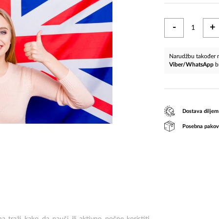
-
+
Narudžbu također m
Viber/WhatsApp
b
Dostava diljem
Posebna pakov