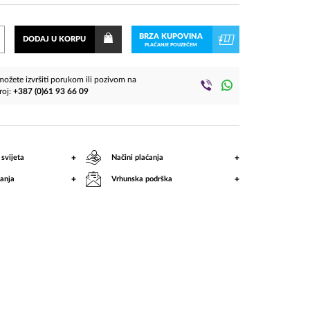
BRZA KUPOVINA
DODAJ U KORPU
PLAĆANJE POUZEĆEM
ožete izvršiti porukom ili pozivom na
roj:
+387 (0)61 93 66 09
+
+
 svijeta
Načini plaćanja
+
+
anja
Vrhunska podrška