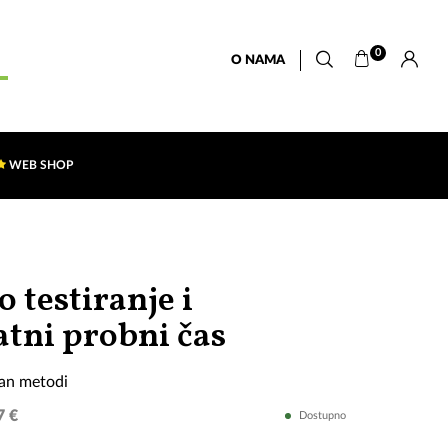
0
O NAMA
WEB SHOP
 testiranje i
Engleski
atni probni čas
po
lan metodi
Callan
7 €
Dostupno
metodi