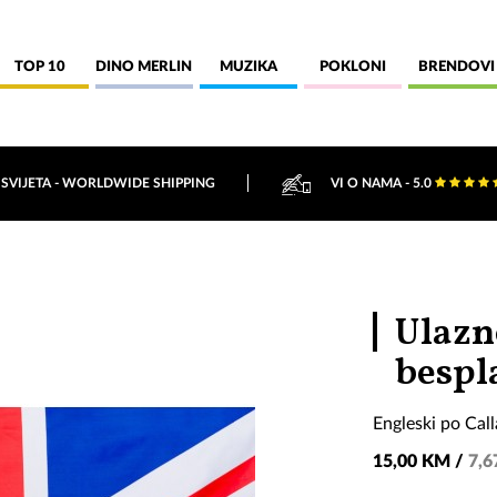
TOP 10
DINO MERLIN
MUZIKA
POKLONI
BRENDOVI
 SVIJETA - WORLDWIDE SHIPPING
VI O NAMA - 5.0
Ulazno
bespl
Engleski po Cal
15,00 KM /
7,6