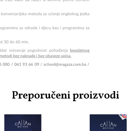
 traži kako da nauči ili aktivno počne koristiti
 konverzacijska metoda za učenje engleskog jezika
programima za odrasle i djecu kao i programima za
 od 30 do 60 min.
ndidat ostvaruje pogodnost pohađanja
besplatnog
etodi bez naknade i bez obaveze upisa.
266 000 / 061 93 66 09 / school@magaza.com.ba /
Preporučeni proizvodi