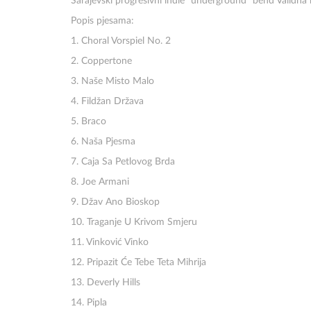
Sarajevski progresivni indie "underground" bend Validna l
Popis pjesama:
1. Choral Vorspiel No. 2
2. Coppertone
3. Naše Misto Malo
4. Fildžan Država
5. Braco
6. Naša Pjesma
7. Caja Sa Petlovog Brda
8. Joe Armani
9. Džav Ano Bioskop
10. Traganje U Krivom Smjeru
11. Vinković Vinko
12. Pripazit Će Tebe Teta Mihrija
13. Deverly Hills
14. Pipla