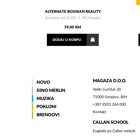
ALTERNATE BOSNIAN REALITY
Komplet-set (4 CD i 1 MC/kaseta)
59,00 KM
DODAJ
U KORPU
MAGAZA D.O.O.
NOVO
Veliki ćurčiluk 20
DINO MERLIN
71000 Sarajevo, BiH
MUZIKA
+387 (0)33 266 000
POKLONI
Kontakt
BRENDOVI
CALLAN SCHOOL
Engleski po Callan metodi