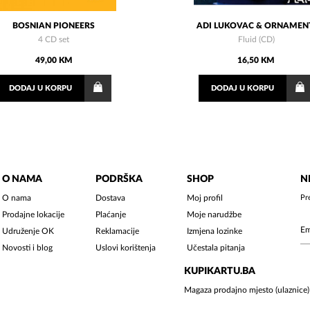
BOSNIAN PIONEERS
ADI LUKOVAC & ORNAMEN
4 CD set
Fluid (CD)
49,00 KM
16,50 KM
DODAJ
U KORPU
DODAJ
U KORPU
O NAMA
PODRŠKA
SHOP
N
O nama
Dostava
Moj profil
Pr
Prodajne lokacije
Plaćanje
Moje narudžbe
Udruženje OK
Reklamacije
Izmjena lozinke
Novosti i blog
Uslovi korištenja
Učestala pitanja
KUPIKARTU.BA
Magaza prodajno mjesto (ulaznice)