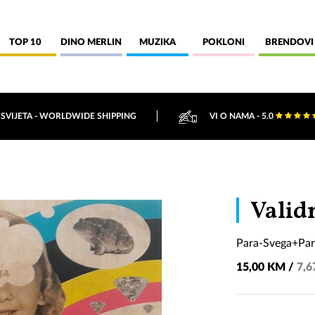
TOP 10
DINO MERLIN
MUZIKA
POKLONI
BRENDOVI
 SVIJETA - WORLDWIDE SHIPPING
VI O NAMA - 5.0
Valid
Para-Svega+Par
15,00 KM /
7,6