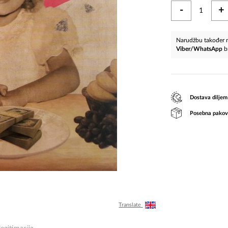
-
+
Narudžbu također m
Viber/WhatsApp
b
Dostava diljem
Posebna pakov
Translate