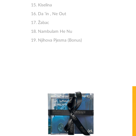
15. Kiselina
16. Da 'in , Ne Out
17. Žabac
18. Nambulam He Nu
19. Njihova Pjesma (Bonus)