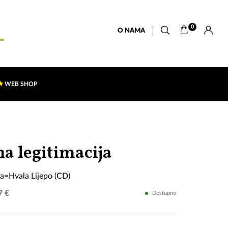
0
O NAMA
WEB SHOP
Para-
na legitimacija
Svega+Para=H
a=Hvala Lijepo (CD)
Lijepo
7 €
Dostupno
(CD)