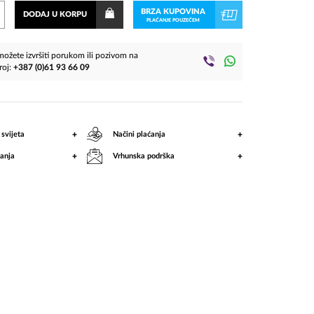
BRZA KUPOVINA
DODAJ U KORPU
PLAĆANJE POUZEĆEM
ožete izvršiti porukom ili pozivom na
roj:
+387 (0)61 93 66 09
+
+
 svijeta
Načini plaćanja
+
+
anja
Vrhunska podrška