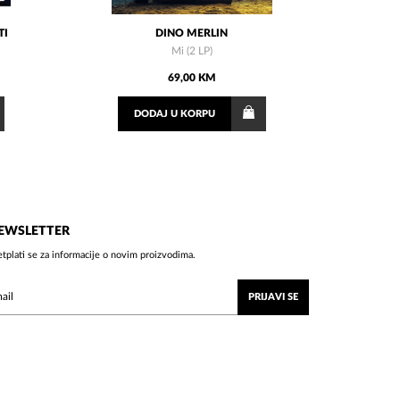
TI
DINO MERLIN
Mi (2 LP)
69,00 KM
DODAJ
U KORPU
EWSLETTER
etplati se za informacije o novim proizvodima.
PRIJAVI SE