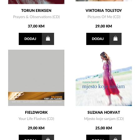
TORUN ERIKSEN
VIKTORIA TOLSTOY
Prayers & Observations (CD)
Pictures Of Me (CD)
37,00 KM
29,00 KM
DODAJ
DODAJ
FIELDWORK
SUZANA HORVAT
Your Life Flashes (CD)
Mjesto koje sanjam (CD)
29,00 KM
25,00 KM