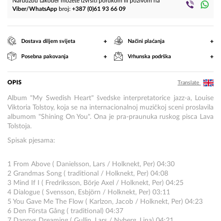
Narudžbu također možete izvršiti porukom ili pozivom na
Viber/WhatsApp
broj:
+387 (0)61 93 66 09
+
+
Dostava diljem svijeta
Načini plaćanja
+
+
Posebna pakovanja
Vrhunska podrška
OPIS
Translate
Album "My Swedish Heart" švedske interpretatorice jazz-a, Louise
Viktoria Tolstoy, koja se na internacionalnoj muzičkoj sceni proslavila
albumom "Shining On You". Ona je pra-praunuka ruskog pisca Lava
Tolstoja.
Spisak pjesama:
1 From Above ( Danielsson, Lars / Holknekt, Per) 04:30
2 Grandmas Song ( traditional / Holknekt, Per) 04:08
3 Mind If I ( Fredriksson, Börje Axel / Holknekt, Per) 04:25
4 Dialogue ( Svensson, Esbjörn / Holknekt, Per) 03:11
5 You Gave Me The Flow ( Karlzon, Jacob / Holknekt, Per) 04:23
6 Den Första Gång ( traditional) 04:37
7 Dannys Dreaming ( Gullin, Lars / Nyberg, Lina) 04:21