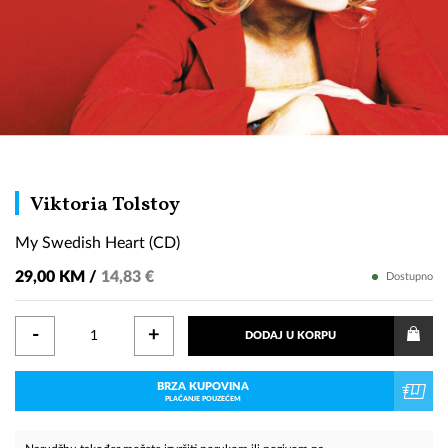
My
Viktoria Tolstoy
Swedish
My Swedish Heart (CD)
Heart
(CD)
29,00 KM /
14,83 €
Dostupno
-
+
DODAJ U KORPU
BRZA KUPOVINA
PLAĆANJE POUZEĆEM