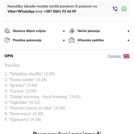
Narudžbu također možete izvršiti porukom ili pozivom na
Viber/WhatsApp
broj:
+387 (0)61 93 66 09
+
+
Dostava diljem svijeta
Načini plaćanja
+
+
Posebna pakovanja
Vrhunska podrška
OPIS
Translate
Tracklist:
1. "Taftalidze shuffle" (3:09)
2. "Funky junkie" (3:26)
3. "Igranka" (3:44)
4. "Garaza" (5:00)
5. "Global warming - local freezing" (3:41)
6. "Ogledalo" (4:52)
7. "Nemam pesna za tebe" (3:38)
8. "Raskrsnica" (4:30)
9. "Dijaspora" (4:58)