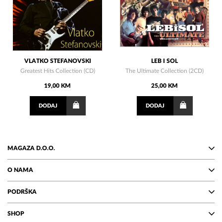
VLATKO STEFANOVSKI
LEB I SOL
Greatest Hits Collection (CD)
The Ultimate Collection (2CD)
19,00 KM
25,00 KM
DODAJ
DODAJ
MAGAZA D.O.O.
O NAMA
PODRŠKA
SHOP