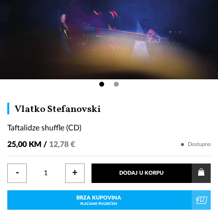
Taftalidze
Vlatko Stefanovski
shuffle
Taftalidze shuffle (CD)
(CD)
25,00 KM /
12,78 €
Dostupno
-
+
DODAJ U KORPU
BRZA KUPOVINA
PLAĆANJE POUZEĆEM