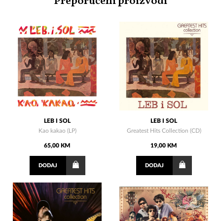
Preporučeni proizvodi
LEB I SOL
LEB I SOL
Kao kakao (LP)
Greatest Hits Collection (CD)
65,00 KM
19,00 KM
DODAJ
DODAJ