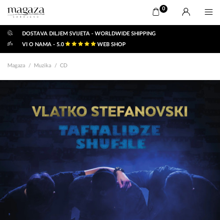
0
DOSTAVA DILJEM SVIJETA - WORLDWIDE SHIPPING
VI O NAMA - 5.0
WEB SHOP
Magaza
Muzika
CD