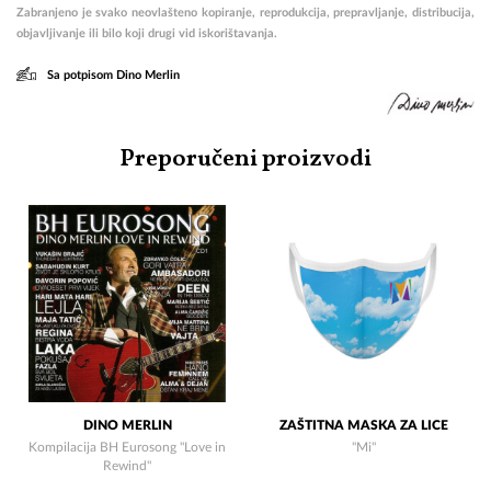
Zabranjeno je svako neovlašteno kopiranje, reprodukcija, prepravljanje, distribucija,
objavljivanje ili bilo koji drugi vid iskorištavanja.
Sa potpisom Dino Merlin
Preporučeni proizvodi
DINO MERLIN
ZAŠTITNA MASKA ZA LICE
Kompilacija BH Eurosong "Love in
"Mi"
Rewind"