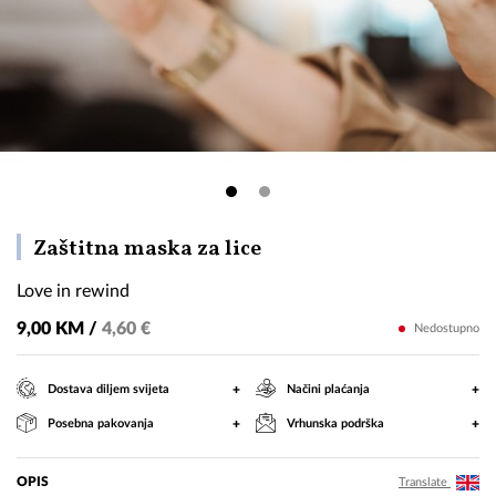
Love
Zaštitna maska za lice
in
Love in rewind
rewind
9,00 KM /
4,60 €
Nedostupno
+
+
Dostava diljem svijeta
Načini plaćanja
+
+
Posebna pakovanja
Vrhunska podrška
OPIS
Translate