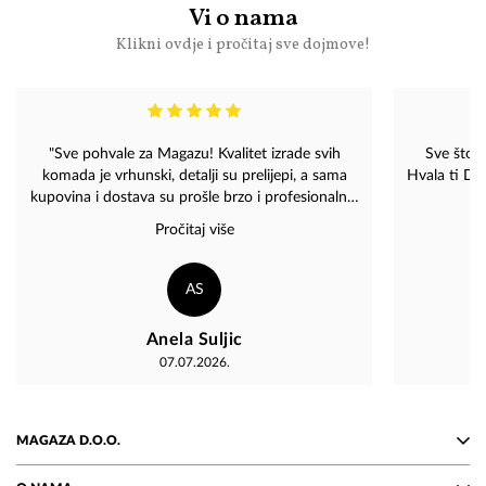
Vi o nama
Klikni ovdje i pročitaj sve dojmove!
"Sve pohvale za Magazu! Kvalitet izrade svih
Sve što 
komada je vrhunski, detalji su prelijepi, a sama
Hvala ti Di
kupovina i dostava su prošle brzo i profesionalno.
Komadi imaju posebnu čar i sigurno ću ponovo
Pročitaj više
naručivati. Topla preporuka svima!"
AS
Anela Suljic
07.07.2026.
MAGAZA D.O.O.