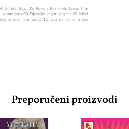
 Safete, Sajo 05. Poklon Bosni 06. Lijepo ti je
uz tamburu 08. Djevojka je gori zaspala 09. Mlad
ojka je zelen bor sadila 12. Evo danas osmi dan
Preporučeni proizvodi