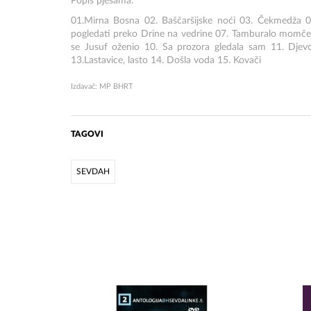
Popis pjesama:
01.Mirna Bosna 02. Baščaršijske noći 03. Čekmedža 04.
pogledati preko Drine na vedrine 07. Tamburalo momče 
se Jusuf oženio 10. Sa prozora gledala sam 11. Djev
13.Lastavice, lasto 14. Došla voda 15. Kovači
Izdavač: MP BHRT
TAGOVI
SEVDAH