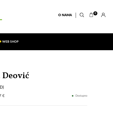
0
O NAMA
WEB SHOP
Poklon
 Deović
Bosni
CD)
(CD)
7 €
Dostupno