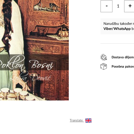
-
+
Narudžbu također m
Viber/WhatsApp
b
Dostava diljem
Posebna pakov
Translate