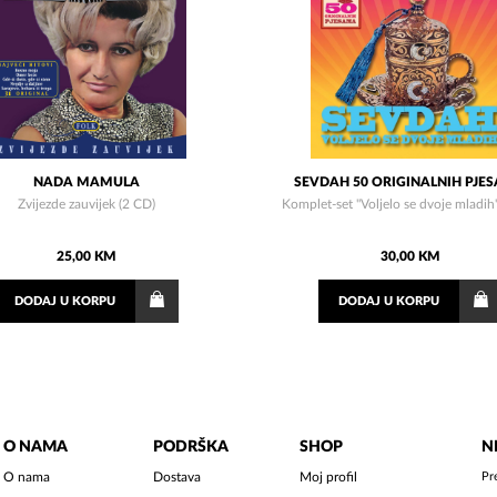
NADA MAMULA
SEVDAH 50 ORIGINALNIH PJE
Zvijezde zauvijek (2 CD)
Komplet-set "Voljelo se dvoje mladih
25,00 KM
30,00 KM
DODAJ
U KORPU
DODAJ
U KORPU
O NAMA
PODRŠKA
SHOP
N
O nama
Dostava
Moj profil
Pr