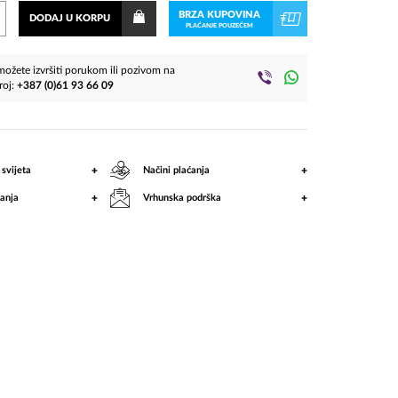
BRZA KUPOVINA
DODAJ U KORPU
PLAĆANJE POUZEĆEM
ožete izvršiti porukom ili pozivom na
roj:
+387 (0)61 93 66 09
+
+
 svijeta
Načini plaćanja
+
+
anja
Vrhunska podrška