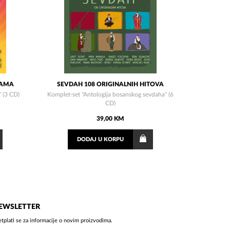
SAMA
SEVDAH 108 ORIGINALNIH HITOVA
" (3 CD)
Komplet-set "Antologija bosanskog sevdaha" (6
CD)
39,00 KM
DODAJ
U KORPU
EWSLETTER
etplati se za informacije o novim proizvodima.