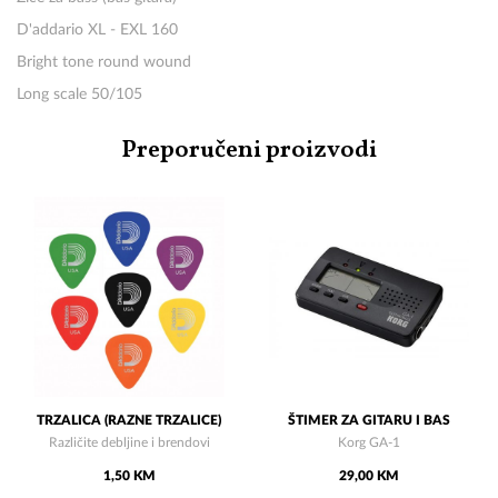
D'addario XL - EXL 160
Bright tone round wound
Long scale 50/105
Preporučeni proizvodi
TRZALICA (RAZNE TRZALICE)
ŠTIMER ZA GITARU I BAS
Različite debljine i brendovi
Korg GA-1
1,50 KM
29,00 KM