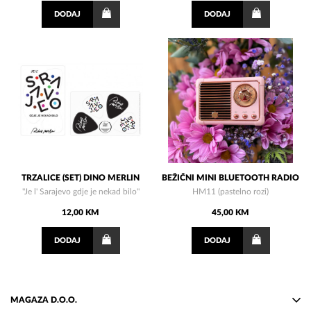
DODAJ
DODAJ
TRZALICE (SET) DINO MERLIN
BEŽIČNI MINI BLUETOOTH RADIO
"Je l' Sarajevo gdje je nekad bilo"
HM11 (pastelno rozi)
12,00 KM
45,00 KM
DODAJ
DODAJ
MAGAZA D.O.O.