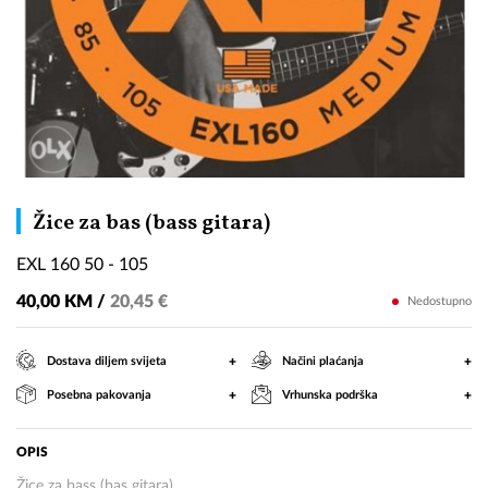
EXL
Žice za bas (bass gitara)
160
EXL 160 50 - 105
50
-
40,00 KM /
20,45 €
Nedostupno
105
+
+
Dostava diljem svijeta
Načini plaćanja
+
+
Posebna pakovanja
Vrhunska podrška
OPIS
Žice za bass (bas gitara)