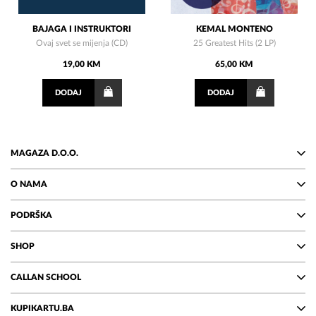
BAJAGA I INSTRUKTORI
KEMAL MONTENO
Ovaj svet se mijenja (CD)
25 Greatest Hits (2 LP)
19,00 KM
65,00 KM
DODAJ
DODAJ
MAGAZA D.O.O.
O NAMA
PODRŠKA
SHOP
CALLAN SCHOOL
KUPIKARTU.BA