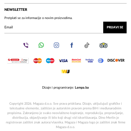
NEWSLETTER
Pretplati se za informacije o novim proizvodima.
PRIJAVI SE
Dizajn i programiranje:
Lampa.ba
Copyright 2026. Magaza d.o.o. Sve prava pridržana. Dizajn, uključujući grafičke i
tekstualne elemente, zaštićen je autorskim pravom prema BiH i međunarodnim
propisima. Zabranjeno je svako neovlašteno kopiranje, reprodukcija, prepravljanje,
distribucija, objavljivanje ili bilo koji drugi vid iskorištavanja. Dino Merlin je
registrovan zaštitni znak autora/vlasnika. Magaza i Magaza logo je zaštitni znak firme
Magaza d.o.o.