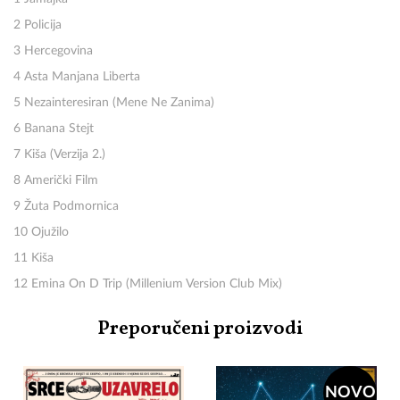
2 Policija
3 Hercegovina
4 Asta Manjana Liberta
5 Nezainteresiran (Mene Ne Zanima)
6 Banana Stejt
7 Kiša (Verzija 2.)
8 Američki Film
9 Žuta Podmornica
10 Ojužilo
11 Kiša
12 Emina On D Trip (Millenium Version Club Mix)
Preporučeni proizvodi
NOVO