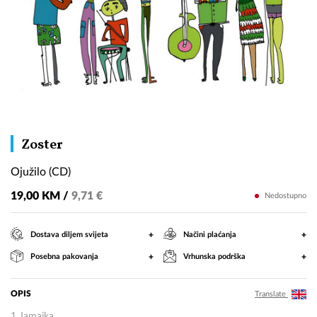
Ojužilo
Zoster
(CD)
Ojužilo (CD)
19,00 KM /
9,71 €
Nedostupno
+
+
Dostava diljem svijeta
Načini plaćanja
+
+
Posebna pakovanja
Vrhunska podrška
OPIS
Translate
1 Jamajka