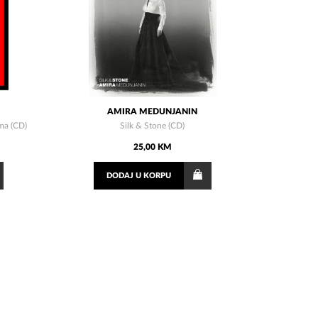
AMIRA MEDUNJANIN
ma (CD)
Silk & Stone (CD)
25,00 KM
DODAJ
U KORPU