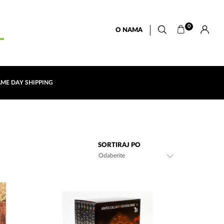
0
O NAMA
AME DAY SHIPPING
SORTIRAJ PO
Odaberite