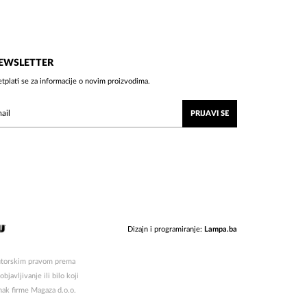
EWSLETTER
etplati se za informacije o novim proizvodima.
PRIJAVI SE
Dizajn i programiranje:
Lampa.ba
 autorskim pravom prema
javljivanje ili bilo koji
znak firme Magaza d.o.o.