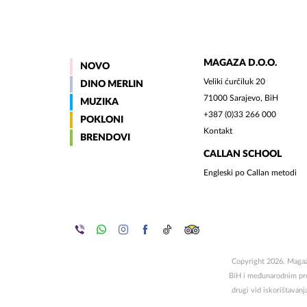
MAGAZA D.O.O.
NOVO
Veliki ćurčiluk 20
DINO MERLIN
71000 Sarajevo, BiH
MUZIKA
+387 (0)33 266 000
POKLONI
Kontakt
BRENDOVI
CALLAN SCHOOL
Engleski po Callan metodi
Copyright 2026. Magaza
BiH i međunarodnim propi
drugi vid iskorištavanj