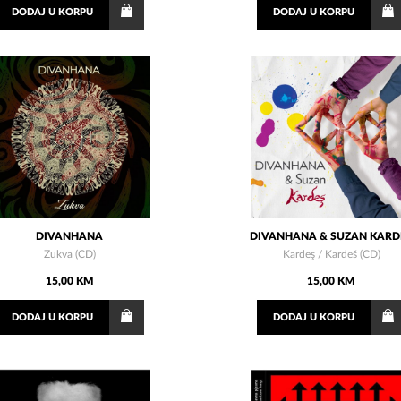
DODAJ
U KORPU
DODAJ
U KORPU
DIVANHANA
DIVANHANA & SUZAN KARD
Zukva (CD)
Kardeş / Kardeš (CD)
15,00 KM
15,00 KM
DODAJ
U KORPU
DODAJ
U KORPU