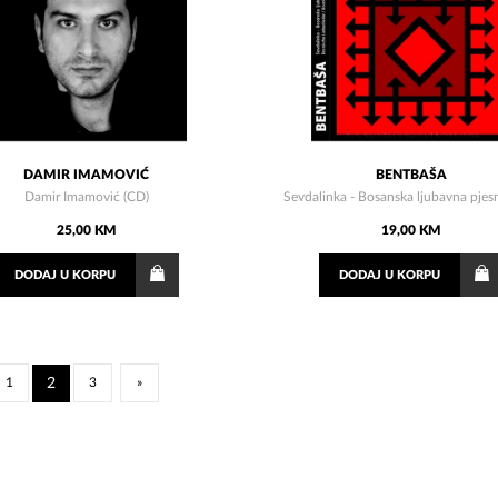
DAMIR IMAMOVIĆ
BENTBAŠA
Damir Imamović (CD)
Sevdalinka - Bosanska ljubavna pjes
25,00 KM
19,00 KM
DODAJ
U KORPU
DODAJ
U KORPU
1
2
3
»