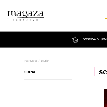
DOSTAVA DILJEM
Naslovnica
sevdah
se
CIJENA