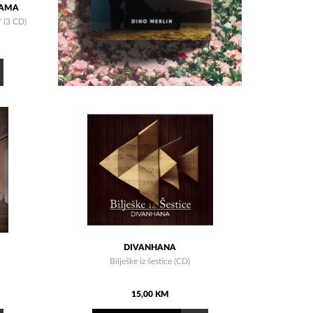
SAMA
" (3 CD)
DIVANHANA
Bilješke iz šestice (CD)
15,00 KM