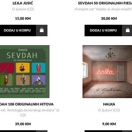
LEJLA JUSIĆ
SEVDAH 50 ORIGINALNIH PJE
O ljubavi (CD)
Komplet-set "Voljelo se dvoje mladih
15,00 KM
30,00 KM
DODAJ
U KORPU
DODAJ
U KORPU
DAH 108 ORIGINALNIH HITOVA
HALKA
set "Antologija bosanskog sevdaha" (6
O ljubavi (CD)
CD)
39,00 KM
9,00 KM