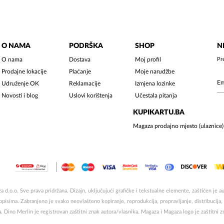
O NAMA
PODRŠKA
SHOP
N
O nama
Dostava
Moj profil
Pr
Prodajne lokacije
Plaćanje
Moje narudžbe
Udruženje OK
Reklamacije
Izmjena lozinke
Novosti i blog
Uslovi korištenja
Učestala pitanja
KUPIKARTU.BA
Magaza prodajno mjesto (ulaznice)
 d.o.o. Sve prava pridržana. Dizajn, uključujući grafičke i tekstualne elemente, zaštićen je
sima. Zabranjeno je svako neovlašteno kopiranje, reprodukcija, prepravljanje, distribucija, ob
a. Dino Merlin je registrovan zaštitni znak autora/vlasnika. Magaza i Magaza logo je zaštitni 