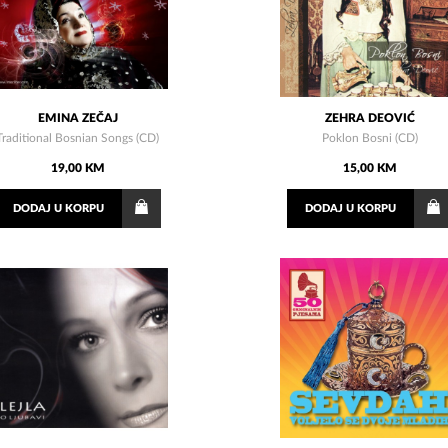
EMINA ZEČAJ
ZEHRA DEOVIĆ
Traditional Bosnian Songs (CD)
Poklon Bosni (CD)
19,00 KM
15,00 KM
DODAJ
U KORPU
DODAJ
U KORPU