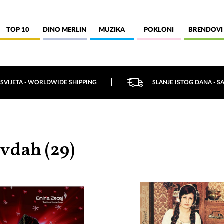
TOP 10
DINO MERLIN
MUZIKA
POKLONI
BRENDOVI
 SVIJETA - WORLDWIDE SHIPPING
SLANJE ISTOG DANA - S
vdah (
29
)