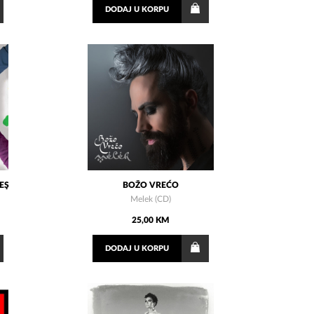
DODAJ
U KORPU
EŞ
BOŽO VREĆO
Melek (CD)
25,00 KM
DODAJ
U KORPU