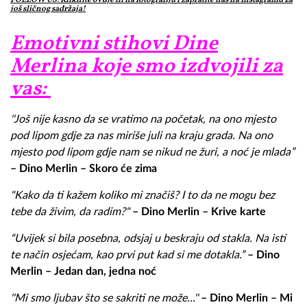
još sličnog sadržaja!
Emotivni stihovi Dine
Merlina koje smo izdvojili za
vas:
''Još nije kasno da se vratimo na početak, na ono mjesto
pod lipom gdje za nas miriše juli na kraju grada. Na ono
mjesto pod lipom gdje nam se nikud ne žuri, a noć je mlada”
– Dino Merlin – Skoro će zima
"
Kako da ti kažem koliko mi značiš? I
to da ne mogu bez
tebe da živim, da radim?
"
– Dino Merlin – Krive karte
“Uvijek si bila posebna, odsjaj u beskraju od stakla. Na isti
te način osjećam, kao prvi put kad si me dotakla.”
– Dino
Merlin – Jedan dan, jedna noć
''
Mi smo ljubav što se sakriti ne može...
''
– Dino Merlin – Mi