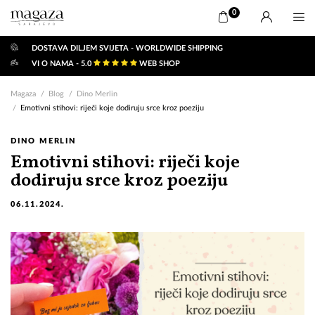
0
DOSTAVA DILJEM SVIJETA - WORLDWIDE SHIPPING
VI O NAMA - 5.0
WEB SHOP
Magaza
Blog
Dino Merlin
Emotivni stihovi: riječi koje dodiruju srce kroz poeziju
DINO MERLIN
Emotivni stihovi: riječi koje
dodiruju srce kroz poeziju
06.11.2024.