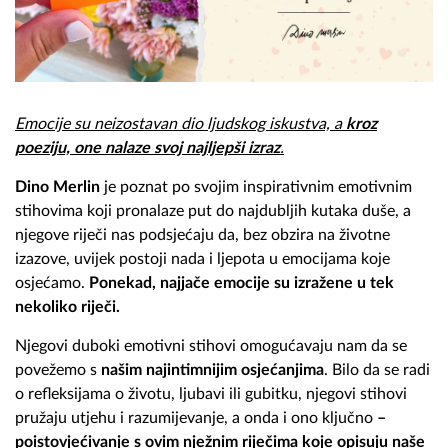
Emocije su neizostavan dio ljudskog iskustva, a
kroz
poeziju, one nalaze svoj najljepši izraz
.
Dino Merlin
je poznat po svojim inspirativnim emotivnim
stihovima koji pronalaze put do najdubljih kutaka duše, a
njegove riječi nas podsjećaju da, bez obzira na životne
izazove, uvijek postoji nada i ljepota u emocijama koje
osjećamo.
Ponekad, najjače emocije su izražene u tek
nekoliko riječi.
Njegovi duboki emotivni stihovi omogućavaju nam da se
povežemo s
našim najintimnijim osjećanjima
. Bilo da se radi
o refleksijama o životu, ljubavi ili gubitku, njegovi stihovi
pružaju utjehu i razumijevanje, a onda i ono ključno
–
poistovjećivanje s ovim nježnim riječima koje opisuju naše