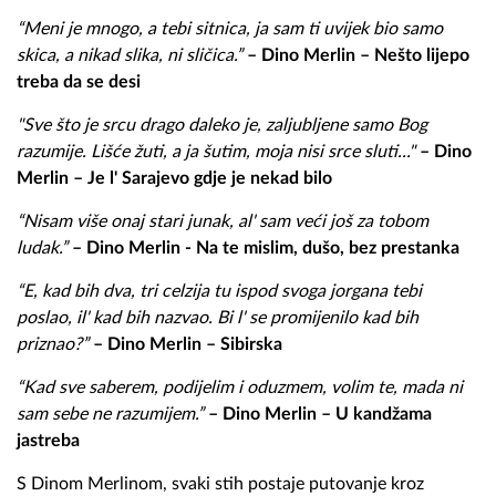
“Meni je mnogo, a tebi sitnica, ja sam ti uvijek bio samo
skica, a nikad slika, ni sličica.”
– Dino Merlin – Nešto lijepo
treba da se desi
"Sve što je srcu drago daleko je, zaljubljene samo Bog
razumije. Lišće žuti, a ja šutim, moja nisi srce sluti..."
– Dino
Merlin – Je l' Sarajevo gdje je nekad bilo
“Nisam više onaj stari junak, al' sam veći još za tobom
ludak.”
– Dino Merlin - Na te mislim, dušo, bez prestanka
“E, kad bih dva, tri celzija tu ispod svoga jorgana tebi
poslao, il' kad bih nazvao. Bi l' se promijenilo kad bih
priznao?”
– Dino Merlin – Sibirska
“Kad sve saberem, podijelim i oduzmem, volim te, mada ni
sam sebe ne razumijem.”
– Dino Merlin – U kandžama
jastreba
S Dinom Merlinom, svaki stih postaje putovanje kroz