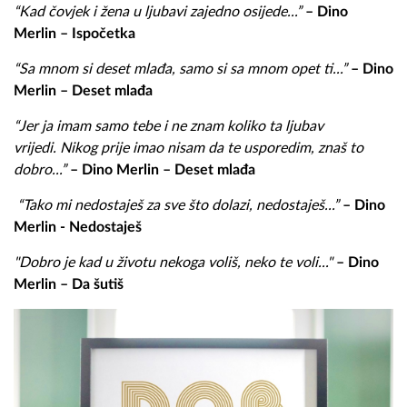
“Kad čovjek i žena u ljubavi zajedno osijede...”
– Dino
Merlin – Ispočetka
“Sa mnom si deset mlađa, samo si sa mnom opet ti...”
– Dino
Merlin – Deset mlađa
“
Jer ja imam samo tebe i
ne znam koliko ta ljubav
vrijedi.
Nikog prije imao nisam d
a te usporedim, z
naš to
dobro...
”
– Dino Merlin – Deset mlađa
“Tako mi nedostaješ za sve što dolazi, nedostaješ...”
– Dino
Merlin - Nedostaješ
"Dobro je kad u životu n
ekoga voliš, neko te voli..."
– Dino
Merlin – Da šutiš