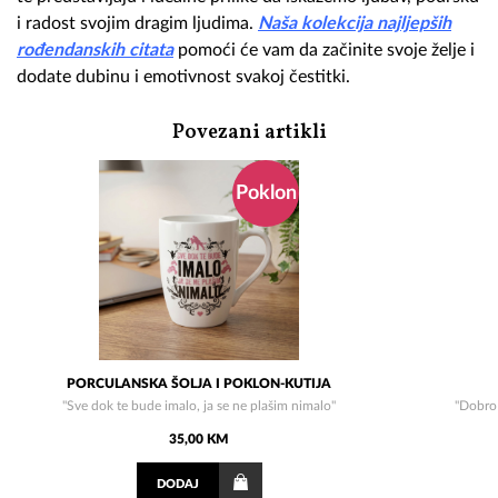
i radost svojim dragim ljudima.
Naša kolekcija najljepših
rođendanskih citata
pomoći će vam da začinite svoje želje i
dodate dubinu i emotivnost svakoj čestitki.
Povezani artikli
Poklon
PORCULANSKA ŠOLJA I POKLON-KUTIJA
"Sve dok te bude imalo, ja se ne plašim nimalo"
''Dobro
35,00 KM
DODAJ