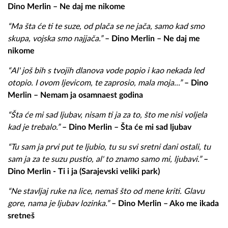
Dino Merlin – Ne daj me nikome
“Ma šta će ti te suze, od plača se ne jača, samo kad smo
skupa, vojska smo najjača.”
– Dino Merlin – Ne daj me
nikome
“Al' još bih s tvojih dlanova vode popio i kao nekada led
otopio. I ovom ljevicom, te zaprosio, mala moja...”
– Dino
Merlin – Nemam ja osamnaest godina
“Šta će mi sad ljubav, nisam ti ja za to, što me nisi voljela
kad je trebalo.”
– Dino Merlin – Šta će mi sad ljubav
“Tu sam ja prvi put te ljubio, tu su svi sretni dani ostali, tu
sam ja za te suzu pustio, al' to znamo samo mi, ljubavi.”
–
Dino Merlin - Ti i ja (Sarajevski veliki park)
“Ne stavljaj ruke na lice, nemaš što od mene kriti. Glavu
gore, nama je ljubav lozinka.”
– Dino Merlin – Ako me ikada
sretneš