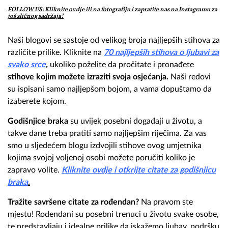
FOLLOW US: Kliknite ovdje ili na fotografiju i zapratite nas na Instagramu za
još sličnog sadržaja!
Naši blogovi se sastoje od velikog broja najljepših stihova za
različite prilike. Kliknite na
70 najljepših stihova o ljubavi za
svako srce
,
ukoliko poželite da pročitate i pronađete
stihove kojim možete izraziti svoja osjećanja.
Naši redovi
su ispisani samo najljepšom bojom, a vama dopuštamo da
izaberete kojom.
Godišnjice braka
su uvijek posebni događaji u životu, a
takve dane treba pratiti samo najljepšim riječima. Za vas
smo u sljedećem blogu izdvojili stihove ovog umjetnika
kojima svojoj voljenoj osobi možete poručiti koliko je
zapravo volite.
Kliknite ovdje i otkrijte citate za godišnjicu
braka
.
Tražite savršene citate za rođendan?
Na pravom ste
mjestu! Rođendani su posebni trenuci u životu svake osobe,
te predstavljaju i idealne prilike da iskažemo ljubav, podršku