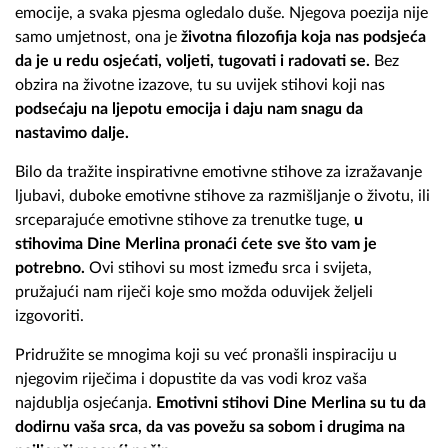
emocije, a svaka pjesma ogledalo duše. Njegova poezija nije
samo umjetnost, ona je
životna filozofija koja nas podsjeća
da je u redu osjećati, voljeti, tugovati i radovati se.
Bez
obzira na životne izazove, tu su uvijek stihovi koji nas
podsećaju na ljepotu emocija i daju nam snagu da
nastavimo dalje.
Bilo da tražite inspirativne emotivne stihove za izražavanje
ljubavi, duboke emotivne stihove za razmišljanje o životu, ili
srceparajuće emotivne stihove za trenutke tuge,
u
stihovima Dine Merlina pronaći ćete sve što vam je
potrebno.
Ovi stihovi su most između srca i svijeta,
pružajući nam riječi koje smo možda oduvijek željeli
izgovoriti.
Pridružite se mnogima koji su već pronašli inspiraciju u
njegovim riječima i dopustite da vas vodi kroz vaša
najdublja osjećanja.
Emotivni stihovi Dine Merlina su tu da
dodirnu vaša srca, da vas povežu sa sobom i drugima na