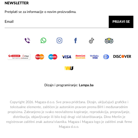
NEWSLETTER
Pretplati se za informacije o novim proizvodima.
PRIJAVI SE
Dizajn i programiranje:
Lampa.ba
Copyright 2026. Magaza d.o.o. Sve prava pridržana. Dizajn, uključujući grafičke i
tekstualne elemente, zaštićen je autorskim pravom prema BiH i međunarodnim
propisima. Zabranjeno je svako neovlašteno kopiranje, reprodukcija, prepravljanje,
distribucija, objavljivanje ili bilo koji drugi vid iskorištavanja. Dino Merlin je
registrovan zaštitni znak autora/vlasnika. Magaza i Magaza logo je zaštitni znak firme
Magaza d.o.o.