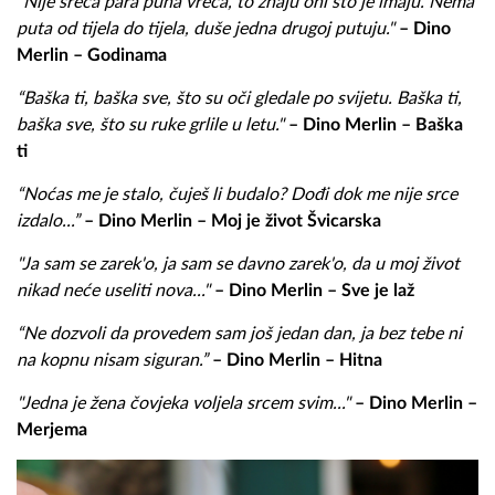
"Nije sreća para puna vreća, to znaju oni što je imaju. Nema
puta od tijela do tijela, duše jedna drugoj putuju."
– Dino
Merlin – Godinama
“
Baška ti, baška sve, što su oči gledale po svijetu. Baška ti,
baška sve, što su ruke grlile u letu."
– Dino Merlin – Baška
ti
“
Noćas me je stalo, čuješ li budalo?
Dođi dok me nije srce
izdalo...
”
– Dino Merlin – Moj je život Švicarska
"Ja sam se zarek'o, ja sam se davno zarek'o, da u moj život
nikad neće useliti nova..."
– Dino Merlin – Sve je laž
“Ne dozvoli da provedem sam još jedan dan, ja bez tebe ni
na kopnu nisam siguran.”
– Dino Merlin – Hitna
"Jedna je žena čovjeka voljela srcem svim..."
– Dino Merlin –
Merjema