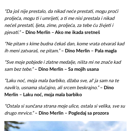
“Da još nije prestalo, da nikad neće prestati, mogu proći
proljeća, mogu ti i umrijeti, a ti me nisi prestala i nikad
nećeš prestati, ljeta, zime, proljeća, za tebe ću živjeti i
pjevati.”
– Dino Merlin – Ako me ikada sretneš
“Ne pitam s kime budna čekaš dan, kome vrata otvaraš kad
ih meni zatvaraš, ne pitam.”
– Dino Merlin – Pala magla
“Sve moje pobjede i zlatne medalje, ništa mi ne znače kad
sam bez tebe.”
– Dino Merlin – Sa mojih usana
“Laku noć, moja mala barbiko, džaba sve, al' ja sam na te
navik'o, usnama slučajno, ali srcem beskrajno.”
– Dino
Merlin – Laku noć, moja mala barbiko
“Ostala si sunčana strana moje ulice, ostala si velika, sve su
drugo mrvice.”
– Dino Merlin – Pogledaj sa prozora