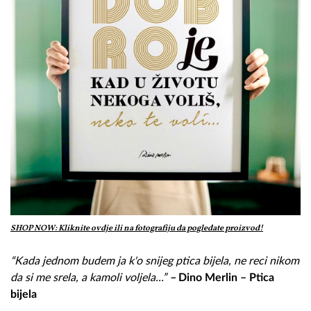
SHOP NOW: Kliknite ovdje ili na fotografiju da pogledate proizvod!
“
Kada jednom budem ja k
'o snijeg ptica bijela, n
e reci nikom
da si me srela, a
kamoli voljela...
”
–
Dino Merlin – Ptica
bijela