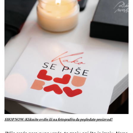
SHOP NOW: Kliknite ovdje ili na fotografiju da pogledate proizvod!