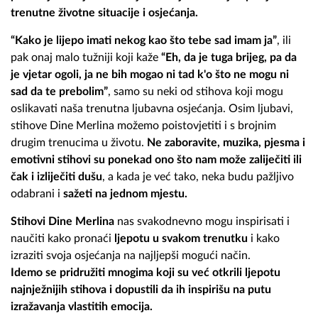
trenutne životne situacije i osjećanja.
“Kako je lijepo imati nekog kao što tebe sad imam ja”
, ili
pak onaj malo tužniji koji kaže
“Eh, da je tuga brijeg, pa da
je vjetar ogoli, ja ne bih mogao ni tad k'o što ne mogu ni
sad da te prebolim”
, samo su neki od stihova koji mogu
oslikavati naša trenutna ljubavna osjećanja. Osim ljubavi,
stihove Dine Merlina možemo poistovjetiti i s brojnim
drugim trenucima u životu.
Ne zaboravite, muzika, pjesma i
emotivni stihovi su ponekad ono što nam može zaliječiti ili
čak i izliječiti dušu
, a kada je već tako, neka budu pažljivo
odabrani i
sažeti na jednom mjestu.
Stihovi Dine Merlina
nas svakodnevno mogu inspirisati i
naučiti kako pronaći
ljepotu u svakom trenutku
i kako
izraziti svoja osjećanja na najljepši mogući način.
Idemo se pridružiti mnogima koji su već otkrili ljepotu
najnježnijih stihova i dopustili da ih inspirišu na putu
izražavanja vlastitih emocija.