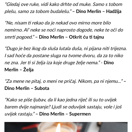
“Gledaj ove ruke, vidi kako drhte od muke. Samo s tobom
plešu, samo za tobom budalešu.”
– Dino Merlin – Hadžija
“Ne, nisam ti rekao da je nekad ovo mirno more bilo
nemirno. Al' neke se noći naprosto dogode, neke te oči do
smrti pogoed.”
– Dino Merlin – Otkrit ću ti tajnu
“Dugo je bez ikog da sluša lutala duša, ni pijana niti trijezna.
I sad hoće da postane sluga na tvome dvoru, da za to niko
ne zna. Jer ti si želja iza koje druge želje nema.”
-
Dino
Merlin – Želja
“
Za mene ne pitaj, o
meni ne pričaj.
Nikom, p
a ni njemu...
”
–
Dino Merlin – Subota
“Kako se piše ljubav, da li kao jedna riječ ili su to uvijek
barem dvije najmanje? Ljudi se oduvijek sastaju, vole i još
uvijek rastaju.”
– Dino Merlin – Supermen