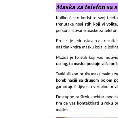
Maska za telefon sa s
Koliko često koristite svoj tele
trenutaka
nosi stih koji vi voli
personalizovane maske za telefon
Proces
je jednostavan ali rezulta
naš tim kreira masku koja je jedin
Možda je to stih koji vas motiv
razlog, ta maska postaje vaša prič
Tanki silikon pruža maksimalnu z
kombinaciji sa drugom bojom po
garantuje čitljivost i vizuelnu pri
Dostupne za širok spektar modela,
tim će vas kontaktirati u roku
maske.