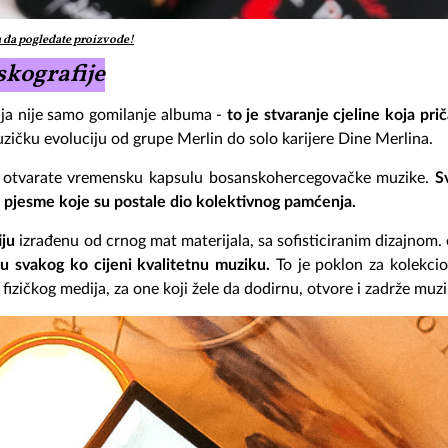
u da pogledate proizvode!
skografije
cija nije samo gomilanje albuma -
to je stvaranje cjeline koja prič
ičku evoluciju od grupe Merlin do solo karijere Dine Merlina.
vo otvarate vremensku kapsulu bosanskohercegovačke muzike.
S
i pjesme koje su postale dio kolektivnog pamćenja.
ju
izrađenu od crnog mat materijala, sa sofisticiranim dizajnom. 
u svakog ko cijeni kvalitetnu muziku.
To je poklon za kolekcio
izičkog medija, za one koji žele da dodirnu, otvore i zadrže muzik