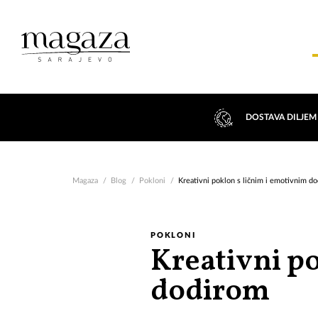
DOSTAVA DILJEM
Magaza
Blog
Pokloni
Kreativni poklon s ličnim i emotivnim d
POKLONI
Kreativni p
dodirom