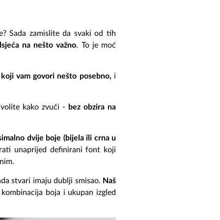
e? Sada zamislite da svaki od tih
odsjeća na nešto važno
. To je moć
a koji vam govori nešto posebno,
i
volite kako zvuči -
bez obzira na
imalno dvije boje (bijela ili crna u
ti unaprijed definirani font koji
enim.
da stvari imaju dublji smisao.
Naš
n, kombinacija boja i ukupan izgled