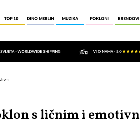
TOP 10
DINO MERLIN
MUZIKA
POKLONI
BRENDOVI
 SVIJETA - WORLDWIDE SHIPPING
VI O NAMA - 5.0
odirom
oklon s ličnim i emotiv