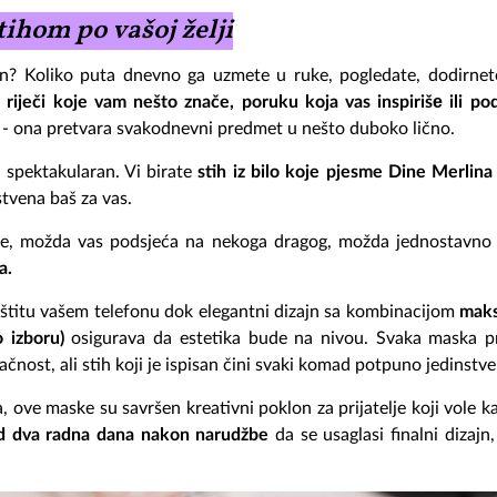
tihom po vašoj želji
fon? Koliko puta dnevno ga uzmete u ruke, pogledate, dodirnet
te, riječi koje vam nešto znače, poruku koja vas inspirišе ili p
 - ona pretvara svakodnevni predmet u nešto duboko lično.
t spektakularan. Vi birate
stih iz bilo koje pjesme Dine Merlin
stvena baš za vas.
iše, možda vas podsjeća na nekoga dragog, možda jednostavno 
a.
aštitu vašem telefonu dok elegantni dizajn sa kombinacijom
maks
 izboru)
osigurava da estetika bude na nivou. Svaka maska pra
vlačnost, ali stih koji je ispisan čini svaki komad potpuno jedinstv
 ove maske su savršen kreativni poklon za prijatelje koji vole ka
 od dva radna dana nakon narudžbe
da se usaglasi finalni dizaj