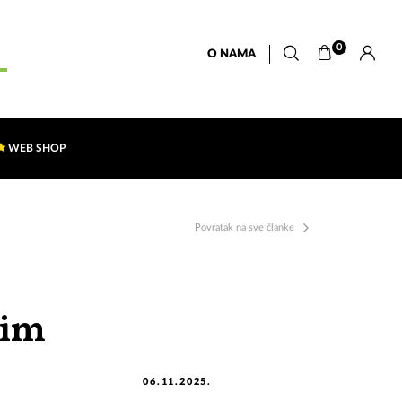
0
O NAMA
WEB SHOP
Povratak na sve članke
nim
06.11.2025.