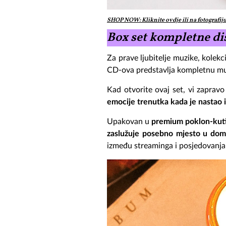
SHOP NOW: Kliknite ovdje ili na fotografij
Box set kompletne di
Za prave ljubitelje muzike, kolek
CD-ova predstavlja kompletnu muz
Kad otvorite ovaj set, vi zapra
emocije trenutka kada je nastao 
Upakovan u
premium poklon-kuti
zaslužuje posebno mjesto u dom
između streaminga i posjedovanja f