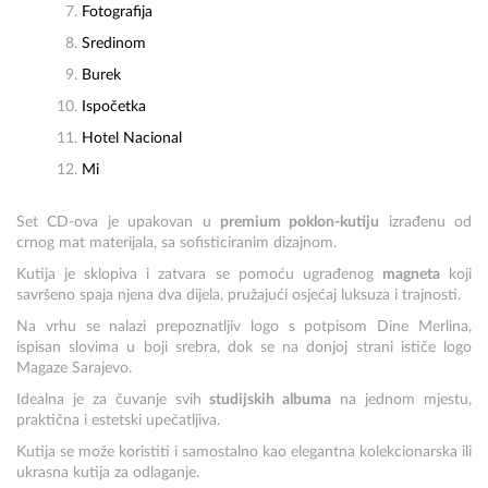
Fotografija
Sredinom
Burek
Ispočetka
Hotel Nacional
Mi
Set CD-ova je upakovan u
premium poklon-kutiju
izrađenu od
crnog mat materijala, sa sofisticiranim dizajnom.
Kutija je sklopiva i zatvara se pomoću ugrađenog
magneta
koji
savršeno spaja njena dva dijela, pružajući osjećaj luksuza i trajnosti.
Na vrhu se nalazi prepoznatljiv logo s potpisom Dine Merlina,
ispisan slovima u boji srebra, dok se na donjoj strani ističe logo
Magaze Sarajevo.
Idealna je za čuvanje svih
studijskih albuma
na jednom mjestu,
praktična i estetski upečatljiva.
Kutija se može koristiti i samostalno kao elegantna kolekcionarska ili
ukrasna kutija za odlaganje.