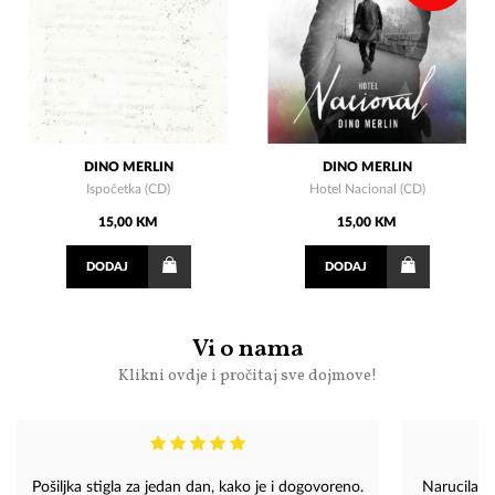
DINO MERLIN
DINO MERLIN
Ispočetka (CD)
Hotel Nacional (CD)
15,00 KM
15,00 KM
DODAJ
DODAJ
Vi o nama
Klikni ovdje i pročitaj sve dojmove!
Pošiljka stigla za jedan dan, kako je i dogovoreno.
Narucila s