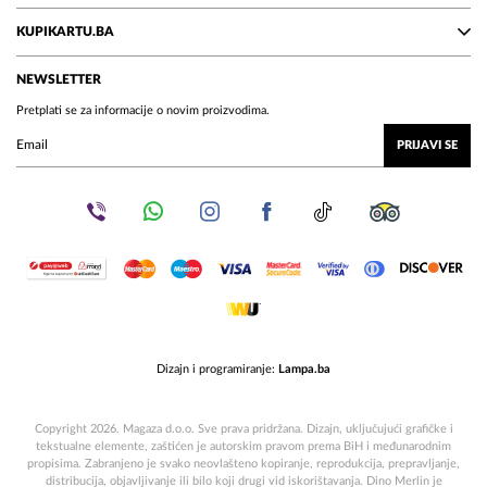
KUPIKARTU.BA
NEWSLETTER
Pretplati se za informacije o novim proizvodima.
PRIJAVI SE
Dizajn i programiranje:
Lampa.ba
Copyright 2026. Magaza d.o.o. Sve prava pridržana. Dizajn, uključujući grafičke i
tekstualne elemente, zaštićen je autorskim pravom prema BiH i međunarodnim
propisima. Zabranjeno je svako neovlašteno kopiranje, reprodukcija, prepravljanje,
distribucija, objavljivanje ili bilo koji drugi vid iskorištavanja. Dino Merlin je