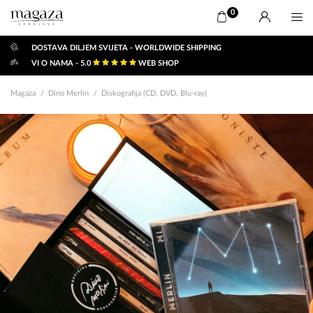
0
DOSTAVA DILJEM SVIJETA - WORLDWIDE SHIPPING
VI O NAMA - 5.0
WEB SHOP
Magaza
Dino Merlin
Diskografija (CD, DVD, Blu-ray)