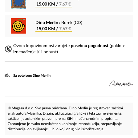
15,00 KM /
7,67 €
Dino Merlin :
Burek (CD)
15,00 KM /
7,67 €
Ovom kupovinom ostvarujete
posebnu pogodnost
(poklon-
iznenađenje i/ili popust)
Sa potpisom Dino Merlin
© Magaza d.o.o. Sve prava pridržana. Dino Merlin je registrovan zaštitni
znak autora/vlasnika. Dizajn, uključujući grafičke i tekstualne elemente,
zaštićen je autorskim pravom prema BiH i međunarodnim propisima.
Zabranjeno je svako neovlašteno kopiranje, reprodukcija, prepravljanje,
distribucija, objavljivanje ili bilo koji drugi vid iskorištavanja.