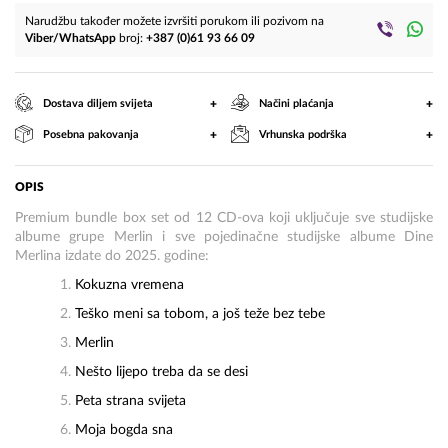
Narudžbu također možete izvršiti porukom ili pozivom na
Viber/WhatsApp
broj:
+387 (0)61 93 66 09
+
+
Dostava diljem svijeta
Načini plaćanja
+
+
Posebna pakovanja
Vrhunska podrška
OPIS
Premium bundle box set od 12 CD-ova koji uključuje sve studijske
albume grupe Merlin i sve pojedinačne studijske albume Dine
Merlina izdate do 2025. godine:
Kokuzna vremena
Teško meni sa tobom, a još teže bez tebe
Merlin
Nešto lijepo treba da se desi
Peta strana svijeta
Moja bogda sna