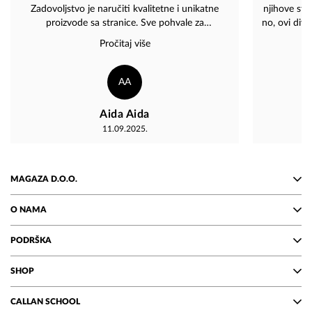
Zadovoljstvo je naručiti kvalitetne i unikatne
njihove str
proizvode sa stranice. Sve pohvale za
no, ovi divni
profesionalnost i ekspeditivnost. Hvala "Magaza"
da mi p
Pročitaj više
adresu. P
da zapne kao 
ce, ali za
AA
cekajte za
Aida Aida
11.09.2025.
MAGAZA D.O.O.
O NAMA
PODRŠKA
SHOP
CALLAN SCHOOL