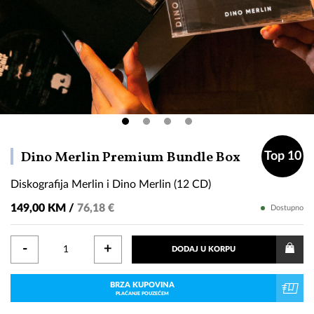
Diskografij
Dino Merlin Premium Bundle Box
Top 10
Merlin
Diskografija Merlin i Dino Merlin (12 CD)
i
Dino
149,00 KM /
76,18 €
Dostupno
Merlin
(12
-
+
DODAJ U KORPU
CD)
BRZA KUPOVINA
PLAĆANJE POUZEĆEM