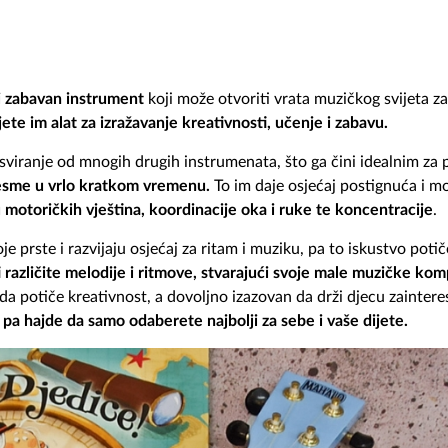
i zabavan instrument
koji može otvoriti vrata muzičkog svijeta za 
ete im alat za izražavanje kreativnosti, učenje i zabavu.
a sviranje od mnogih drugih instrumenata, što ga čini idealnim za
jesme u vrlo kratkom vremenu.
To im daje osjećaj postignuća i mo
u motoričkih vještina, koordinacije oka i ruke te koncentracije
.
je prste i razvijaju osjećaj za ritam i muziku, pa to iskustvo potič
i različite melodije i ritmove, stvarajući svoje male muzičke kom
a potiče kreativnost, a dovoljno izazovan da drži djecu zainter
pa hajde da samo odaberete najbolji za sebe i vaše dijete.