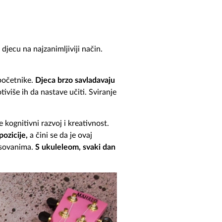
djecu na najzanimljiviji način.
 početnike.
Djeca brzo savladavaju
tiviše ih da nastave učiti.
Sviranje
e kognitivni razvoj i kreativnost.
pozicije,
a čini se da je ovaj
esovanima.
S ukuleleom, svaki dan