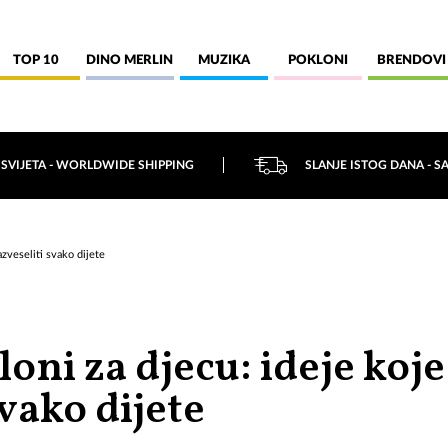
TOP 10
DINO MERLIN
MUZIKA
POKLONI
BRENDOVI
 SVIJETA - WORLDWIDE SHIPPING
SLANJE ISTOG DANA - S
azveseliti svako dijete
oni za djecu: ideje koje
svako dijete