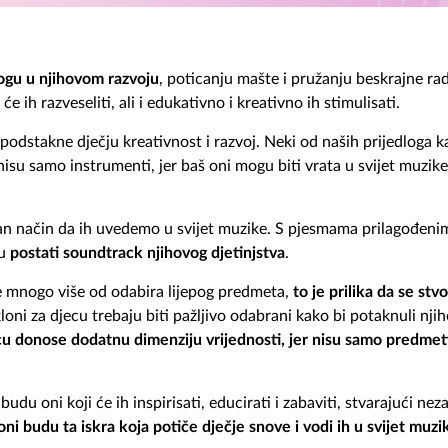
logu u njihovom razvoju
, poticanju mašte i pružanju beskrajne rad
će ih razveseliti, ali i edukativno i kreativno ih stimulisati.
odstakne dječju kreativnost i razvoj. Neki od naših prijedloga k
isu samo instrumenti, jer baš oni mogu biti vrata u svijet muzike
čan način da ih uvedemo u svijet muzike. S pjesmama prilagođeni
gu
postati soundtrack njihovog djetinjstva
.
e mnogo više od odabira lijepog predmeta,
to je prilika da se stv
oni za djecu trebaju biti pažljivo odabrani kako bi potaknuli nji
cu donose dodatnu dimenziju vrijednosti, jer nisu samo predmeti 
budu oni koji će ih inspirisati, educirati i zabaviti, stvarajući n
ni budu ta iskra koja potiče dječje snove i vodi ih u svijet muzik