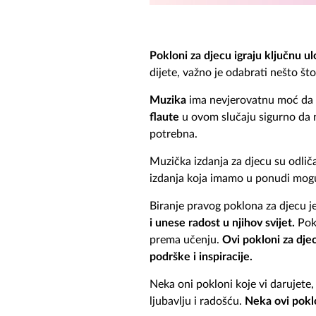
Pokloni za djecu igraju ključnu u
dijete, važno je odabrati nešto što 
Muzika
ima nevjerovatnu moć da p
flaute
u ovom slučaju sigurno da n
potrebna.
Muzička izdanja za djecu su odli
izdanja koja imamo u ponudi mo
Biranje pravog poklona za djecu j
i unese radost u njihov svijet.
Pokl
prema učenju.
O
vi pokloni za dje
podrške i inspiracije.
Neka oni pokloni koje vi darujete, 
ljubavlju i radošću.
Neka ovi poklo