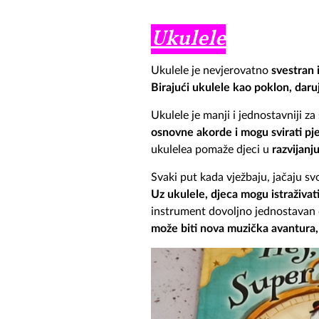
Ukulele
Ukulele je nevjerovatno
svestran 
Birajući ukulele kao poklon, daruj
Ukulele je manji i jednostavniji z
osnovne akorde i mogu svirati p
ukulelea pomaže djeci u
razvijanj
Svaki put kada vježbaju, jačaju svo
Uz ukulele, djeca mogu istraživat
instrument dovoljno jednostavan d
može biti nova muzička avantura, 