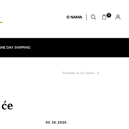
0
O NAMA
AME DAY SHIPPING
Povratak na sve članke
 će
05.10.2024.