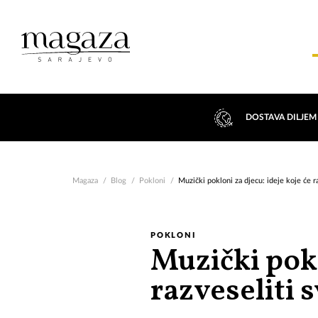
DOSTAVA DILJEM
Magaza
Blog
Pokloni
Muzički pokloni za djecu: ideje koje će r
POKLONI
Muzički pokl
razveseliti 