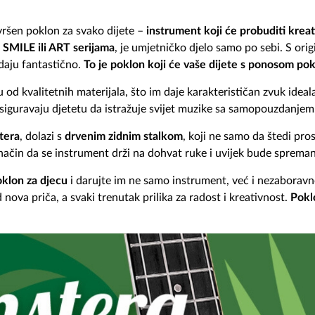
ršen poklon za svako dijete –
instrument koji će probuditi kreat
o
SMILE ili ART serijama
, je umjetničko djelo samo po sebi. S orig
edaju fantastično.
To je poklon koji će vaše dijete s ponosom pok
u od kvalitetnih materijala, što im daje karakterističan zvuk ideal
siguravaju djetetu da istražuje svijet muzike sa samopouzdanjem
tera
, dolazi s
drvenim zidnim stalkom
, koji ne samo da štedi pros
način da se instrument drži na dohvat ruke i uvijek bude spreman 
klon za djecu
i darujte im ne samo instrument, već i nezaboravn
 nova priča, a svaki trenutak prilika za radost i kreativnost.
Poklo