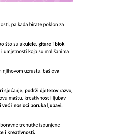
osti, pa kada birate poklon za
ao što su
ukulele, gitare i blok
 i umjetnosti koja su mališanima
m njihovom uzrastu, baš ova
ori sjećanje, podrži djetetov razvoj
hovu maštu, kreativnost i ljubav
već i nosioci poruka ljubavi,
ezaboravne trenutke ispunjene
e i kreativnosti.