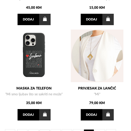
45,00 KM
15,00 KM
DODAJ
DODAJ
MASKA ZA TELEFON
PRIVJESAK ZA LANČIĆ
"Mi smo ljubav što se sakriti ne može"
"Mi"
35,00 KM
79,00 KM
DODAJ
DODAJ