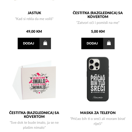
JASTUK
ČESTITKA (RAZGLEDNICA) SA
KOVERTOM
"Kad si rekla da me voliš"
"Zatvori oči i pomisli na me"
49,00 KM
5,00 KM
DODAJ
DODAJ
ČESTITKA (RAZGLEDNICA) SA
MASKA ZA TELEFON
KOVERTOM
"Pričao bih ti o sreći ali moram birat'
"Sve dok te bude imalo, ja se ne
riječi"
plašim nimalo"