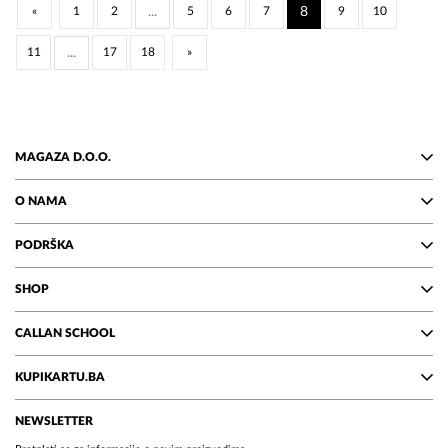
«
1
2
...
5
6
7
8
9
10
11
...
17
18
»
MAGAZA D.O.O.
O NAMA
PODRŠKA
SHOP
CALLAN SCHOOL
KUPIKARTU.BA
NEWSLETTER