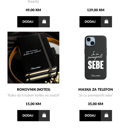
(hearts)
49,00 KM
129,00 KM
DODAJ
DODAJ
ROKOVNIK (NOTES)
MASKA ZA TELEFON
"Kako da ti kažem koliko mi značiš"
"Ja ću promijeniti sebe"
15,00 KM
35,00 KM
DODAJ
DODAJ