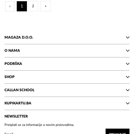
«
1
2
»
MAGAZA D.O.O.
O NAMA
PODRŠKA
SHOP
CALLAN SCHOOL
KUPIKARTU.BA
NEWSLETTER
Pretplati se za informacije o novim proizvodima.