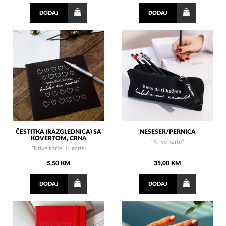
DODAJ
DODAJ
ČESTITKA (RAZGLEDNICA) SA
NESESER/PERNICA
KOVERTOM, CRNA
"Krive karte"
"Krive karte" (Hearts)
5,50 KM
35,00 KM
DODAJ
DODAJ