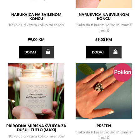
NARUKVICA NA SVILENOM
NARUKVICA NA SVILENOM
KONCU
KONCU
"Kako da ti kažem koliko mi značiš"
"Kako da ti kažem koliko mi značiš"
(heart)
99,00 KM
69,00 KM
DODAJ
DODAJ
Poklon
PRIRODNA MIRISNA SVIJEĆA ZA
PRSTEN
DUŠU I TIJELO (MAXI)
"Kako da ti kažem koliko mi značiš"
"Kako da ti kažem koliko mi značiš"
(heart)