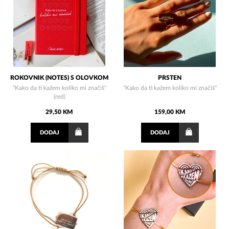
ROKOVNIK (NOTES) S OLOVKOM
PRSTEN
"Kako da ti kažem koliko mi značiš"
"Kako da ti kažem koliko mi značiš"
(red)
29,50 KM
159,00 KM
DODAJ
DODAJ