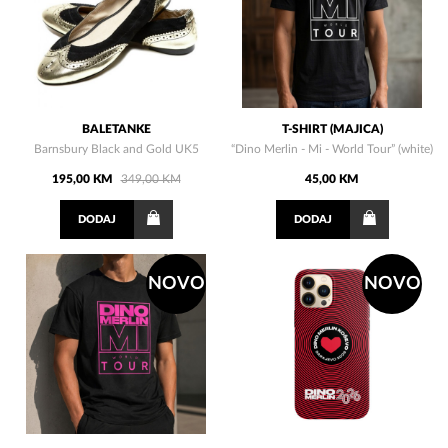
BALETANKE
T-SHIRT (MAJICA)
Barnsbury Black and Gold UK5
“Dino Merlin - Mi - World Tour” (white)
195,00 KM
349,00 KM
45,00 KM
DODAJ
DODAJ
NOVO
NOVO