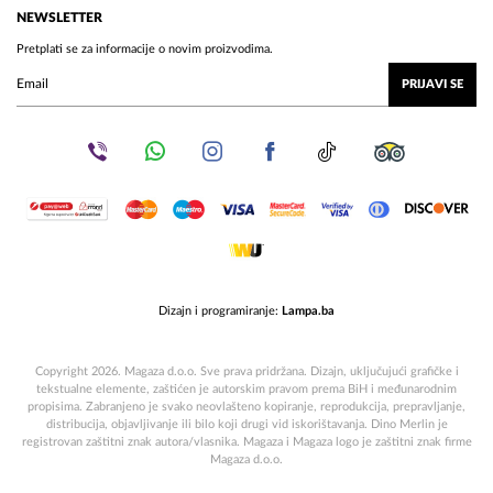
NEWSLETTER
Pretplati se za informacije o novim proizvodima.
PRIJAVI SE
Dizajn i programiranje:
Lampa.ba
Copyright 2026. Magaza d.o.o. Sve prava pridržana. Dizajn, uključujući grafičke i
tekstualne elemente, zaštićen je autorskim pravom prema BiH i međunarodnim
propisima. Zabranjeno je svako neovlašteno kopiranje, reprodukcija, prepravljanje,
distribucija, objavljivanje ili bilo koji drugi vid iskorištavanja. Dino Merlin je
registrovan zaštitni znak autora/vlasnika. Magaza i Magaza logo je zaštitni znak firme
Magaza d.o.o.