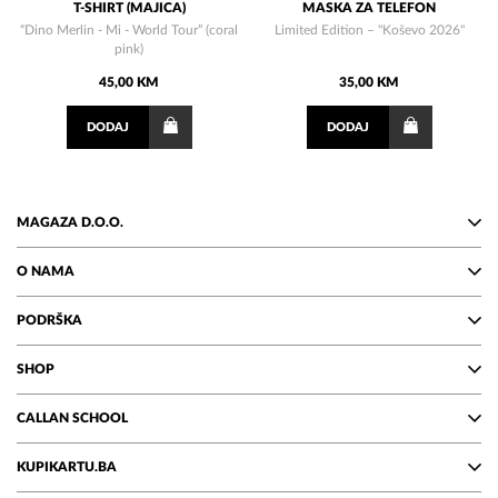
T-SHIRT (MAJICA)
MASKA ZA TELEFON
“Dino Merlin - Mi - World Tour” (coral
Limited Edition – "Koševo 2026"
pink)
45,00 KM
35,00 KM
DODAJ
DODAJ
MAGAZA D.O.O.
O NAMA
PODRŠKA
SHOP
CALLAN SCHOOL
KUPIKARTU.BA