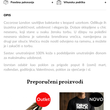
+
+
Posebna pakovanja
Vrhunska podrška
OPIS
Cocorose London savitljive baletanke s leopard uzorkom. Odlikuje ih
izuzetna praktičnost, udobnost i elegancija. Dolaze sklopljene u chic
neseseru, koji stane u svaku žensku torbu. U džepu na poleđini
nesesera složena je satenska brendirana vrećica, namijenjena za
drugi par obuće. Vrećicu može nositi odvojeno na ramenu, a možete
je i zakačiti o torbu.
Sastav: unutrašnjost 100% koža s podebljanim unutrašnjim đonom
za maksimalnu udobnost.
Izvrstan odabir kao poklon za prigode poput 8 (osmi) mart,
rođendan, godišnjica, Valentinovo, poklon za vjenčanje i sl.
Preporučeni proizvodi
Outlet
NOVO