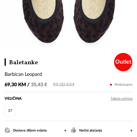
Barbican
Baletanke
Outlet
Leopard
Barbican Leopard
69,30 KM /
35,43 €
99,00 KM
Nedostupno
VELIČINA
Tabela veličina
37
+
+
Dostava diljem svijeta
Načini plaćanja