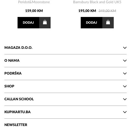
Peridot&Moonstone
Barnsbury Black and Gold UK5
159,00 KM
195,00 KM
349,00 KM
DODAJ
DODAJ
MAGAZA D.O.O.
O NAMA
PODRŠKA
SHOP
CALLAN SCHOOL
KUPIKARTU.BA
NEWSLETTER