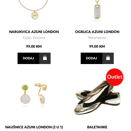
NARUKVICA AZUNI LONDON
OGRLICA AZUNI LONDON
Cubic Zirconia
Moonstone
99,00 KM
99,00 KM
DODAJ
DODAJ
Outlet
NAUŠNICE AZUNI LONDON (2 U 1)
BALETANKE