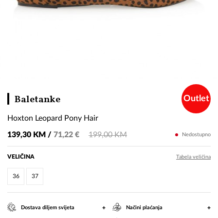
Hoxton
Baletanke
Outlet
Leopard
Hoxton Leopard Pony Hair
Pony
Hair
139,30 KM /
71,22 €
199,00 KM
Nedostupno
VELIČINA
Tabela veličina
36
37
+
+
Dostava diljem svijeta
Načini plaćanja