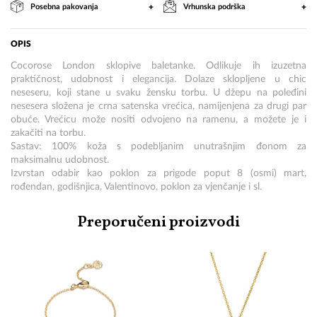
+
+
Posebna pakovanja
Vrhunska podrška
OPIS
Cocorose London sklopive baletanke. Odlikuje ih izuzetna
praktičnost, udobnost i elegancija. Dolaze sklopljene u chic
neseseru, koji stane u svaku žensku torbu. U džepu na poleđini
nesesera složena je crna satenska vrećica, namijenjena za drugi par
obuće. Vrećicu može nositi odvojeno na ramenu, a možete je i
zakačiti na torbu.
Sastav: 100% koža s podebljanim unutrašnjim đonom za
maksimalnu udobnost.
Izvrstan odabir kao poklon za prigode poput 8 (osmi) mart,
rođendan, godišnjica, Valentinovo, poklon za vjenčanje i sl.
Preporučeni proizvodi